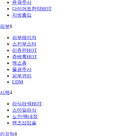
윤곽주사
다이어트한약
HOT
지방흡입
피부
8
피부레이저
스킨부스터
리쥬란
HOT
쥬베룩
HOT
엑소좀
물광주사
피부관리
LDM
시력
4
라식라섹
HOT
스마일라식
노안/백내장
렌즈삽입술
리프팅
8