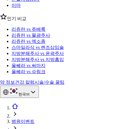
이마
인기 비교
리쥬란 vs 쥬베룩
리쥬란 vs 물광주사
리쥬란 vs 엑소좀
스마일라식 vs 렌즈삽입술
지방분해주사 vs 윤곽주사
지방분해주사 vs 지방흡입
울쎄라 vs 써마지
울쎄라 vs 슈링크
약 정보
건강 칼럼
시술/수술 꿀팁
한국어
병원이벤트