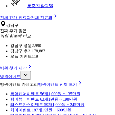
통증/재활과
56
전체 17개 진료과
전체 진료과
강남구
진짜 후기 많은
병원 한눈에 비교
강남구 병원
2,990
강남구 후기
178,887
오늘 이벤트
119
병원 찾기 시작
병원이벤트
병원이벤트 카테고리
병원이벤트
전체 보기
폭염케어
이벤트 56개
1,000원 ~ 135만원
썸머뷰티
이벤트 63개
1만원 ~ 198만원
라스트찬스
이벤트 59개
1,000원 ~ 245만원
치아
이벤트 187개
1만원 ~ 600만원