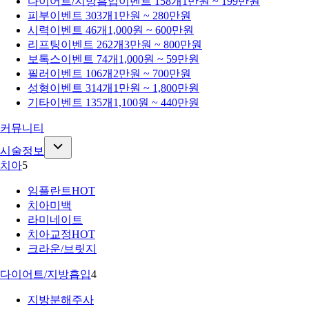
다이어트/지방흡입
이벤트 158개
1만원 ~ 199만원
피부
이벤트 303개
1만원 ~ 280만원
시력
이벤트 46개
1,000원 ~ 600만원
리프팅
이벤트 262개
3만원 ~ 800만원
보톡스
이벤트 74개
1,000원 ~ 59만원
필러
이벤트 106개
2만원 ~ 700만원
성형
이벤트 314개
1만원 ~ 1,800만원
기타
이벤트 135개
1,100원 ~ 440만원
커뮤니티
시술정보
치아
5
임플란트
HOT
치아미백
라미네이트
치아교정
HOT
크라운/브릿지
다이어트/지방흡입
4
지방분해주사