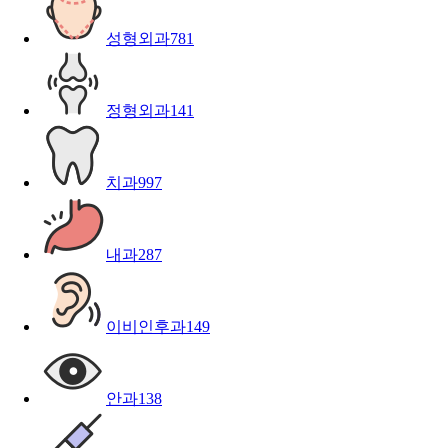
성형외과
781
정형외과
141
치과
997
내과
287
이비인후과
149
안과
138