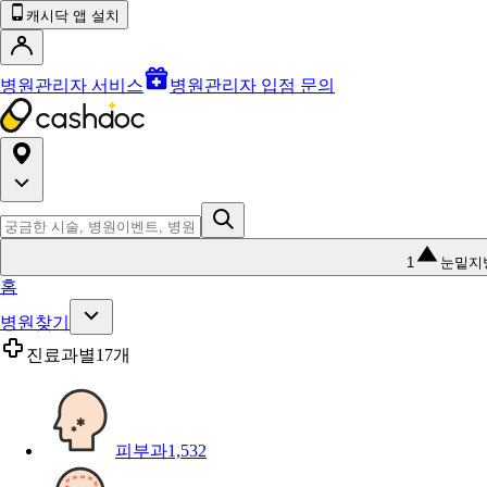
캐시닥 앱 설치
병원관리자 서비스
병원관리자 입점 문의
1
눈밑지
홈
병원찾기
진료과별
17개
피부과
1,532