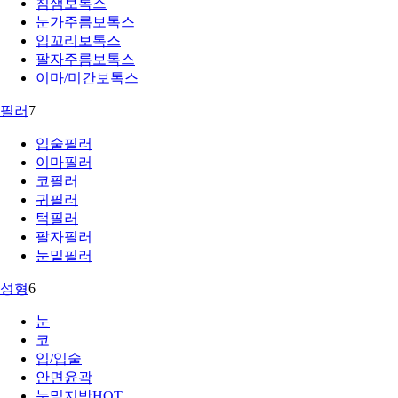
침샘보톡스
눈가주름보톡스
입꼬리보톡스
팔자주름보톡스
이마/미간보톡스
필러
7
입술필러
이마필러
코필러
귀필러
턱필러
팔자필러
눈밑필러
성형
6
눈
코
입/입술
안면윤곽
눈밑지방
HOT