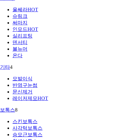
울쎄라
HOT
슈링크
써마지
인모드
HOT
실리프팅
덴서티
볼뉴머
온다
기타
4
모발이식
반영구눈썹
문신제거
레이저제모
HOT
보톡스
8
스킨보톡스
사각턱보톡스
승모근보톡스