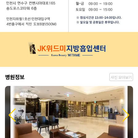
병
병원정보
사진 모아보기
원
정
보