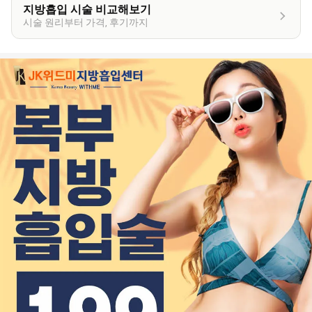
지방흡입 시술 비교해보기
시술 원리부터 가격, 후기까지
이
벤
트
상
세
정
보