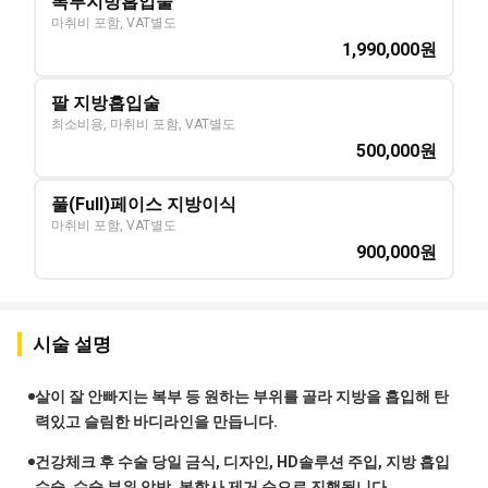
복부지방흡입술
마취비 포함, VAT별도
1,990,000
원
팔 지방흡입술
최소비용, 마취비 포함, VAT별도
500,000
원
풀(Full)페이스 지방이식
마취비 포함, VAT별도
900,000
원
시술 설명
살이 잘 안빠지는 복부 등 원하는 부위를 골라 지방을 흡입해 탄
력있고 슬림한 바디라인을 만듭니다.
건강체크 후 수술 당일 금식, 디자인, HD솔루션 주입, 지방 흡입
수술, 수술 부위 압박, 봉합사 제거 순으로 진행됩니다.