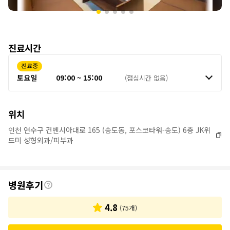
진료시간
진료중
토요일
09:00 ~ 15:00
(점심시간 없음)
위치
인천 연수구 컨벤시아대로 165 (송도동, 포스코타워-송도) 6층 JK위
드미 성형외과/피부과
후
병원후기
기
4.8
(
75
개)