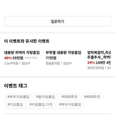
질문하기
추
이 이벤트와 유사한 이벤트
천
대용량 허벅지 지방흡입
부위별 대용량 지방흡입
압박복없이,리슈보
이
추출주사_허벅지
49%
55만원
77만원
108만 9천원
39%
169만 4천원
벤
스노우의원
강남구
엔슬림의원
강남구
|
|
365리셋의원
수원시
|
트
이벤트 태그
#
복부지방흡입
#
팔지방흡입
#
2030추천
#
4050추천
#
지방흡입
#
지방흡입 가격
#
복부지방흡입
#
이중턱지방흡입
#
지방이식
#
팔지방흡입