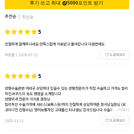
후기 쓰고 최대
5000
포인트
받기
추천순
|
최신순
5
친절하게 잘해주시네요 만족스럽게 치료받고 돌아갑니다 다음번에도
도움돼요
0
바람풀
2026-07-22
|
5
성형수술관련 여러곳 상담하다 믿을수 있는 성형전문의가 직접 수술하고 가격도 합리
적인JK위드미 송도 병원을 소개합니다
성형외과 전문의 이치호 원장님
합리적인 수술가격에 서비스(보톡스등)까지 친절하게 상담하여준 정귀남실장님 (모
코미디언 친형수님) 영어능통자인 고대출신 티나샘님 감사드립니다 수술후 자존심도
...
더보기
도움돼요
0
2025-11-11