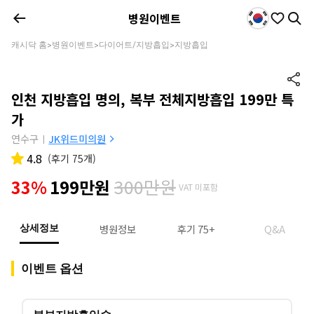
병원이벤트
캐시닥 홈
병원이벤트
다이어트/지방흡입
지방흡입
>
>
>
인천 지방흡입 명의, 복부 전체지방흡입 199만 특
가
연수구
JK위드미의원
|
4.8
(
후기 75개
)
300만원
33%
199만원
VAT 미포함
병원정보
후기 75+
Q&A
상세정보
이벤트 옵션