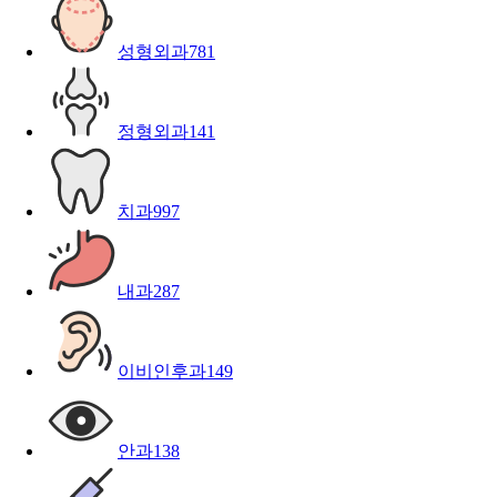
성형외과
781
정형외과
141
치과
997
내과
287
이비인후과
149
안과
138