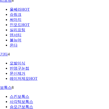
리프팅
8
울쎄라
HOT
슈링크
써마지
인모드
HOT
실리프팅
덴서티
볼뉴머
온다
기타
4
모발이식
반영구눈썹
문신제거
레이저제모
HOT
보톡스
8
스킨보톡스
사각턱보톡스
승모근보톡스