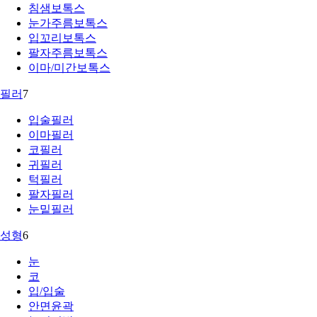
침샘보톡스
눈가주름보톡스
입꼬리보톡스
팔자주름보톡스
이마/미간보톡스
필러
7
입술필러
이마필러
코필러
귀필러
턱필러
팔자필러
눈밑필러
성형
6
눈
코
입/입술
안면윤곽