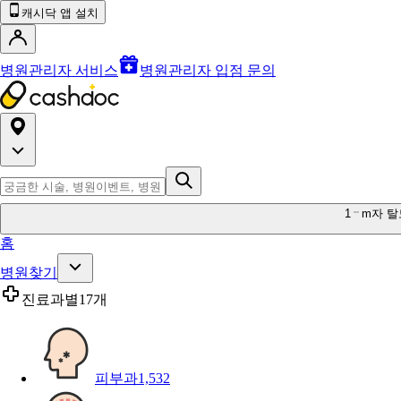
캐시닥 앱 설치
병원관리자 서비스
병원관리자 입점 문의
1
m자 탈
홈
병원찾기
진료과별
17개
피부과
1,532