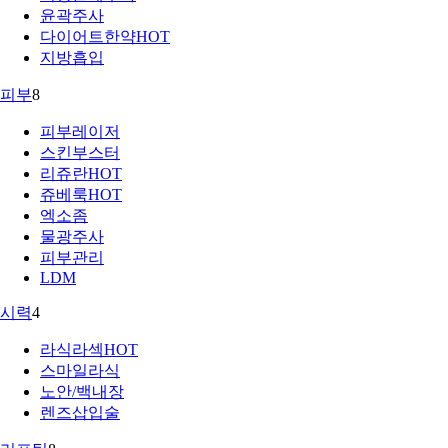
윤곽주사
다이어트한약
HOT
지방흡입
피부
8
피부레이저
스킨부스터
리쥬란
HOT
쥬베룩
HOT
엑소좀
물광주사
피부관리
LDM
시력
4
라식라섹
HOT
스마일라식
노안/백내장
렌즈삽입술