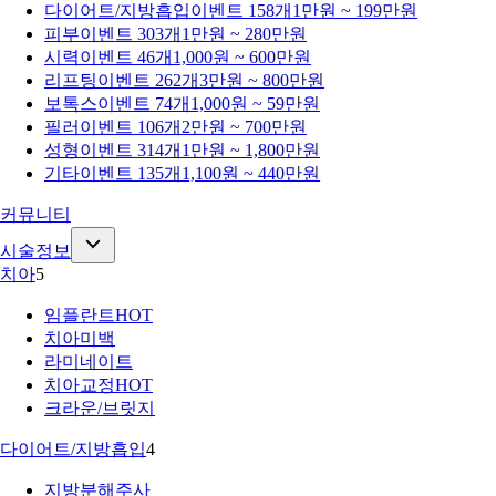
다이어트/지방흡입
이벤트 158개
1만원 ~ 199만원
피부
이벤트 303개
1만원 ~ 280만원
시력
이벤트 46개
1,000원 ~ 600만원
리프팅
이벤트 262개
3만원 ~ 800만원
보톡스
이벤트 74개
1,000원 ~ 59만원
필러
이벤트 106개
2만원 ~ 700만원
성형
이벤트 314개
1만원 ~ 1,800만원
기타
이벤트 135개
1,100원 ~ 440만원
커뮤니티
시술정보
치아
5
임플란트
HOT
치아미백
라미네이트
치아교정
HOT
크라운/브릿지
다이어트/지방흡입
4
지방분해주사