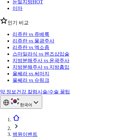
눈밑지방
HOT
이마
인기 비교
리쥬란 vs 쥬베룩
리쥬란 vs 물광주사
리쥬란 vs 엑소좀
스마일라식 vs 렌즈삽입술
지방분해주사 vs 윤곽주사
지방분해주사 vs 지방흡입
울쎄라 vs 써마지
울쎄라 vs 슈링크
약 정보
건강 칼럼
시술/수술 꿀팁
한국어
병원이벤트