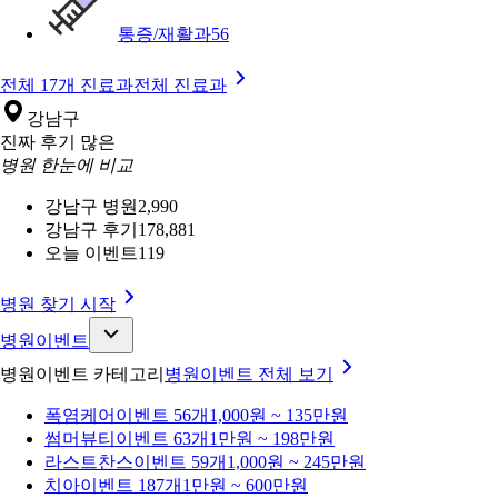
통증/재활과
56
전체 17개 진료과
전체 진료과
강남구
진짜 후기 많은
병원 한눈에 비교
강남구 병원
2,990
강남구 후기
178,881
오늘 이벤트
119
병원 찾기 시작
병원이벤트
병원이벤트 카테고리
병원이벤트
전체 보기
폭염케어
이벤트 56개
1,000원 ~ 135만원
썸머뷰티
이벤트 63개
1만원 ~ 198만원
라스트찬스
이벤트 59개
1,000원 ~ 245만원
치아
이벤트 187개
1만원 ~ 600만원