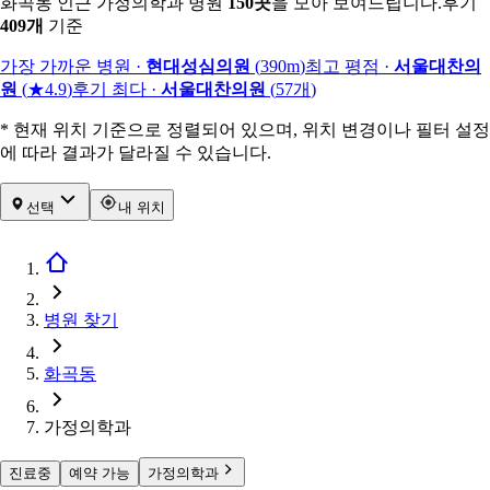
화곡동 인근 가정의학과 병원
150
곳
을 모아 보여드립니다.
후기
409
개
기준
가장 가까운 병원
·
현대성심의원
(
390m
)
최고 평점
·
서울대찬의
원
(
★4.9
)
후기 최다
·
서울대찬의원
(
57
개
)
* 현재 위치 기준으로 정렬되어 있으며, 위치 변경이나 필터 설정
에 따라 결과가 달라질 수 있습니다.
선택
내 위치
병원 찾기
화곡동
가정의학과
진료중
예약 가능
가정의학과