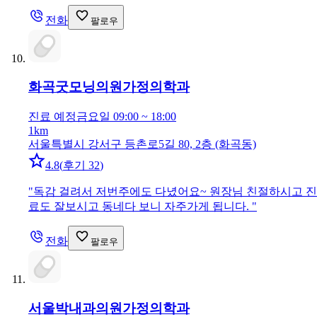
전화
팔로우
화곡굿모닝의원
가정의학과
진료 예정
금요일 09:00 ~ 18:00
1km
서울특별시 강서구 등촌로5길 80, 2층 (화곡동)
4.8
(
후기 32
)
"
독감 걸려서 저번주에도 다녔어요~ 원장님 친절하시고 진
료도 잘보시고 동네다 보니 자주가게 됩니다.
"
전화
팔로우
서울박내과의원
가정의학과