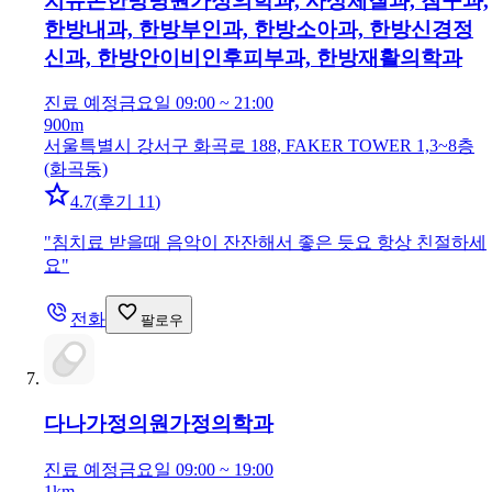
치유본한방병원
가정의학과, 사상체질과, 침구과,
한방내과, 한방부인과, 한방소아과, 한방신경정
신과, 한방안이비인후피부과, 한방재활의학과
진료 예정
금요일 09:00 ~ 21:00
900m
서울특별시 강서구 화곡로 188, FAKER TOWER 1,3~8층
(화곡동)
4.7
(
후기 11
)
"
침치료 받을때 음악이 잔잔해서 좋은 듯요 항상 친절하세
요
"
전화
팔로우
다나가정의원
가정의학과
진료 예정
금요일 09:00 ~ 19:00
1km