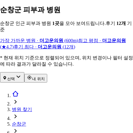
순창군 피부과 병원
순창군 인근 피부과 병원
1
곳
을 모아 보여드립니다.
후기
12
개
기
준
가장 가까운 병원
·
더고운의원
(
600m
)
최고 평점
·
더고운의원
(
★4.7
)
후기 최다
·
더고운의원
(
12
개
)
* 현재 위치 기준으로 정렬되어 있으며, 위치 변경이나 필터 설정
에 따라 결과가 달라질 수 있습니다.
선택
내 위치
병원 찾기
순창군