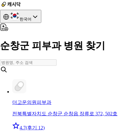
한국어
순창군 피부과 병원 찾기
더고운의원
피부과
전북특별자치도 순창군 순창읍 장류로 372, 502호
4.7
(후기 12)