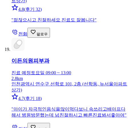
트상가)
4.8
(
후기 32
)
"
젊잖으시고 친절하세요 진료도 잘봅니다
"
전화
팔로우
이든의원
피부과
진료 예정
토요일 09:00 ~ 13:00
2.8km
인천광역시 연수구 선학로 101, 2층 (선학동, 뉴서울아파트
상가)
4.7
(
후기 18
)
"
아이가 자극적인음식을많이먹다보니 속쓰리고배아프다
해서 병원방문했는데 넘친절하시고 빠른진료봐서좋아여
"