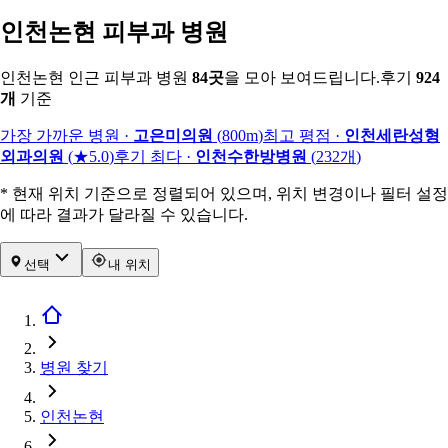
인천논현 피부과 병원
인천논현 인근 피부과 병원
84
곳
을 모아 보여드립니다.
후기
924
개
기준
가장 가까운 병원
·
고은미의원
(
800m
)
최고 평점
·
인천세란성형
외과의원
(
★5.0
)
후기 최다
·
인천수한방병원
(
232
개
)
* 현재 위치 기준으로 정렬되어 있으며, 위치 변경이나 필터 설정
에 따라 결과가 달라질 수 있습니다.
선택
내 위치
병원 찾기
인천논현