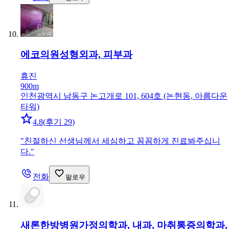
에코의원
성형외과, 피부과
휴진
900m
인천광역시 남동구 논고개로 101, 604호 (논현동, 아름다운
타워)
4.8
(
후기 29
)
"
친절하신 선생님께서 세심하고 꼼꼼하게 진료봐주십니
다.
"
전화
팔로우
새론한방병원
가정의학과, 내과, 마취통증의학과,