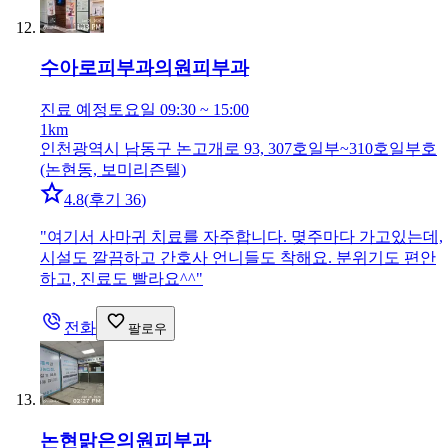
수아로피부과의원
피부과
진료 예정
토요일 09:30 ~ 15:00
1km
인천광역시 남동구 논고개로 93, 307호일부~310호일부호
(논현동, 보미리즌텔)
4.8
(
후기 36
)
"
여기서 사마귀 치료를 자주합니다. 몆주마다 가고있는데,
시설도 깔끔하고 간호사 언니들도 착해요. 분위기도 편안
하고, 진료도 빨라요^^
"
전화
팔로우
논현맑은의원
피부과