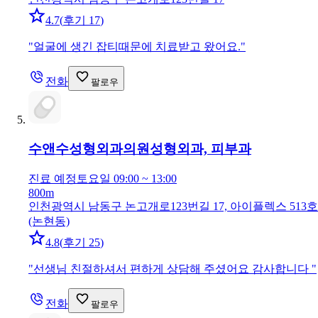
4.7
(
후기 17
)
"
얼굴에 생긴 잡티때문에 치료받고 왔어요.
"
전화
팔로우
수앤수성형외과의원
성형외과, 피부과
진료 예정
토요일 09:00 ~ 13:00
800m
인천광역시 남동구 논고개로123번길 17, 아이플렉스 513호
(논현동)
4.8
(
후기 25
)
"
선생님 친절하셔서 편하게 상담해 주셨어요 감사합니다
"
전화
팔로우