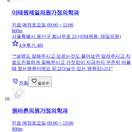
이태원제일의원
가정의학과
진료 예정
토요일 09:00 ~ 12:00
800m
서울특별시 용산구 회나무로 23 (이태원동, 제일의원)
4.9
(
후기 48
)
"
*설명도 잘해주시고 모르는것도 물어보면 알려주시고 치
료도친절하게 잘해주시고 거짓없이 지금까지 꾸준히 아플
때 찾는병원이에요 믿고다닐수 있는 병원입니다
"
전화
팔로우
원바른의원
가정의학과
진료 예정
토요일 09:00 ~ 13:00
900m