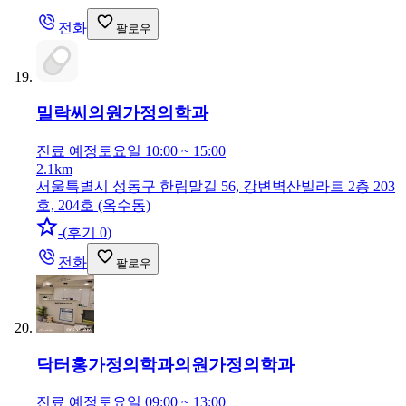
전화
팔로우
밀락씨의원
가정의학과
진료 예정
토요일 10:00 ~ 15:00
2.1km
서울특별시 성동구 한림말길 56, 강변벽산빌라트 2층 203
호, 204호 (옥수동)
-
(
후기 0
)
전화
팔로우
닥터홍가정의학과의원
가정의학과
진료 예정
토요일 09:00 ~ 13:00