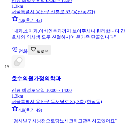
진료 예정
토요일 08:45 ~ 12:40
1.3km
서울특별시 용산구 신흥로 53 (용산동2가)
4.9
(
후기 42
)
"
내과,소아과,이비인후과까지 보아주시니 편리합니다.간
호사와 의사샘 모두 친절하시어 온가족 단골입니다
"
전화
팔로우
호수의원
가정의학과
진료 예정
토요일 10:00 ~ 14:00
1.3km
서울특별시 용산구 독서당로 85, 3층 (한남동)
4.9
(
후기 49
)
"
검사받구처방전으로당뇨체크하고관리하고있어요
"