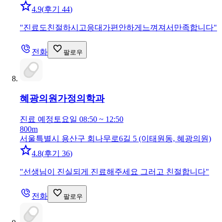
4.9
(
후기 44
)
"
진료도친절하시고응대가편안하게느껴져서만족합니다
"
전화
팔로우
혜광의원
가정의학과
진료 예정
토요일 08:50 ~ 12:50
800m
서울특별시 용산구 회나무로6길 5 (이태원동, 혜광의원)
4.8
(
후기 36
)
"
선생님이 진실되게 진료해주세요 그러고 친절합니다
"
전화
팔로우