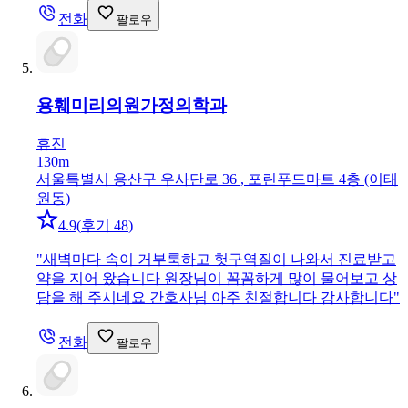
전화
팔로우
용훼미리의원
가정의학과
휴진
130m
서울특별시 용산구 우사단로 36 , 포린푸드마트 4층 (이태
원동)
4.9
(
후기 48
)
"
새벽마다 속이 거부룩하고 헛구역질이 나와서 진료받고
약을 지어 왔습니다 원장님이 꼼꼼하게 많이 물어보고 상
담을 해 주시네요 간호사님 아주 친절합니다 감사합니다
"
전화
팔로우