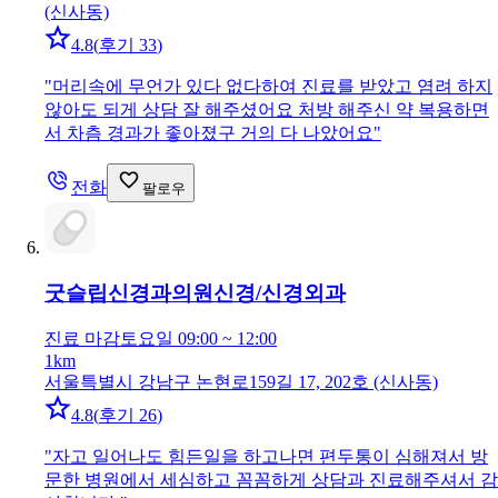
(신사동)
4.8
(
후기 33
)
"
머리속에 무언가 있다 없다하여 진료를 받았고 염려 하지
않아도 되게 상담 잘 해주셨어요 처방 해주신 약 복용하면
서 차츰 경과가 좋아졌구 거의 다 나았어요
"
전화
팔로우
굿슬립신경과의원
신경/신경외과
진료 마감
토요일 09:00 ~ 12:00
1km
서울특별시 강남구 논현로159길 17, 202호 (신사동)
4.8
(
후기 26
)
"
자고 일어나도 힘든일을 하고나면 편두통이 심해져서 방
문한 병원에서 세심하고 꼼꼼하게 상담과 진료해주셔서 감