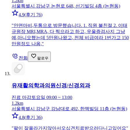
1.2km
서울특별시 강남구 논현로 648, 선기빌딩 4층 (논현동)
4.9
(
후기 76
)
"
안면마비,두통으로 방문했습니다. 1. 직원 불친절 2. 이태
규원장 MRI,MRA, 다 찍으라고 하고, 우울증검사지 그냥
예,아니오했는데 5만원나왔고, 전체 비급여라 1번가고 150
만원정도 나옴,
"
전화
팔로우
유재활의학과의원
신경/신경외과
진료 마감
토요일 09:00 ~ 13:00
1.2km
서울특별시 강남구 강남대로 492, 한맥빌딩 11층 (논현동)
4.8
(
후기 36
)
"
팔이 잘올라가지않아서오십견치료받으러다니고있어요
"