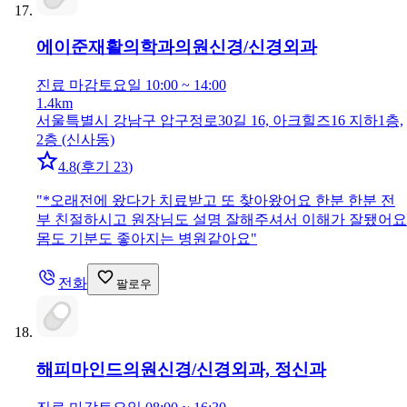
에이준재활의학과의원
신경/신경외과
진료 마감
토요일 10:00 ~ 14:00
1.4km
서울특별시 강남구 압구정로30길 16, 아크힐즈16 지하1층,
2층 (신사동)
4.8
(
후기 23
)
"
*오래전에 왔다가 치료받고 또 찾아왔어요 한분 한분 전
부 친절하시고 원장님도 설명 잘해주셔서 이해가 잘됐어요
몸도 기분도 좋아지는 병원같아요
"
전화
팔로우
해피마인드의원
신경/신경외과, 정신과