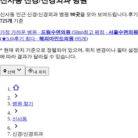
신사동 신경/신경외과 병원
신사동 인근 신경/신경외과 병원
90
곳
을 모아 보여드립니다.
후기
725
개
기준
가장 가까운 병원
·
드림수면의원
(
50m
)
최고 평점
·
서울수면의원
(
★5.0
)
후기 최다
·
해피마인드의원
(
95
개
)
* 현재 위치 기준으로 정렬되어 있으며, 위치 변경이나 필터 설정
에 따라 결과가 달라질 수 있습니다.
선택
내 위치
병원 찾기
신사동
신경/신경외과