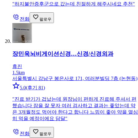
"
하지불안증후군으로 갔는데 친절하게 해주시네요 추천
"
전화
팔로우
장민욱뇌비게이션신경…
신경/신경외과
휴진
1.5km
서울특별시 강남구 봉은사로 171, 여러분빌딩 7층 (논현동)
5.0
(
후기 81
)
"
진료 받기가 겁났는데 원장님이 편하게 진료해 주셔서 편
했습니다 잠을 잘 못자 여러 검사하고 결과는 좋았는데 약
은 3개월정도 먹어야 한다고 합니다 느낌이 좋아 약을 열심
히 먹을 예정이에요 담달
"
전화
팔로우