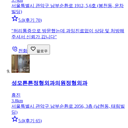
3.7km
서울특별시 관악구 남부순환로 1912, 5,6호 (봉천동, 운차
빌딩)
5.0
(
후기 70
)
"
허리통증으로 방문했는데 과잉진료없이 상담 및 처방해
주셔서 신뢰가 갑니다
"
전화
팔로우
성모튼튼정형외과의원
정형외과
휴진
3.8km
서울특별시 관악구 남부순환로 2056, 3층 (남현동, 태림빌
딩)
5.0
(
후기 65
)