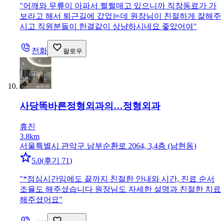
"
어깨와 무릎이 아파서 쩔쩔매고 있으니까 직장동료가 가
보라고 해서 퇴근길에 갔었는데 원장님이 친절하게 잘해주
시고 직원분들이 한결같이 상냥하시네요 좋았어여
"
전화
팔로우
사당똑바른정형외과의…
정형외과
휴진
3.8km
서울특별시 관악구 남부순환로 2064, 3,4층 (남현동)
5.0
(
후기 71
)
"
*점심시간임에도 끝까지 친절한 안내와 시간, 진료 순서
조율도 해주셨습니다 원장님도 자세한 설명과 친절한 치료
해주셨어요
"