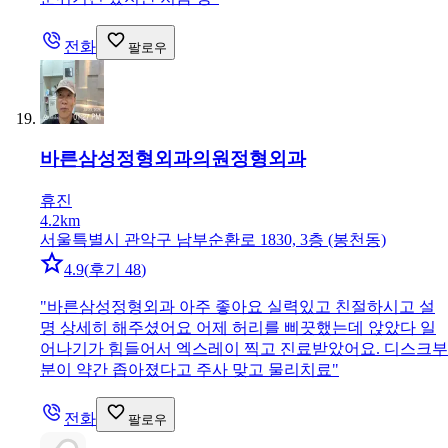
전화
팔로우
바른삼성정형외과의원
정형외과
휴진
4.2km
서울특별시 관악구 남부순환로 1830, 3층 (봉천동)
4.9
(
후기 48
)
"
바른삼성정형외과 아주 좋아요 실력있고 친절하시고 설
명 상세히 해주셨어요 어제 허리를 삐끗했는데 앉았다 일
어나기가 힘들어서 엑스레이 찍고 진료받았어요. 디스크부
분이 약간 좁아졌다고 주사 맞고 물리치료
"
전화
팔로우