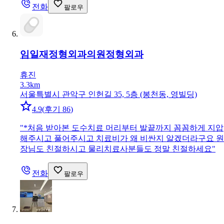
전화
팔로우
임일재정형외과의원
정형외과
휴진
3.3km
서울특별시 관악구 인헌길 35, 5층 (봉천동, 영빌딩)
4.9
(
후기 86
)
"
*처음 받아본 도수치료 머리부터 발끝까지 꼼꼼하게 지압
해주시고 풀어주시고 치료비가 왜 비싼지 알겠더라구요 원
장님도 친절하시고 물리치료사분들도 정말 친절하세요
"
전화
팔로우