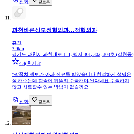
전화
팔로우
과천바른성모정형외과…
정형외과
휴진
3.9km
경기도 과천시 과천대로 111, 렉서 301, 302, 303호 (갈현동)
4.4
(
후기 3
)
"
팔꿈치 엘보가 아파 진료를 받았습니다 친절하게 설명은
잘 해주는데 힘줄이 뒤뜰려 수술해야 된다네요 수술하지
않고 치료할수 있는 방법이 없슬까요
"
전화
팔로우