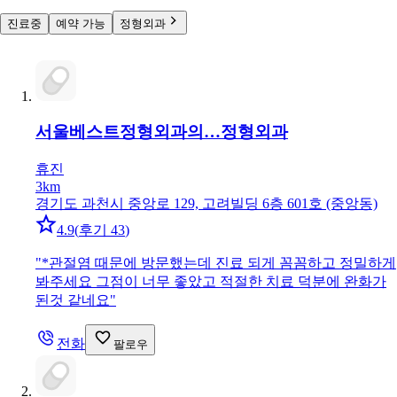
진료중
예약 가능
정형외과
서울베스트정형외과의…
정형외과
휴진
3km
경기도 과천시 중앙로 129, 고려빌딩 6층 601호 (중앙동)
4.9
(
후기 43
)
"
*관절염 때문에 방문했는데 진료 되게 꼼꼼하고 정밀하게
봐주세요 그점이 너무 좋았고 적절한 치료 덕분에 완화가
된것 같네요
"
전화
팔로우