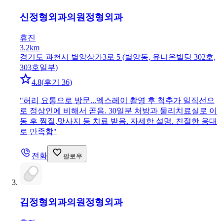
신정형외과의원
정형외과
휴진
3.2km
경기도 과천시 별양상가3로 5 (별양동, 유니온빌딩 302호,
303호일부)
4.8
(
후기 36
)
"
허리 요통으로 방문...엑스레이 촬영 후 척추가 일직선으
로 정상인에 비해서 곧음. 30일분 처방과 물리치료실로 이
동 후 찜질,맛사지 등 치료 받음. 자세한 설명. 친절한 응대
로 만족함
"
전화
팔로우
김정형외과의원
정형외과