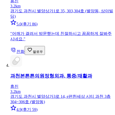
휴진
3.2km
경기도 과천시 별양상가1로 35, 303,304호 (별양동, 상아빌
딩)
5.0
(
후기 86
)
"
어깨가 결려서 방문했는데 친절하시고 꼼꼼하게 잘봐주
시네요.
"
전화
팔로우
과천본튼튼의원
정형외과, 통증/재활과
휴진
3.2km
경기도 과천시 별양상가3로 14, e편한세상 시티 과천 3층
304~306호 (별양동)
4.9
(
후기 59
)