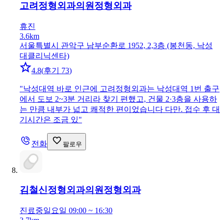
고려정형외과의원
정형외과
휴진
3.6km
서울특별시 관악구 남부순환로 1952, 2,3층 (봉천동, 낙성
대클리닉센타)
4.8
(
후기 73
)
"
낙성대역 바로 인근에 고려정형외과는 낙성대역 1번 출구
에서 도보 2~3분 거리라 찾기 편했고, 건물 2·3층을 사용하
는 만큼 내부가 넓고 쾌적한 편이었습니다 다만. 접수 후 대
기시간은 조금 있
"
전화
팔로우
김철신정형외과의원
정형외과
진료중
일요일 09:00 ~ 16:30