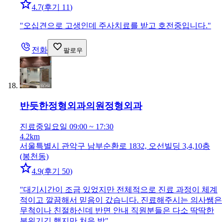
4.7
(
후기 11
)
"
오십견으로 고생인데 주사치료를 받고 호전중입니다.
"
전화
팔로우
반듯한정형외과의원
정형외과
진료중
일요일 09:00 ~ 17:30
4.2km
서울특별시 관악구 남부순환로 1832, 오선빌딩 3,4,10층
(봉천동)
4.9
(
후기 50
)
"
대기시간이 조금 있었지만 전체적으로 진료 과정이 체계
적이고 깔끔해서 믿음이 갔습니다. 진료해주시는 의사쌤은
무척이나 친절하신데 반면 안내 직원분들은 다소 딱딱한
분위기긴 했지만 처음 방
"