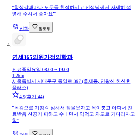
"
항상갈때마다 모두들 친절하시고 선생님께서 자세히 설
명해 주셔서 좋아요'
"
전화
팔로우
연세365의원
가정의학과
진료중
일요일 08:00 ~ 19:00
1.2km
서울특별시 서대문구 통일로 397 (홍제동, 인왕산 한신휴
플러스)
4.9
(
후기 44
)
"
독감으로 기침ㅇ 심해서 잠을못자고 목이붓고 아파서 진
료받음 찬공기 피하고 수ㅏ면서 약먹고 차도르 기다리자고
함
"