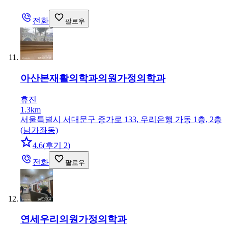
전화
팔로우
아산본재활의학과의원
가정의학과
휴진
1.3km
서울특별시 서대문구 증가로 133, 우리은행 가동 1층, 2층
(남가좌동)
4.6
(
후기 2
)
전화
팔로우
연세우리의원
가정의학과