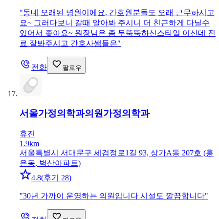
"
동네 오래된 병원이에요. 간호원분들도 오래 근무하시고
요~ 그러다보니 갈때 알아봐 주시니 더 친근하게 다닐수
있어서 좋아요~ 원장님은 좀 무뚝뚝하신스타일 이신데 진
료 잘봐주시고 간호사쌤들은
"
전화
팔로우
서울가정의학과의원
가정의학과
휴진
1.9km
서울특별시 서대문구 세검정로1길 93, 상가A동 207호 (홍
은동, 벽산아파트)
4.8
(
후기 28
)
"
30년 가까이 운영하는 의원입니다 시설도 깔끔합니다
"