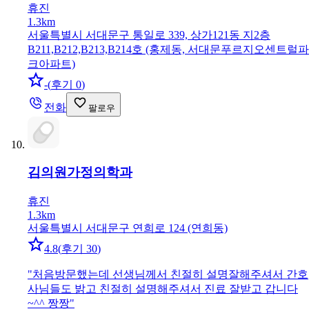
휴진
1.3km
서울특별시 서대문구 통일로 339, 상가121동 지2층
B211,B212,B213,B214호 (홍제동, 서대문푸르지오센트럴파
크아파트)
-
(
후기 0
)
전화
팔로우
김의원
가정의학과
휴진
1.3km
서울특별시 서대문구 연희로 124 (연희동)
4.8
(
후기 30
)
"
처음방문했는데 선생님께서 친절히 설명잘해주셔서 간호
사님들도 밝고 친절히 설명해주셔서 진료 잘받고 갑니다
~^^ 짱짱
"