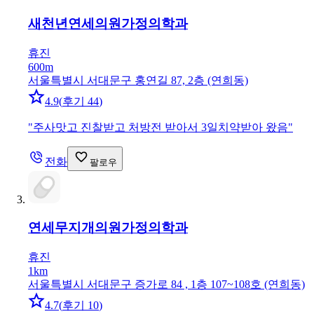
새천년연세의원
가정의학과
휴진
600m
서울특별시 서대문구 홍연길 87, 2층 (연희동)
4.9
(
후기 44
)
"
주사맛고 진찰받고 처방전 받아서 3일치약받아 왔음
"
전화
팔로우
연세무지개의원
가정의학과
휴진
1km
서울특별시 서대문구 증가로 84 , 1층 107~108호 (연희동)
4.7
(
후기 10
)