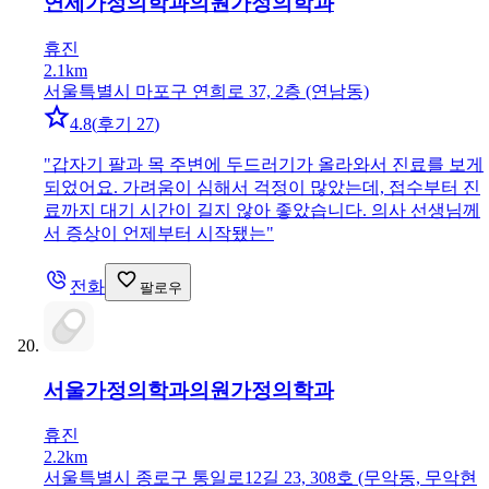
연세가정의학과의원
가정의학과
휴진
2.1km
서울특별시 마포구 연희로 37, 2층 (연남동)
4.8
(
후기 27
)
"
갑자기 팔과 목 주변에 두드러기가 올라와서 진료를 보게
되었어요. 가려움이 심해서 걱정이 많았는데, 접수부터 진
료까지 대기 시간이 길지 않아 좋았습니다. 의사 선생님께
서 증상이 언제부터 시작됐는
"
전화
팔로우
서울가정의학과의원
가정의학과
휴진
2.2km
서울특별시 종로구 통일로12길 23, 308호 (무악동, 무악현