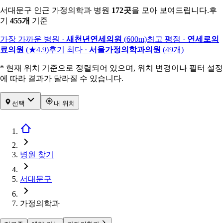
서대문구 인근 가정의학과 병원
172
곳
을 모아 보여드립니다.
후
기
455
개
기준
가장 가까운 병원
·
새천년연세의원
(
600m
)
최고 평점
·
연세로의
료의원
(
★4.9
)
후기 최다
·
서울가정의학과의원
(
49
개
)
* 현재 위치 기준으로 정렬되어 있으며, 위치 변경이나 필터 설정
에 따라 결과가 달라질 수 있습니다.
선택
내 위치
병원 찾기
서대문구
가정의학과