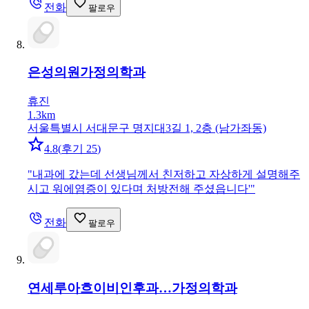
전화
팔로우
은성의원
가정의학과
휴진
1.3km
서울특별시 서대문구 명지대3길 1, 2층 (남가좌동)
4.8
(
후기 25
)
"
내과에 갔는데 선생님께서 친저하고 자상하게 설명해주
시고 워에염증이 있다며 처방전해 주셨읍니다'
"
전화
팔로우
연세루아흐이비인후과…
가정의학과