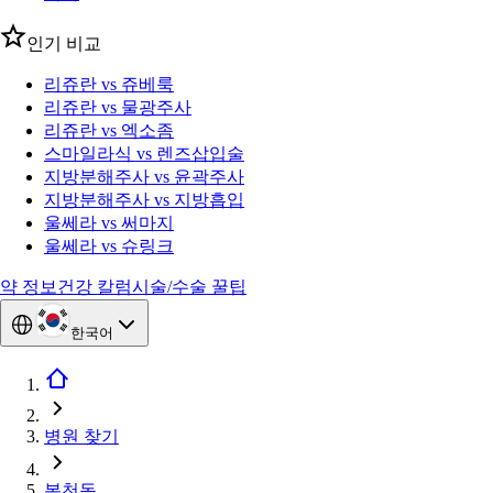
인기 비교
리쥬란 vs 쥬베룩
리쥬란 vs 물광주사
리쥬란 vs 엑소좀
스마일라식 vs 렌즈삽입술
지방분해주사 vs 윤곽주사
지방분해주사 vs 지방흡입
울쎄라 vs 써마지
울쎄라 vs 슈링크
약 정보
건강 칼럼
시술/수술 꿀팁
한국어
병원 찾기
봉천동