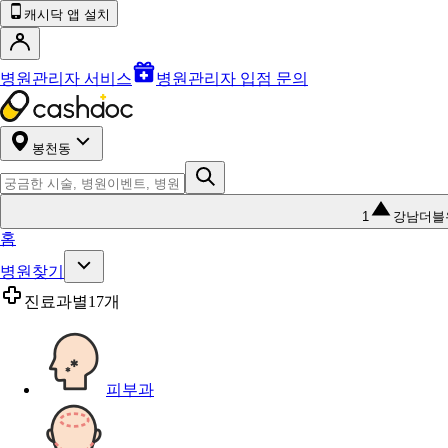
캐시닥 앱 설치
병원관리자 서비스
병원관리자 입점 문의
봉천동
1
강남더블
홈
병원찾기
진료과별
17개
피부과