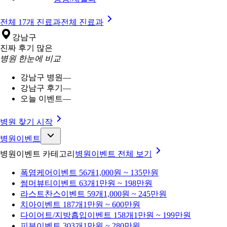
전체 17개 진료과
전체 진료과
강남구
진짜 후기 많은
병원 한눈에 비교
강남구 병원
—
강남구 후기
—
오늘 이벤트
—
병원 찾기 시작
병원이벤트
병원이벤트 카테고리
병원이벤트
전체 보기
폭염케어
이벤트 56개
1,000원 ~ 135만원
썸머뷰티
이벤트 63개
1만원 ~ 198만원
라스트찬스
이벤트 59개
1,000원 ~ 245만원
치아
이벤트 187개
1만원 ~ 600만원
다이어트/지방흡입
이벤트 158개
1만원 ~ 199만원
피부
이벤트 303개
1만원 ~ 280만원