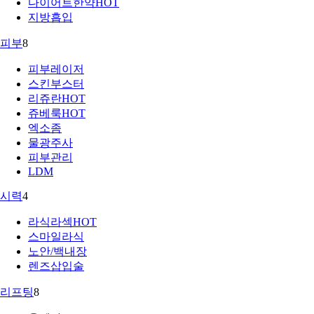
다이어트한약
HOT
지방흡입
피부
8
피부레이저
스킨부스터
리쥬란
HOT
쥬베룩
HOT
엑소좀
물광주사
피부관리
LDM
시력
4
라식라섹
HOT
스마일라식
노안/백내장
렌즈삽입술
리프팅
8