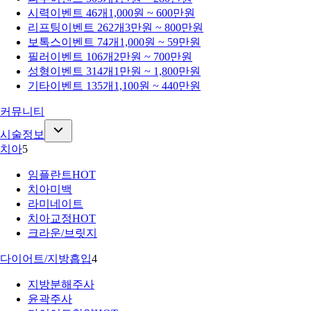
시력
이벤트 46개
1,000원 ~ 600만원
리프팅
이벤트 262개
3만원 ~ 800만원
보톡스
이벤트 74개
1,000원 ~ 59만원
필러
이벤트 106개
2만원 ~ 700만원
성형
이벤트 314개
1만원 ~ 1,800만원
기타
이벤트 135개
1,100원 ~ 440만원
커뮤니티
시술정보
치아
5
임플란트
HOT
치아미백
라미네이트
치아교정
HOT
크라운/브릿지
다이어트/지방흡입
4
지방분해주사
윤곽주사