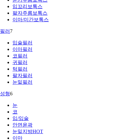
입꼬리보톡스
팔자주름보톡스
이마/미간보톡스
필러
7
입술필러
이마필러
코필러
귀필러
턱필러
팔자필러
눈밑필러
성형
6
눈
코
입/입술
안면윤곽
눈밑지방
HOT
이마