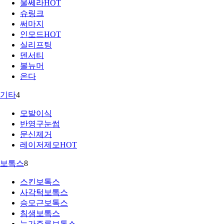
울쎄라
HOT
슈링크
써마지
인모드
HOT
실리프팅
덴서티
볼뉴머
온다
기타
4
모발이식
반영구눈썹
문신제거
레이저제모
HOT
보톡스
8
스킨보톡스
사각턱보톡스
승모근보톡스
침샘보톡스
눈가주름보톡스