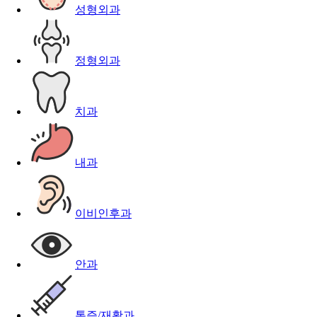
성형외과
정형외과
치과
내과
이비인후과
안과
통증/재활과