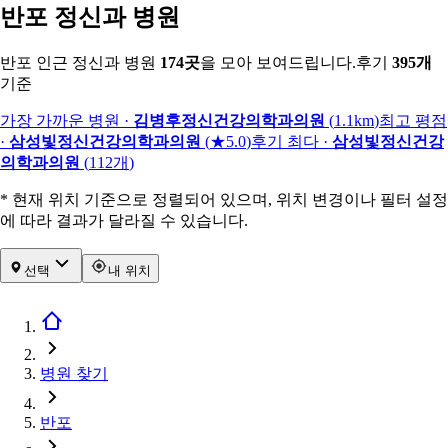
반포 정신과 병원
반포 인근 정신과 병원
174
곳
을 모아 보여드립니다.
후기
395
개
기준
가장 가까운 병원
·
김병후정신건강의학과의원
(
1.1km
)
최고 평점
·
삼성빛정신건강의학과의원
(
★5.0
)
후기 최다
·
삼성빛정신건강
의학과의원
(
112
개
)
* 현재 위치 기준으로 정렬되어 있으며, 위치 변경이나 필터 설정
에 따라 결과가 달라질 수 있습니다.
선택
내 위치
병원 찾기
반포