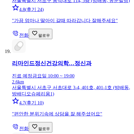
서울특별시 서초구 동작대로 114, 5층 (방배동, 유문빌딩)
4.8
(
후기 24
)
"
가끔 엄마나 딸아이 갈때 따라갑니다 잘해주세요
"
전화
팔로우
리마인드정신건강의학…
정신과
진료 예정
금요일 10:00 ~ 19:00
2.6km
서울특별시 서초구 서초대로 3-4, 401호, 401-1호 (방배동,
방배디오슈페리움1)
4.7
(
후기 10
)
"
편안한 분위기속에 상담을 잘 해주셨어요
"
전화
팔로우