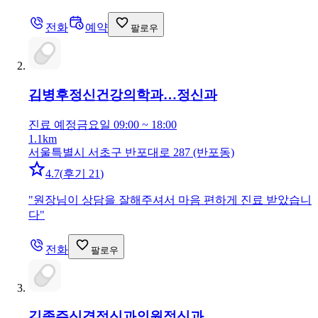
전화
예약
팔로우
김병후정신건강의학과…
정신과
진료 예정
금요일 09:00 ~ 18:00
1.1km
서울특별시 서초구 반포대로 287 (반포동)
4.7
(
후기 21
)
"
원장님이 상담을 잘해주셔서 마음 편하게 진료 받았습니
다
"
전화
팔로우
김종주신경정신과의원
정신과