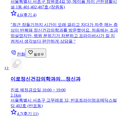
서울특별시 서초구 잠원로4길 50, 메이플 자이 근린생활시
설 1동 401,402,407호 (잠원동)
4.6
(
후기 4
)
"
최근 잠들기까지 시간이 오래 걸리고 자다가 자주 깨는 증
상이 반복돼 정신건강의학과를 방문했어요. 처음에는 조금
망설였지만, 병원 분위기가 차분하고 프라이버시가 잘 지
켜져서 생각보다 편안하게 상담을
"
전화
팔로우
이로정신건강의학과의…
정신과
진료 예정
금요일 10:00 ~ 19:00
2.1km
서울특별시 서초구 고무래로 32, 반포트라이엄프메딕스빌
딩 402호 (반포동)
4.7
(
후기 11
)