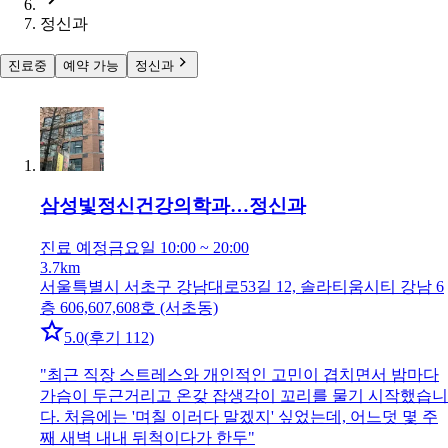
정신과
진료중
예약 가능
정신과
삼성빛정신건강의학과…
정신과
진료 예정
금요일 10:00 ~ 20:00
3.7km
서울특별시 서초구 강남대로53길 12, 솔라티움시티 강남 6
층 606,607,608호 (서초동)
5.0
(
후기 112
)
"
최근 직장 스트레스와 개인적인 고민이 겹치면서 밤마다
가슴이 두근거리고 온갖 잡생각이 꼬리를 물기 시작했습니
다. 처음에는 '며칠 이러다 말겠지' 싶었는데, 어느덧 몇 주
째 새벽 내내 뒤척이다가 한두
"