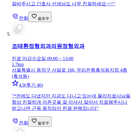
잘바주시고 간호사 선생님도 너무 친절하세요~^^
"
전화
팔로우
조태환정형외과의원
정형외과
진료 마감
수요일 09:00 ~ 13:00
1.7km
서울특별시 동작구 서달로 166, 우리은행흑석동지점 4층
(흑석동)
4.9
(
후기 46
)
"
*전에도 다녔지만 지금도 다니고 있는데 물리치료사님들
항상 친절하게 아픈곳을 잘 아셔서 알아서 치료해주시니
받고나면 근육 움직임이 한결 편해집니다
"
전화
팔로우