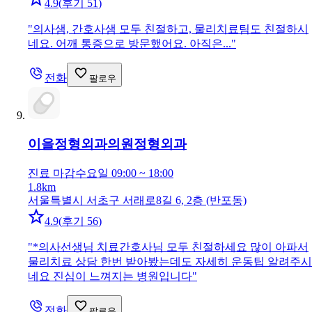
4.9
(
후기 51
)
"
의사샘, 간호사샘 모두 친절하고, 물리치료팀도 친절하시
네요. 어깨 통증으로 방문했어요. 아직은...
"
전화
팔로우
이을정형외과의원
정형외과
진료 마감
수요일 09:00 ~ 18:00
1.8km
서울특별시 서초구 서래로8길 6, 2층 (반포동)
4.9
(
후기 56
)
"
*의사선생님 치료간호사님 모두 친절하세요 많이 아파서
물리치료 상담 한번 받아봤는데도 자세히 운동팁 알려주시
네요 진심이 느껴지는 병원입니다
"
전화
팔로우