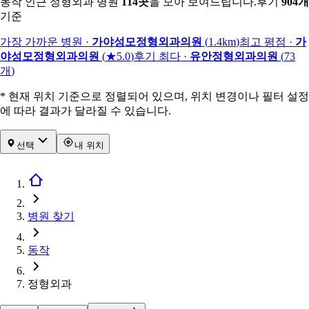
동작 인근 정형외과 병원
114
곳
을 모아 보여드립니다.
후기
904
개
기준
가장 가까운 병원
·
가야성모정형외과의원
(
1.4km
)
최고 평점
·
가
야성모정형외과의원
(
★5.0
)
후기 최다
·
유안정형외과의원
(
73
개
)
* 현재 위치 기준으로 정렬되어 있으며, 위치 변경이나 필터 설정
에 따라 결과가 달라질 수 있습니다.
선택
내 위치
병원 찾기
동작
정형외과