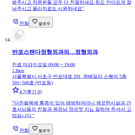
봐주시고 직원분들 모두 다 친절하세요 침도 안아프게 잘
놔주시고 물리치료도 시원하네요
"
전화
팔로우
반포스탠다정형외과의…
정형외과
진료 마감
수요일 09:00 ~ 19:00
1.8km
서울특별시 서초구 반포대로 291, 원베일리 스퀘어 5층
501~506호 (반포동)
4.7
(
후기 9
)
"
다친팔목에 통증이 있어 래방하여더니 깨끗한시설과 간
호사님들의 친절과 원장님 정성껏 지뇨 잘하여 주셔서 고
맙습니다
"
전화
팔로우