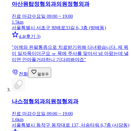
아산원탑정형외과의원
정형외과
진료 마감
수요일 09:00 ~ 19:00
1.5km
서울특별시 서초구 방배로33길 6, 3층 (방배동)
4.4
(
후기 3
)
"
어깨와 왼팔통증으로 치료받기위해 다녀왔습니다. 제 목
이 일자목이더군요 ㅠ 목에 주사를 맞아서 넘 아팠는데 낼
이면 안아플거라하니 기다려봐야죠
"
전화
팔로우
나스정형외과의원
정형외과
진료 마감
수요일 09:00 ~ 19:00
1.6km
서울특별시 동작구 동작대로 137, 서송타워 6,7층 (사당동)