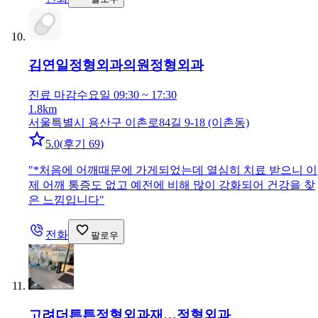
김연일정형외과의원
정형외과
진료 마감
수요일 09:30 ~ 17:30
1.8km
서울특별시 용산구 이촌로84길 9-18 (이촌동)
5.0
(
후기 69
)
"
*처음에 어깨때문에 가게되었는데 열심히 치료 받으니 이
제 어깨 통증도 없고 예전에 비해 많이 강화되어 건강을 찾
은 느낌입니다
"
전화
팔로우
고려더튼튼정형외과재…
정형외과