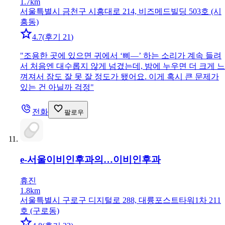
1.7km
서울특별시 금천구 시흥대로 214, 비즈메드빌딩 503호 (시
흥동)
4.7
(
후기 21
)
"
조용한 곳에 있으면 귀에서 ‘삐—’ 하는 소리가 계속 들려
서 처음엔 대수롭지 않게 넘겼는데, 밤에 누우면 더 크게 느
껴져서 잠도 잘 못 잘 정도가 됐어요. 이게 혹시 큰 문제가
있는 건 아닐까 걱정
"
전화
팔로우
e-서울이비인후과의…
이비인후과
휴진
1.8km
서울특별시 구로구 디지털로 288, 대륭포스트타워1차 211
호 (구로동)