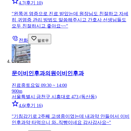
4.7
(
후기 10
)
"
왼쪽귀 염증으로 진료 받았는데 원장님도 친절하고 자세
히 귀염증 관리 방법도 말씀해주시고 간호사 선생님들도
모두 친절하시고 좋아요~~
"
전화
팔로우
문이비인후과의원
이비인후과
진료중
토요일 09:30 ~ 14:00
900m
서울특별시 금천구 시흥대로 473 (독산동)
4.6
(
후기 16
)
"
기침감기로 2주째 고생중이였는데 내과약 안들어서 이비
인후과약 타먹으니 와..직빵이네요 감사감사요~
"