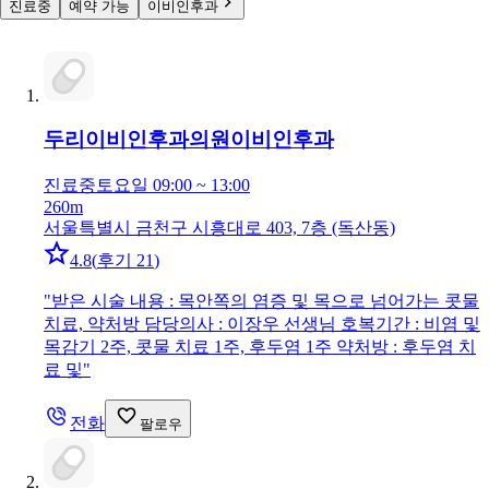
진료중
예약 가능
이비인후과
두리이비인후과의원
이비인후과
진료중
토요일 09:00 ~ 13:00
260m
서울특별시 금천구 시흥대로 403, 7층 (독산동)
4.8
(
후기 21
)
"
받은 시술 내용 : 목안쪽의 염증 및 목으로 넘어가는 콧물
치료, 약처방 담당의사 : 이장우 선생님 호복기간 : 비염 및
목감기 2주, 콧물 치료 1주, 후두염 1주 약처방 : 후두염 치
료 및
"
전화
팔로우