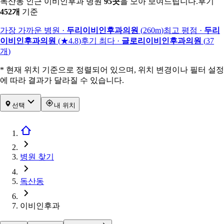
독산동 인근 이비인후과 병원
95
곳
을 모아 보여드립니다.
후기
452
개
기준
가장 가까운 병원
·
두리이비인후과의원
(
260m
)
최고 평점
·
두리
이비인후과의원
(
★4.8
)
후기 최다
·
글로리이비인후과의원
(
37
개
)
* 현재 위치 기준으로 정렬되어 있으며, 위치 변경이나 필터 설정
에 따라 결과가 달라질 수 있습니다.
선택
내 위치
병원 찾기
독산동
이비인후과