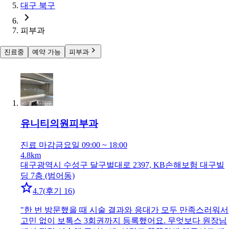
대구 북구
피부과
진료중
예약 가능
피부과
유니티의원
피부과
진료 마감
금요일 09:00 ~ 18:00
4.8km
대구광역시 수성구 달구벌대로 2397, KB손해보험 대구빌
딩 7층 (범어동)
4.7
(
후기 16
)
"
한 번 방문했을 때 시술 결과와 응대가 모두 만족스러워서
고민 없이 보톡스 3회권까지 등록했어요. 무엇보다 원장님