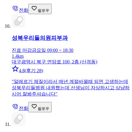
전화
팔로우
성북우리들의원
피부과
진료 마감
금요일 09:00 ~ 18:30
1.4km
대구광역시 북구 연암로 100, 2층 (산격동)
4.8
(
후기 28
)
"
알레르기 체질이라서 매년 계절바뀔때 되면 고생하는데
성북우리들병원 내원했는데 선생님이 자상하시고 상냥하
시어 잘봐주셔습니다
"
전화
팔로우