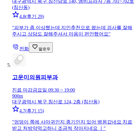
대구광역시 북구 침산남로 140, 엠비프라자 7층 701~702호
(침산동)
4.8
(
후기 29
)
"
피부가 좀 이상했는데 지인추천으로 왔는데 검사를 잘해
주시고 상담도 잘해주셔서 마음이 편안했어요
"
전화
팔로우
고운미의원
피부과
진료 마감
금요일 09:30 ~ 19:00
900m
대구광역시 북구 침산로 124, 2층 (침산동)
4.7
(
후기 15
)
"
엉덩이 쪽에 사마귀인지 종기인지 있어 병원갔네요 치료
받고 처방약먹고하니 조금씩 작아지네요 ㅣ
"