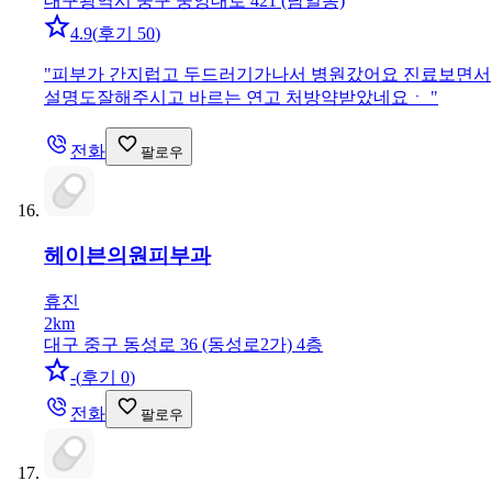
대구광역시 중구 중앙대로 421 (남일동)
4.9
(
후기 50
)
"
피부가 간지럽고 두드러기가나서 병원갔어요 진료보면서
설명도잘해주시고 바르는 연고 처방약받았네요ㆍ
"
전화
팔로우
헤이븐의원
피부과
휴진
2km
대구 중구 동성로 36 (동성로2가) 4층
-
(
후기 0
)
전화
팔로우