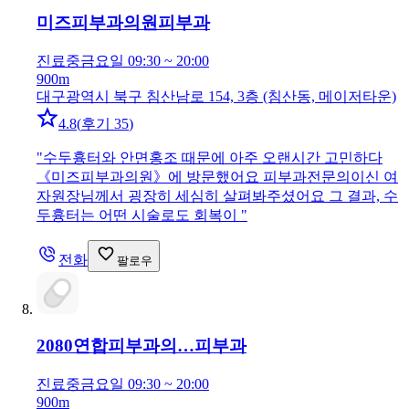
미즈피부과의원
피부과
진료중
금요일 09:30 ~ 20:00
900m
대구광역시 북구 침산남로 154, 3층 (침산동, 메이저타운)
4.8
(
후기 35
)
"
수두흉터와 안면홍조 때문에 아주 오랜시간 고민하다
《미즈피부과의원》에 방문했어요 피부과전문의이신 여
자원장님께서 굉장히 세심히 살펴봐주셨어요 그 결과, 수
두흉터는 어떤 시술로도 회복이
"
전화
팔로우
2080연합피부과의…
피부과
진료중
금요일 09:30 ~ 20:00
900m