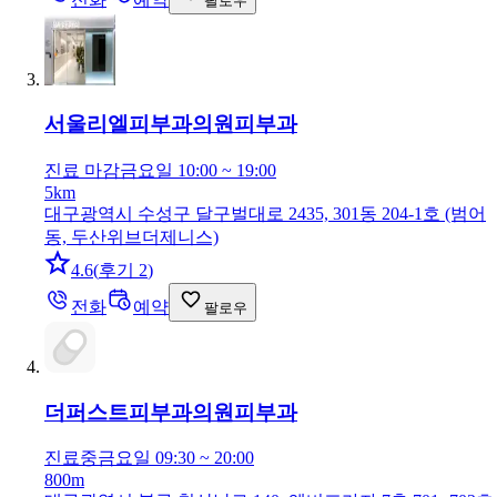
팔로우
서울리엘피부과의원
피부과
진료 마감
금요일 10:00 ~ 19:00
5km
대구광역시 수성구 달구벌대로 2435, 301동 204-1호 (범어
동, 두산위브더제니스)
4.6
(
후기 2
)
전화
예약
팔로우
더퍼스트피부과의원
피부과
진료중
금요일 09:30 ~ 20:00
800m