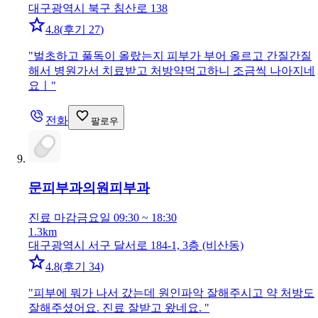
대구광역시 북구 침산로 138
4.8
(
후기 27
)
"
벌초하고 풀독이 올랐는지 피부가 부어 올르고 간질간질
해서 병원가서 치료받고 처방약먹고하니 조금씩 나아지네
요ㅣ
"
전화
팔로우
문피부과의원
피부과
진료 마감
금요일 09:30 ~ 18:30
1.3km
대구광역시 서구 달서로 184-1, 3층 (비산동)
4.8
(
후기 34
)
"
피부에 뭐가 나서 갔는데 원인파악 잘해주시고 약 처방도
잘해주셨어요. 진료 잘받고 왔네요.
"