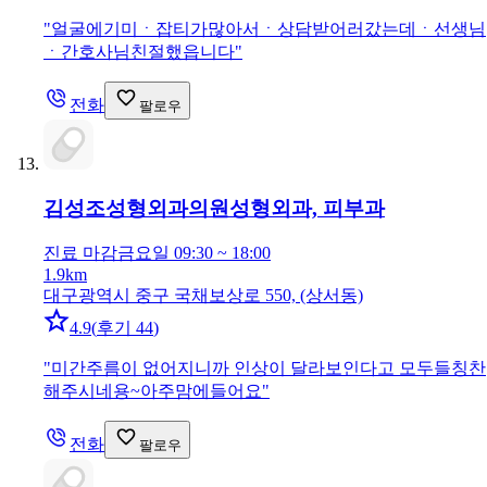
"
얼굴에기미ㆍ잡티가많아서ㆍ상담받어러갔는데ㆍ선생님
ㆍ간호사님친절했읍니다
"
전화
팔로우
김성조성형외과의원
성형외과, 피부과
진료 마감
금요일 09:30 ~ 18:00
1.9km
대구광역시 중구 국채보상로 550, (상서동)
4.9
(
후기 44
)
"
미간주름이 없어지니까 인상이 달라보인다고 모두들칭찬
해주시네용~아주맘에들어요
"
전화
팔로우