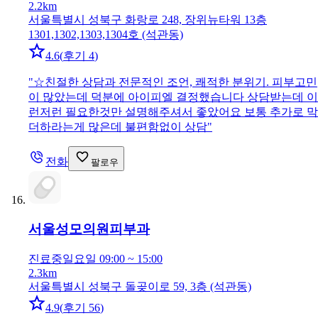
2.2km
서울특별시 성북구 화랑로 248, 장위뉴타워 13층
1301,1302,1303,1304호 (석관동)
4.6
(
후기 4
)
"
☆친절한 상담과 전문적인 조언, 쾌적한 분위기. 피부고민
이 많았는데 덕분에 아이피엘 결정했습니다 상담받는데 이
런저런 필요한것만 설명해주셔서 좋았어요 보통 추가로 막
더하라는게 많은데 불편함없이 상담
"
전화
팔로우
서울성모의원
피부과
진료중
일요일 09:00 ~ 15:00
2.3km
서울특별시 성북구 돌곶이로 59, 3층 (석관동)
4.9
(
후기 56
)