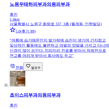
노원우태하피부과의원
피부과
휴진
1.4km
서울특별시 노원구 화랑로 337, 3층 (월계동, 인현빌딩)
5.0
(
후기 89
)
"
여름에 습기때문인지 발가락에 습진이 생기며 간지럽고
일상적인 활동에도 불편하고 여벌의 양말을 가지고 다니며
신경이 많이 쓰인다. 미리미리 진료를 받아서 처방전으로
연고를 여러개 받아서 회사에도 두고
"
전화
팔로우
초이스피부과의원
피부과
휴진