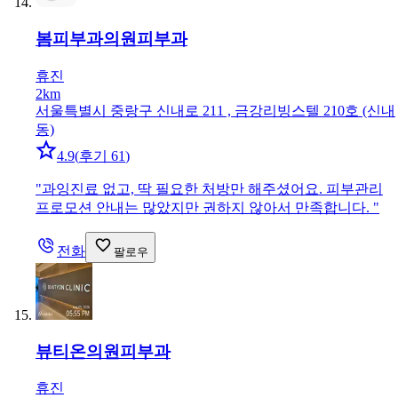
봄피부과의원
피부과
휴진
2km
서울특별시 중랑구 신내로 211 , 금강리빙스텔 210호 (신내
동)
4.9
(
후기 61
)
"
과잉진료 없고, 딱 필요한 처방만 해주셨어요. 피부관리
프로모션 안내는 많았지만 권하지 않아서 만족합니다.
"
전화
팔로우
뷰티온의원
피부과
휴진