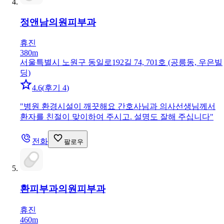
정앤남의원
피부과
휴진
380m
서울특별시 노원구 동일로192길 74, 701호 (공릉동, 우은빌
딩)
4.6
(
후기 4
)
"
병원 환경시설이 깨끗해요 간호사님과 의사선생님께서
환자를 친절이 맞이하여 주시고. 설명도 잘해 주십니다
"
전화
팔로우
환피부과의원
피부과
휴진
460m