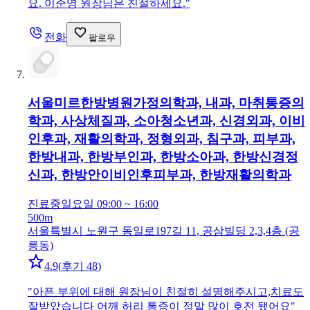
요. 이준영 원장님은 친절하세요.
"
전화
팔로우
서울미르한방병원
가정의학과, 내과, 마취통증의
학과, 사상체질과, 소아청소년과, 신경외과, 이비
인후과, 재활의학과, 정형외과, 침구과, 피부과,
한방내과, 한방부인과, 한방소아과, 한방신경정
신과, 한방안이비인후피부과, 한방재활의학과
진료중
일요일 09:00 ~ 16:00
500m
서울특별시 노원구 동일로197길 11, 공삼빌딩 2,3,4층 (공
릉동)
4.9
(
후기 48
)
"
아픈 부위에 대해 원장님이 친절히 설명해주시고,치료도
잘받았습니다 어깨 허리 통증이 정말 많이 호전 됐어요
"