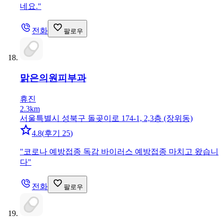
네요.
"
전화
팔로우
맑은의원
피부과
휴진
2.3km
서울특별시 성북구 돌곶이로 174-1, 2,3층 (장위동)
4.8
(
후기 25
)
"
코로나 예방접종 독감 바이러스 예방접종 마치고 왔습니
다
"
전화
팔로우