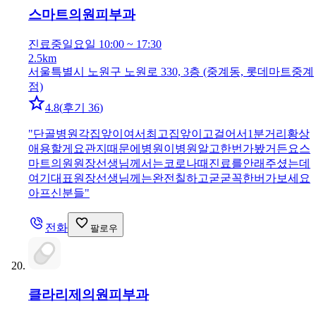
스마트의원
피부과
진료중
일요일 10:00 ~ 17:30
2.5km
서울특별시 노원구 노원로 330, 3층 (중계동, 롯데마트중계
점)
4.8
(
후기 36
)
"
단골병원각집앞이여서최고집앞이고걸어서1분거리황상
애용할게요관지때문에병원이병원알고한번가봤거든요스
마트의원원장선생님께서는코로나때진료를안래주셨는데
여기대표원장선생님께는완전칠하고굳굳꼭한버가보세요
아프신분들
"
전화
팔로우
클라리제의원
피부과