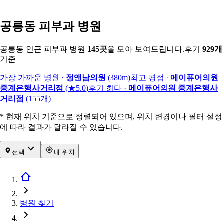
공릉동 피부과 병원
공릉동 인근 피부과 병원
145
곳
을 모아 보여드립니다.
후기
929
개
기준
가장 가까운 병원
·
정앤남의원
(
380m
)
최고 평점
·
메이퓨어의원
중계은행사거리점
(
★5.0
)
후기 최다
·
메이퓨어의원 중계은행사
거리점
(
155
개
)
* 현재 위치 기준으로 정렬되어 있으며, 위치 변경이나 필터 설정
에 따라 결과가 달라질 수 있습니다.
선택
내 위치
병원 찾기