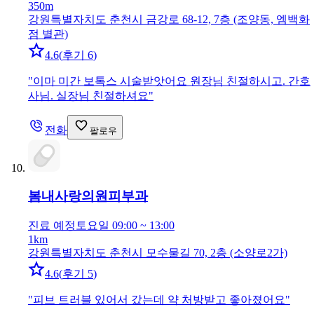
350m
강원특별자치도 춘천시 금강로 68-12, 7층 (조양동, 엠백화
점 별관)
4.6
(
후기 6
)
"
이마 미간 보톡스 시술받앗어요 원장님 친절하시고. 간호
사님. 실장님 친절하셔요
"
전화
팔로우
봄내사랑의원
피부과
진료 예정
토요일 09:00 ~ 13:00
1km
강원특별자치도 춘천시 모수물길 70, 2층 (소양로2가)
4.6
(
후기 5
)
"
피브 트러블 있어서 갔는데 약 처방받고 좋아졌어요
"