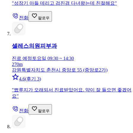
"
성장기 아들 데리고 검진겸 다녀왔는데 친절해요
"
전화
팔로우
셀레스의원
피부과
진료 예정
토요일 09:30 ~ 14:30
270m
강원특별자치도 춘천시 중앙로 55 (중앙로2가)
4.6
(
후기 3
)
"
뾰루지가 오래되서 진료받았어요. 약이 잘 들으면 좋겠어
요
"
전화
팔로우