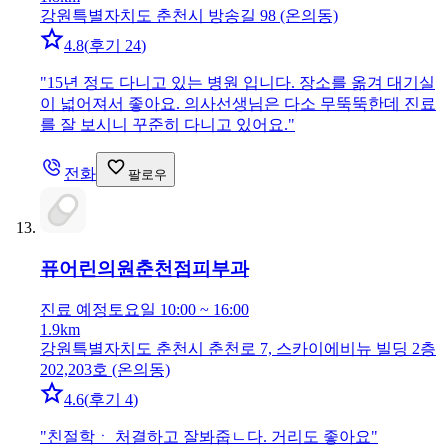
강원특별자치도 춘천시 방송길 98 (온의동)
4.8
(
후기 24
)
"
15년 정도 다니고 있는 병원 입니다. 장소를 옮겨 대기실
이 넓어져서 좋아요. 의사선생님은 다소 무뚝뚝한데 진료
를 잘 보시니 꾸준히 다니고 있어요.
"
전화
팔로우
퓨어린의원춘천점
피부과
진료 예정
토요일 10:00 ~ 16:00
1.9km
강원특별자치도 춘천시 춘천로 7, 스카이에비뉴 빌딩 2층
202,203호 (온의동)
4.6
(
후기 4
)
"
친절학ㆍ 처결하고 잘봐줍ㄴ다. 거리도 좋아요
"