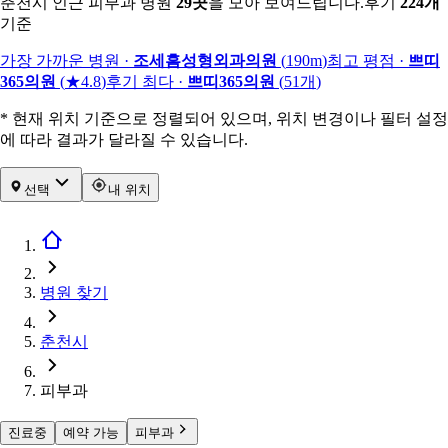
춘천시 인근 피부과 병원
29
곳
을 모아 보여드립니다.
후기
224
개
기준
가장 가까운 병원
·
조세흠성형외과의원
(
190m
)
최고 평점
·
쁘띠
365의원
(
★4.8
)
후기 최다
·
쁘띠365의원
(
51
개
)
* 현재 위치 기준으로 정렬되어 있으며, 위치 변경이나 필터 설정
에 따라 결과가 달라질 수 있습니다.
선택
내 위치
병원 찾기
춘천시
피부과
진료중
예약 가능
피부과