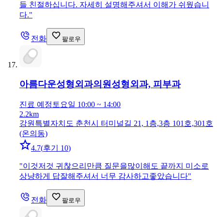
들 친절하십니다. 자세히 설명해주셔서 이해가 쉬웠습니
다.
"
전화
팔로우
아름다운성형외과의원
성형외과, 피부과
진료 예정
토요일 10:00 ~ 14:00
2.2km
강원특별자치도 춘천시 터미널길 21, 1층,3층 101호,301호
(온의동)
4.7
(
후기 10
)
"
이것저것 귀찮으리만큼 질문을많이해도 끝까지 미소로
상냥하게 답잘해주셔서 너무 감사하고좋았습니다
"
전화
팔로우