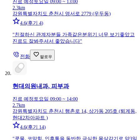
진료 예정
토요일 09:00 ~ 13:00
2.3km
강원특별자치도 춘천시 영서로 2779 (우두동)
4.6
(
후기 4
)
"
친절하신 관계자분들 가족같은분위기 너무 보기좋았고
진료도 잘봐주셔서 좋았습니다
"
전화
팔로우
현대의원
내과, 피부과
진료 예정
토요일 09:00 ~ 14:00
2.7km
강원특별자치도 춘천시 행촌로 14, 상가동 205호 (퇴계동,
현대2차아파트 )
4.6
(
후기 14
)
"
콧물, 코막힘, 인후통을 동반한 극심한 몸살감기로 약3일