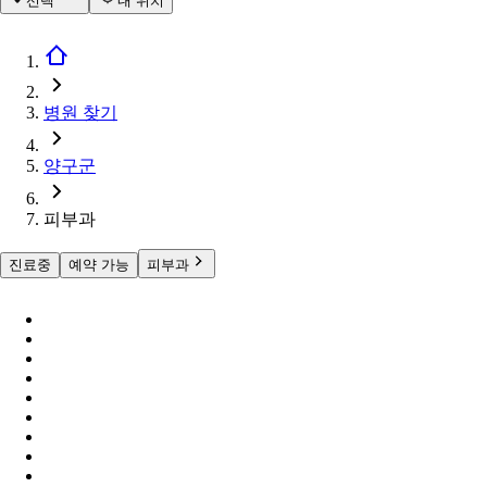
선택
내 위치
병원 찾기
양구군
피부과
진료중
예약 가능
피부과