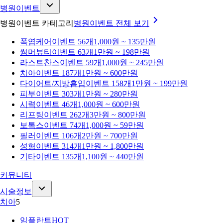
병원이벤트
병원이벤트 카테고리
병원이벤트
전체 보기
폭염케어
이벤트 56개
1,000원 ~ 135만원
썸머뷰티
이벤트 63개
1만원 ~ 198만원
라스트찬스
이벤트 59개
1,000원 ~ 245만원
치아
이벤트 187개
1만원 ~ 600만원
다이어트/지방흡입
이벤트 158개
1만원 ~ 199만원
피부
이벤트 303개
1만원 ~ 280만원
시력
이벤트 46개
1,000원 ~ 600만원
리프팅
이벤트 262개
3만원 ~ 800만원
보톡스
이벤트 74개
1,000원 ~ 59만원
필러
이벤트 106개
2만원 ~ 700만원
성형
이벤트 314개
1만원 ~ 1,800만원
기타
이벤트 135개
1,100원 ~ 440만원
커뮤니티
시술정보
치아
5
임플란트
HOT