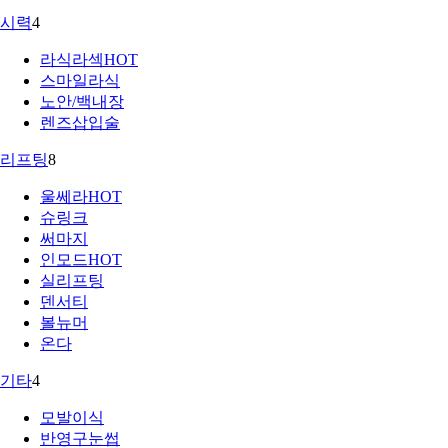
시력
4
라식라섹
HOT
스마일라식
노안/백내장
렌즈삽입술
리프팅
8
울쎄라
HOT
슈링크
써마지
인모드
HOT
실리프팅
덴서티
볼뉴머
온다
기타
4
모발이식
반영구눈썹