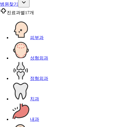
병원찾기
진료과별
17개
피부과
성형외과
정형외과
치과
내과