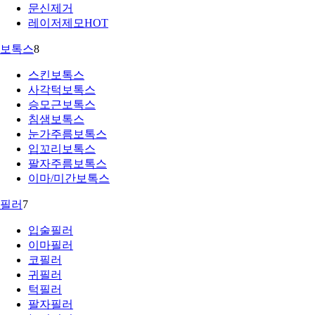
문신제거
레이저제모
HOT
보톡스
8
스킨보톡스
사각턱보톡스
승모근보톡스
침샘보톡스
눈가주름보톡스
입꼬리보톡스
팔자주름보톡스
이마/미간보톡스
필러
7
입술필러
이마필러
코필러
귀필러
턱필러
팔자필러