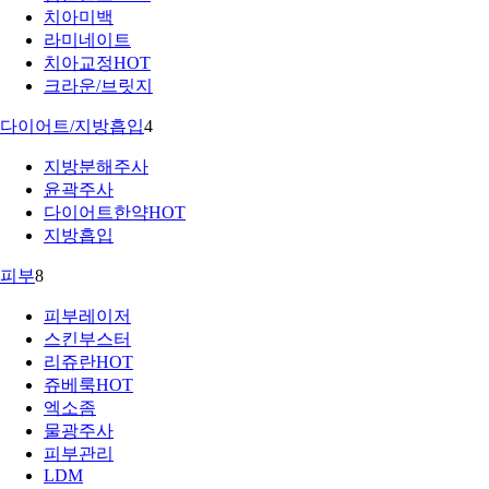
치아미백
라미네이트
치아교정
HOT
크라운/브릿지
다이어트/지방흡입
4
지방분해주사
윤곽주사
다이어트한약
HOT
지방흡입
피부
8
피부레이저
스킨부스터
리쥬란
HOT
쥬베룩
HOT
엑소좀
물광주사
피부관리
LDM