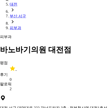
대전
부산 서구
피부과
피부과
바노바기의원 대전점
평점
-
후기
0
팔로워
2
대전 서구 대덕대로 222 강남프라자 3층
· 정부청사역 대전1호선