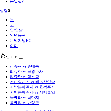
눈밑필러
성형
6
눈
코
입/입술
안면윤곽
눈밑지방
HOT
이마
인기 비교
리쥬란 vs 쥬베룩
리쥬란 vs 물광주사
리쥬란 vs 엑소좀
스마일라식 vs 렌즈삽입술
지방분해주사 vs 윤곽주사
지방분해주사 vs 지방흡입
울쎄라 vs 써마지
울쎄라 vs 슈링크