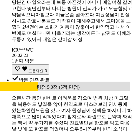
당분간 매일오라는데 보통 아픈것이 아니니 매일며칠 갈려
고한다 몆년전부터 다니는 병원이 신뢰가 가고 오늘침맞고
약을먹으니아침보다 지금은좀 덜아프다 여원장님이 친절
하시고 간호사분들도 가족같이 대해주고해서 고마움을 느
꼈다 2년전에는 소화기 계통이 않좋아서 한약먹고 나서 이
번에도 며칠다니면 나을거라는 생각이든다 남편도 어깨와
두통이 있어서 내일은 같이갈 에정
KR***WU
26.02.23
1번째 방문
도움돼요
0
방문 인증 완료
평점 5.0점 (5점 만점)
오랜시간 동안 변비로 어려움을 격으며 병원 처방 마그밀
을 복용해도 낳질을 않아 한약으로 다스려보러 안서동에
있는화인한으원을 갔다 여자 원장님이 진맥을 하시더니 하
채쪽으로 많이 막혀있다며 침치료와 과립으로 된약과 짜먹
는 액처 약 두가지를 주셨다 진료받던날 한포를 먹고 다음
날 낮에 또 한포를 먹었더니 오루 5시쯤부터 변의 소식이