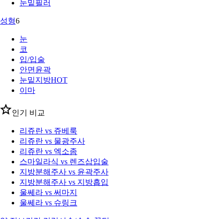
눈밑필러
성형
6
눈
코
입/입술
안면윤곽
눈밑지방
HOT
이마
인기 비교
리쥬란 vs 쥬베룩
리쥬란 vs 물광주사
리쥬란 vs 엑소좀
스마일라식 vs 렌즈삽입술
지방분해주사 vs 윤곽주사
지방분해주사 vs 지방흡입
울쎄라 vs 써마지
울쎄라 vs 슈링크