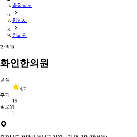
충청남도
천안시
한의원
한의원
화인한의원
평점
4.7
후기
15
팔로워
2
충청남도 천안시 동남구 각원사길 56, 3층 (안서동)