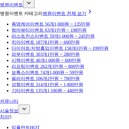
병원이벤트
병원이벤트 카테고리
병원이벤트
전체 보기
폭염케어
이벤트 56개
1,000원 ~ 135만원
썸머뷰티
이벤트 63개
1만원 ~ 198만원
라스트찬스
이벤트 59개
1,000원 ~ 245만원
치아
이벤트 187개
1만원 ~ 600만원
다이어트/지방흡입
이벤트 158개
1만원 ~ 199만원
피부
이벤트 303개
1만원 ~ 280만원
시력
이벤트 46개
1,000원 ~ 600만원
리프팅
이벤트 262개
3만원 ~ 800만원
보톡스
이벤트 74개
1,000원 ~ 59만원
필러
이벤트 106개
2만원 ~ 700만원
성형
이벤트 314개
1만원 ~ 1,800만원
기타
이벤트 135개
1,100원 ~ 440만원
커뮤니티
시술정보
치아
5
임플란트
HOT