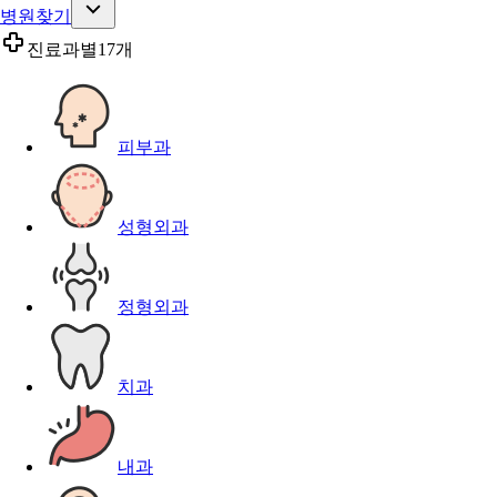
병원찾기
진료과별
17개
피부과
성형외과
정형외과
치과
내과