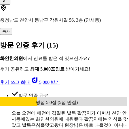
충청남도 천안시 동남구 각원사길 56, 3층 (안서동)
복사
방문 인증 후기
(15)
화인한의원
에서 진료를 받은 적 있으신가요?
후기 공유하고
최대 5,000포인트
받아가세요!
후기 쓰고 최대
5,000 받기
방문 인증 완료
평점 5.0점 (5점 만점)
오늘 오전에 에전에 겹질린 발목 팔꿈치가 아퍼서 천안 안
서동에있는 화인한의원에 내원했다 팔꿈치에는 약침을 맞
았고 발목은침을맞고왔다 원장님은 바로 나을것이 아니니