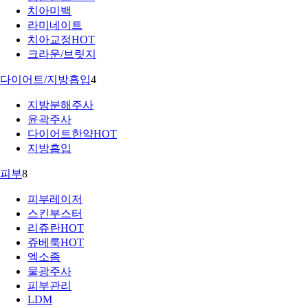
치아미백
라미네이트
치아교정
HOT
크라운/브릿지
다이어트/지방흡입
4
지방분해주사
윤곽주사
다이어트한약
HOT
지방흡입
피부
8
피부레이저
스킨부스터
리쥬란
HOT
쥬베룩
HOT
엑소좀
물광주사
피부관리
LDM