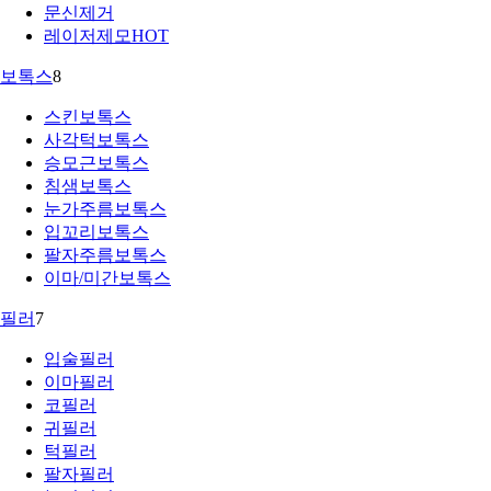
문신제거
레이저제모
HOT
보톡스
8
스킨보톡스
사각턱보톡스
승모근보톡스
침샘보톡스
눈가주름보톡스
입꼬리보톡스
팔자주름보톡스
이마/미간보톡스
필러
7
입술필러
이마필러
코필러
귀필러
턱필러
팔자필러