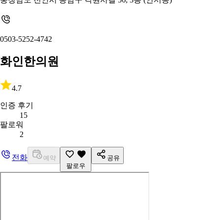
0503-5252-4742
화인한의원
4.7
인증 후기
15
팔로워
2
전화
예약
공유
팔로우