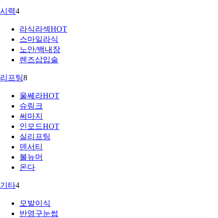
시력
4
라식라섹
HOT
스마일라식
노안/백내장
렌즈삽입술
리프팅
8
울쎄라
HOT
슈링크
써마지
인모드
HOT
실리프팅
덴서티
볼뉴머
온다
기타
4
모발이식
반영구눈썹