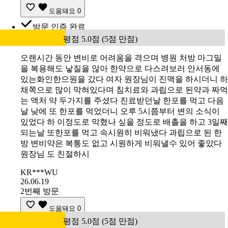
도움돼요
0
방문 인증 완료
평점 5.0점 (5점 만점)
오랜시간 동안 변비로 어려움을 격으며 병원 처방 마그밀
을 복용해도 낳질을 않아 한약으로 다스려보러 안서동에
있는화인한으원을 갔다 여자 원장님이 진맥을 하시더니 하
채쪽으로 많이 막혀있다며 침치료와 과립으로 된약과 짜먹
는 액처 약 두가지를 주셨다 진료받던날 한포를 먹고 다음
날 낮에 또 한포를 먹었더니 오루 5시쯤부터 변의 소식이
있었다 하 이정도로 막혔나 싶을 정도로 배촐을 하고 3일째
되는날 또한포를 먹고 속시원히 비워냈다 과립으로 된 한
방 변비약은 복통도 없고 시원하게 비워낼수 있어 좋았다
원장님 도 친절하시
KR***WU
26.06.19
2번째 방문
도움돼요
0
평점 5.0점 (5점 만점)