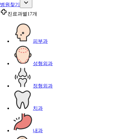
병원찾기
진료과별
17개
피부과
성형외과
정형외과
치과
내과