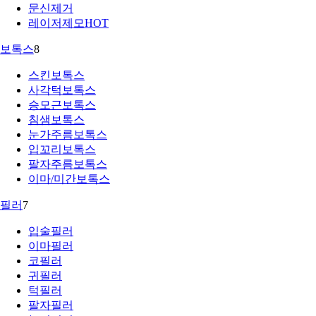
문신제거
레이저제모
HOT
보톡스
8
스킨보톡스
사각턱보톡스
승모근보톡스
침샘보톡스
눈가주름보톡스
입꼬리보톡스
팔자주름보톡스
이마/미간보톡스
필러
7
입술필러
이마필러
코필러
귀필러
턱필러
팔자필러