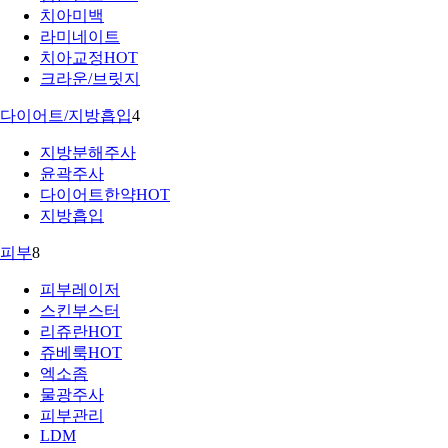
치아미백
라미네이트
치아교정
HOT
크라운/브릿지
다이어트/지방흡입
4
지방분해주사
윤곽주사
다이어트한약
HOT
지방흡입
피부
8
피부레이저
스킨부스터
리쥬란
HOT
쥬베룩
HOT
엑소좀
물광주사
피부관리
LDM