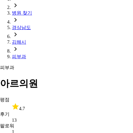
병원 찾기
경상남도
김해시
피부과
피부과
아르의원
평점
4.7
후기
13
팔로워
1