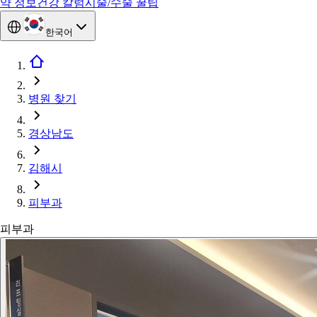
약 정보
건강 칼럼
시술/수술 꿀팁
한국어
병원 찾기
경상남도
김해시
피부과
피부과