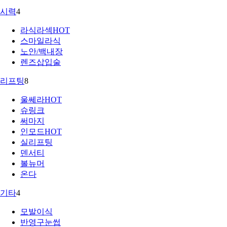
시력
4
라식라섹
HOT
스마일라식
노안/백내장
렌즈삽입술
리프팅
8
울쎄라
HOT
슈링크
써마지
인모드
HOT
실리프팅
덴서티
볼뉴머
온다
기타
4
모발이식
반영구눈썹