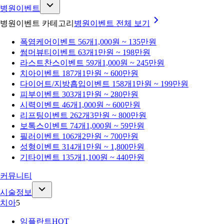
병원이벤트
병원이벤트 카테고리
병원이벤트
전체 보기
폭염케어
이벤트 56개
1,000원 ~ 135만원
썸머뷰티
이벤트 63개
1만원 ~ 198만원
라스트찬스
이벤트 59개
1,000원 ~ 245만원
치아
이벤트 187개
1만원 ~ 600만원
다이어트/지방흡입
이벤트 158개
1만원 ~ 199만원
피부
이벤트 303개
1만원 ~ 280만원
시력
이벤트 46개
1,000원 ~ 600만원
리프팅
이벤트 262개
3만원 ~ 800만원
보톡스
이벤트 74개
1,000원 ~ 59만원
필러
이벤트 106개
2만원 ~ 700만원
성형
이벤트 314개
1만원 ~ 1,800만원
기타
이벤트 135개
1,100원 ~ 440만원
커뮤니티
시술정보
치아
5
임플란트
HOT