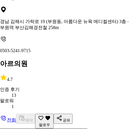
경남 김해시 가락로 19 (부원동, 아름다운 뉴욕 메디컬센터) 3층
·
부원역 부산김해경전철 258m
0503-5241-9715
아르의원
4.7
인증 후기
13
팔로워
1
전화
예약
공유
팔로우