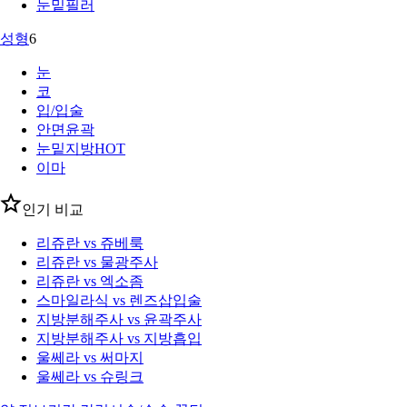
눈밑필러
성형
6
눈
코
입/입술
안면윤곽
눈밑지방
HOT
이마
인기 비교
리쥬란 vs 쥬베룩
리쥬란 vs 물광주사
리쥬란 vs 엑소좀
스마일라식 vs 렌즈삽입술
지방분해주사 vs 윤곽주사
지방분해주사 vs 지방흡입
울쎄라 vs 써마지
울쎄라 vs 슈링크