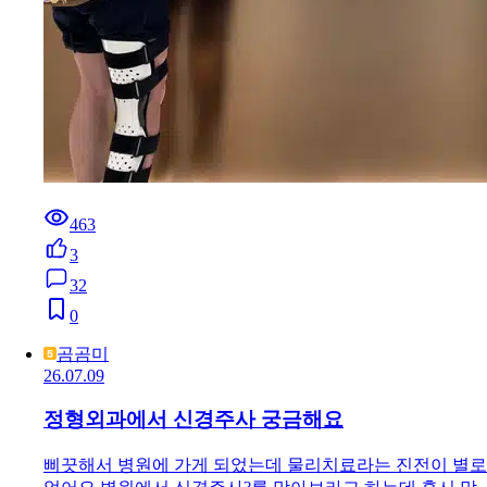
463
3
32
0
곰곰미
26.07.09
정형외과에서 신경주사 궁금해요
삐끗해서 병원에 가게 되었는데 물리치료라는 진전이 별로