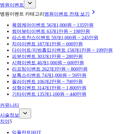
병원이벤트
병원이벤트 카테고리
병원이벤트
전체 보기
폭염케어
이벤트 56개
1,000원 ~ 135만원
썸머뷰티
이벤트 63개
1만원 ~ 198만원
라스트찬스
이벤트 59개
1,000원 ~ 245만원
치아
이벤트 187개
1만원 ~ 600만원
다이어트/지방흡입
이벤트 158개
1만원 ~ 199만원
피부
이벤트 303개
1만원 ~ 280만원
시력
이벤트 46개
1,000원 ~ 600만원
리프팅
이벤트 262개
3만원 ~ 800만원
보톡스
이벤트 74개
1,000원 ~ 59만원
필러
이벤트 106개
2만원 ~ 700만원
성형
이벤트 314개
1만원 ~ 1,800만원
기타
이벤트 135개
1,100원 ~ 440만원
커뮤니티
시술정보
치아
5
임플란트
HOT