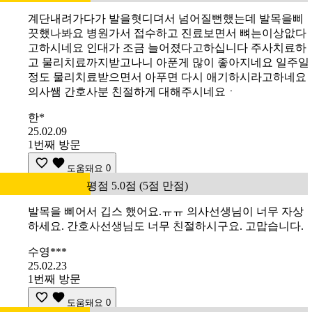
계단내려가다가 발을혓디뎌서 넘어질뻔했는데 발목을삐
끗했나봐요 병원가서 접수하고 진료보면서 뼈는이상앖다
고하시네요 인대가 조금 늘어졌다고하십니다 주사치료하
고 물리치료까지받고나니 아푼게 많이 좋아지네요 일주일
정도 물리치료받으면서 아푸면 다시 애기하시라고하네요
의사쌤 간호사분 친절하게 대해주시네요ㆍ
한*
25.02.09
1번째 방문
도움돼요
0
평점 5.0점 (5점 만점)
발목을 삐어서 깁스 했어요.ㅠㅠ 의사선생님이 너무 자상
하세요. 간호사선생님도 너무 친절하시구요. 고맙습니다.
수영***
25.02.23
1번째 방문
도움돼요
0