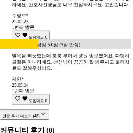
하세요. 간호사선생님도 너무 친절하시구요. 고맙습니다.
수영***
25.02.23
1번째 방문
도움돼요
0
평점 5.0점 (5점 만점)
발목을 삐끗했는데 퉁퉁 부어서 병원 방문했어요. 다행히
골절은 아니라네요. 선생님이 꼼꼼히 잘 봐주시고 물리치
료도 잘해주셨어요.
제연*
25.05.04
1번째 방문
도움돼요
0
인증 후기 더보기 (48)
커뮤니티 후기
(0)