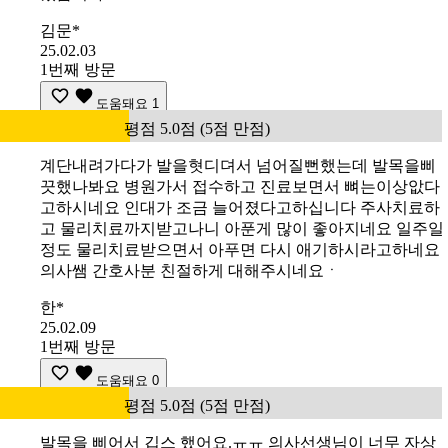
김문*
25.02.03
1번째 방문
도움돼요
1
평점 5.0점 (5점 만점)
계단내려가다가 발을혓디뎌서 넘어질뻔했는데 발목을삐
끗했나봐요 병원가서 접수하고 진료보면서 뼈는이상앖다
고하시네요 인대가 조금 늘어졌다고하십니다 주사치료하
고 물리치료까지받고나니 아푼게 많이 좋아지네요 일주일
정도 물리치료받으면서 아푸면 다시 애기하시라고하네요
의사쌤 간호사분 친절하게 대해주시네요ㆍ
한*
25.02.09
1번째 방문
도움돼요
0
평점 5.0점 (5점 만점)
발목을 삐어서 깁스 했어요.ㅠㅠ 의사선생님이 너무 자상