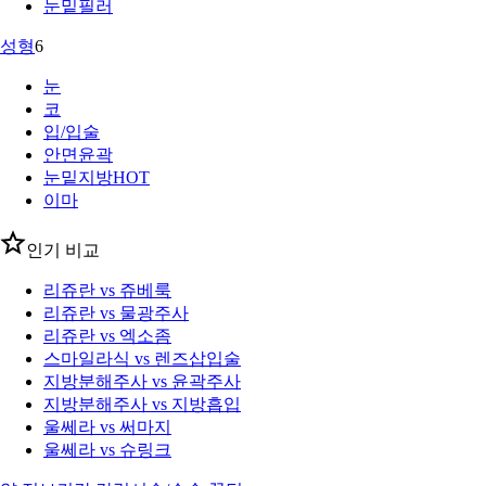
눈밑필러
성형
6
눈
코
입/입술
안면윤곽
눈밑지방
HOT
이마
인기 비교
리쥬란 vs 쥬베룩
리쥬란 vs 물광주사
리쥬란 vs 엑소좀
스마일라식 vs 렌즈삽입술
지방분해주사 vs 윤곽주사
지방분해주사 vs 지방흡입
울쎄라 vs 써마지
울쎄라 vs 슈링크