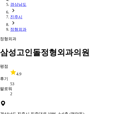
경상남도
진주시
정형외과
정형외과
삼성고인돌정형외과의원
평점
4.9
후기
53
팔로워
2
경상남도 진주시 진주대로 1086, 4~6층 (평안동)