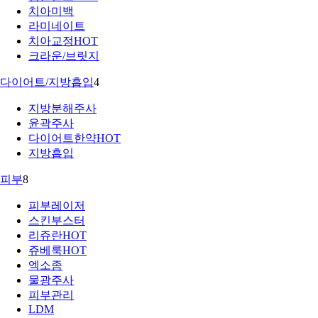
치아미백
라미네이트
치아교정
HOT
크라운/브릿지
다이어트/지방흡입
4
지방분해주사
윤곽주사
다이어트한약
HOT
지방흡입
피부
8
피부레이저
스킨부스터
리쥬란
HOT
쥬베룩
HOT
엑소좀
물광주사
피부관리
LDM