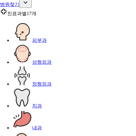
병원찾기
진료과별
17개
피부과
성형외과
정형외과
치과
내과