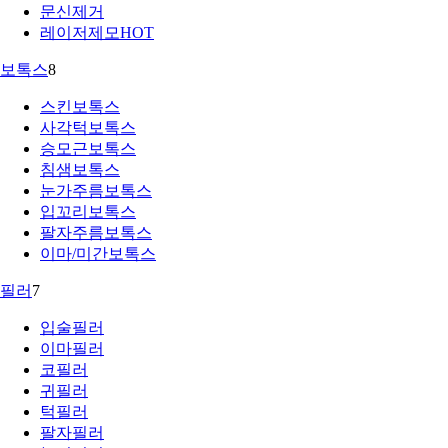
문신제거
레이저제모
HOT
보톡스
8
스킨보톡스
사각턱보톡스
승모근보톡스
침샘보톡스
눈가주름보톡스
입꼬리보톡스
팔자주름보톡스
이마/미간보톡스
필러
7
입술필러
이마필러
코필러
귀필러
턱필러
팔자필러