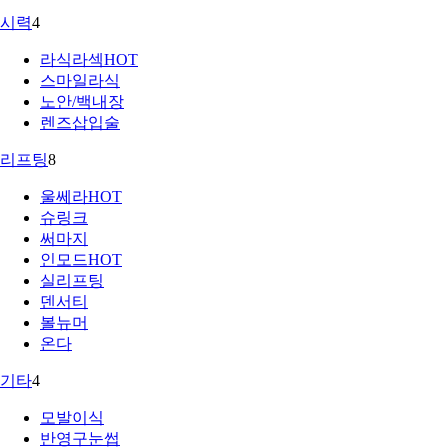
시력
4
라식라섹
HOT
스마일라식
노안/백내장
렌즈삽입술
리프팅
8
울쎄라
HOT
슈링크
써마지
인모드
HOT
실리프팅
덴서티
볼뉴머
온다
기타
4
모발이식
반영구눈썹