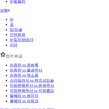
눈밑필러
성형
6
눈
코
입/입술
안면윤곽
눈밑지방
HOT
이마
인기 비교
리쥬란 vs 쥬베룩
리쥬란 vs 물광주사
리쥬란 vs 엑소좀
스마일라식 vs 렌즈삽입술
지방분해주사 vs 윤곽주사
지방분해주사 vs 지방흡입
울쎄라 vs 써마지
울쎄라 vs 슈링크