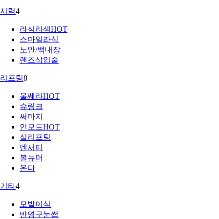
시력
4
라식라섹
HOT
스마일라식
노안/백내장
렌즈삽입술
리프팅
8
울쎄라
HOT
슈링크
써마지
인모드
HOT
실리프팅
덴서티
볼뉴머
온다
기타
4
모발이식
반영구눈썹