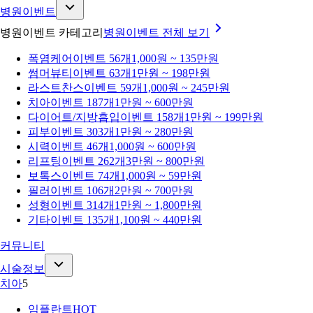
병원이벤트
병원이벤트 카테고리
병원이벤트
전체 보기
폭염케어
이벤트 56개
1,000원 ~ 135만원
썸머뷰티
이벤트 63개
1만원 ~ 198만원
라스트찬스
이벤트 59개
1,000원 ~ 245만원
치아
이벤트 187개
1만원 ~ 600만원
다이어트/지방흡입
이벤트 158개
1만원 ~ 199만원
피부
이벤트 303개
1만원 ~ 280만원
시력
이벤트 46개
1,000원 ~ 600만원
리프팅
이벤트 262개
3만원 ~ 800만원
보톡스
이벤트 74개
1,000원 ~ 59만원
필러
이벤트 106개
2만원 ~ 700만원
성형
이벤트 314개
1만원 ~ 1,800만원
기타
이벤트 135개
1,100원 ~ 440만원
커뮤니티
시술정보
치아
5
임플란트
HOT