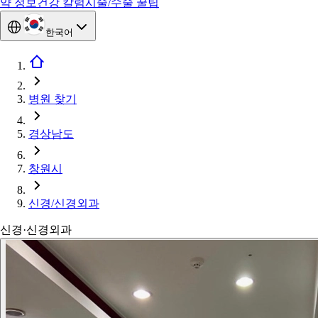
약 정보
건강 칼럼
시술/수술 꿀팁
한국어
병원 찾기
경상남도
창원시
신경/신경외과
신경·신경외과