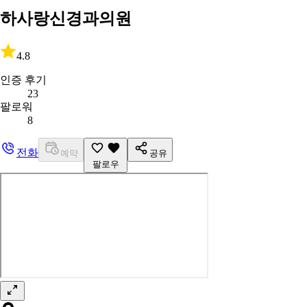
하사랑신경과의원
4.8
인증 후기
23
팔로워
8
전화
예약
공유
팔로우