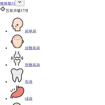
병원찾기
진료과별
17개
피부과
성형외과
정형외과
치과
내과