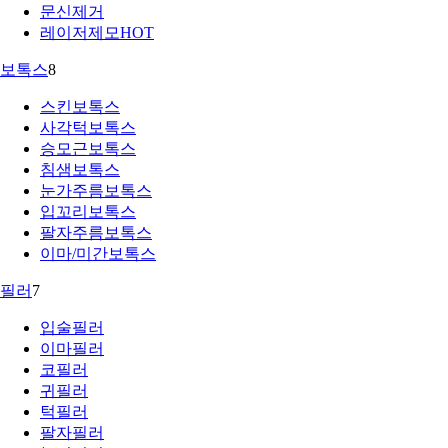
문신제거
레이저제모
HOT
보톡스
8
스킨보톡스
사각턱보톡스
승모근보톡스
침샘보톡스
눈가주름보톡스
입꼬리보톡스
팔자주름보톡스
이마/미간보톡스
필러
7
입술필러
이마필러
코필러
귀필러
턱필러
팔자필러