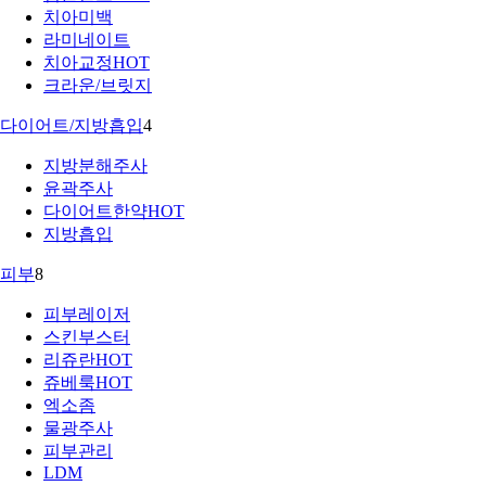
치아미백
라미네이트
치아교정
HOT
크라운/브릿지
다이어트/지방흡입
4
지방분해주사
윤곽주사
다이어트한약
HOT
지방흡입
피부
8
피부레이저
스킨부스터
리쥬란
HOT
쥬베룩
HOT
엑소좀
물광주사
피부관리
LDM