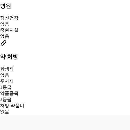
병원
정신건강
없음
중환자실
없음
약 처방
항생제
없음
주사제
1등급
약품품목
3등급
처방 약품비
없음