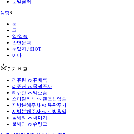
눈밑필러
성형
6
눈
코
입/입술
안면윤곽
눈밑지방
HOT
이마
인기 비교
리쥬란 vs 쥬베룩
리쥬란 vs 물광주사
리쥬란 vs 엑소좀
스마일라식 vs 렌즈삽입술
지방분해주사 vs 윤곽주사
지방분해주사 vs 지방흡입
울쎄라 vs 써마지
울쎄라 vs 슈링크