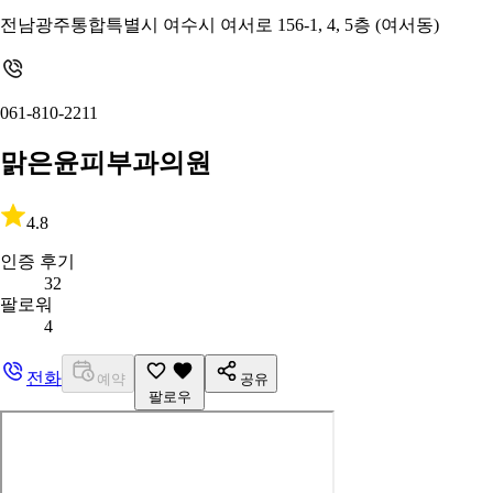
전남광주통합특별시 여수시 여서로 156-1, 4, 5층 (여서동)
061-810-2211
맑은윤피부과의원
4.8
인증 후기
32
팔로워
4
전화
예약
공유
팔로우