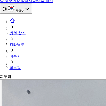
약 정보
건강 칼럼
시술/수술 꿀팁
한국어
병원 찾기
전라남도
여수시
피부과
피부과