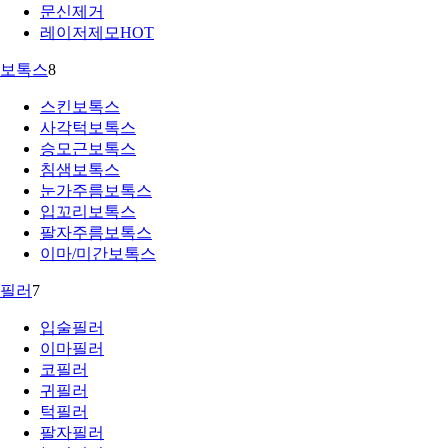
문신제거
레이저제모
HOT
보톡스
8
스킨보톡스
사각턱보톡스
승모근보톡스
침샘보톡스
눈가주름보톡스
입꼬리보톡스
팔자주름보톡스
이마/미간보톡스
필러
7
입술필러
이마필러
코필러
귀필러
턱필러
팔자필러