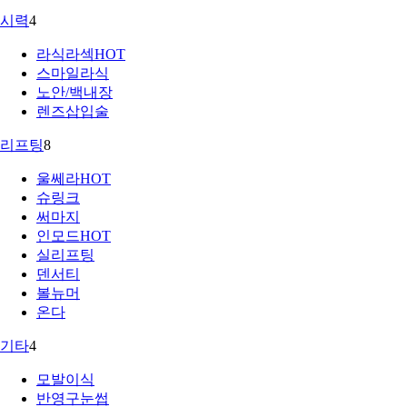
시력
4
라식라섹
HOT
스마일라식
노안/백내장
렌즈삽입술
리프팅
8
울쎄라
HOT
슈링크
써마지
인모드
HOT
실리프팅
덴서티
볼뉴머
온다
기타
4
모발이식
반영구눈썹