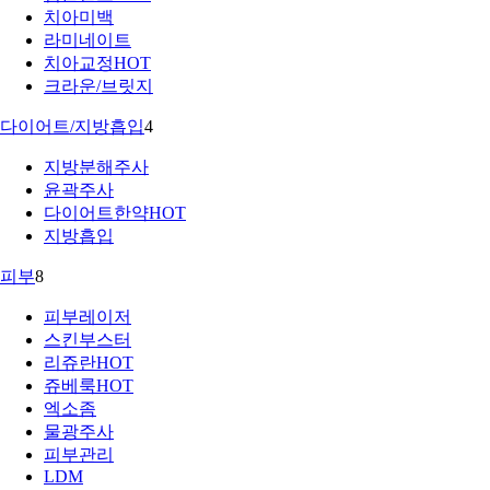
치아미백
라미네이트
치아교정
HOT
크라운/브릿지
다이어트/지방흡입
4
지방분해주사
윤곽주사
다이어트한약
HOT
지방흡입
피부
8
피부레이저
스킨부스터
리쥬란
HOT
쥬베룩
HOT
엑소좀
물광주사
피부관리
LDM