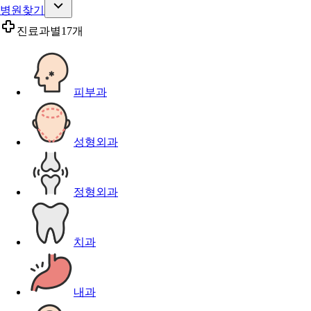
병원찾기
진료과별
17개
피부과
성형외과
정형외과
치과
내과