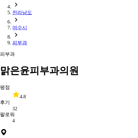
전라남도
여수시
피부과
피부과
맑은윤피부과의원
평점
4.8
후기
32
팔로워
4