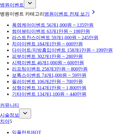
병원이벤트
병원이벤트 카테고리
병원이벤트
전체 보기
폭염케어
이벤트 56개
1,000원 ~ 135만원
썸머뷰티
이벤트 63개
1만원 ~ 198만원
라스트찬스
이벤트 59개
1,000원 ~ 245만원
치아
이벤트 184개
1만원 ~ 600만원
다이어트/지방흡입
이벤트 158개
1만원 ~ 199만원
피부
이벤트 302개
1만원 ~ 280만원
시력
이벤트 46개
1,000원 ~ 600만원
리프팅
이벤트 258개
3만원 ~ 800만원
보톡스
이벤트 74개
1,000원 ~ 59만원
필러
이벤트 106개
2만원 ~ 700만원
성형
이벤트 314개
1만원 ~ 1,800만원
기타
이벤트 134개
1,100원 ~ 440만원
커뮤니티
시술정보
치아
5
임플란트
HOT