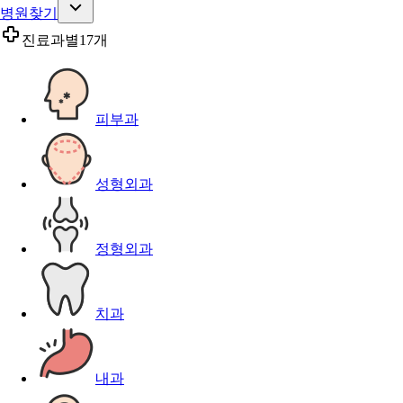
병원찾기
진료과별
17개
피부과
성형외과
정형외과
치과
내과