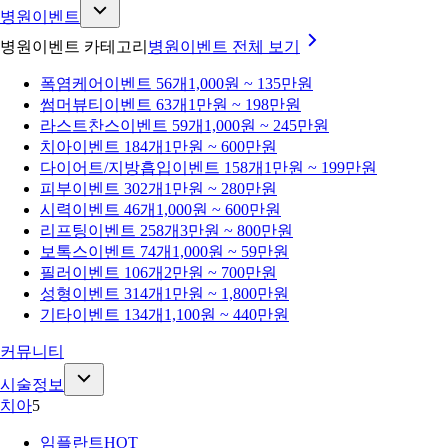
병원이벤트
병원이벤트 카테고리
병원이벤트
전체 보기
폭염케어
이벤트 56개
1,000원 ~ 135만원
썸머뷰티
이벤트 63개
1만원 ~ 198만원
라스트찬스
이벤트 59개
1,000원 ~ 245만원
치아
이벤트 184개
1만원 ~ 600만원
다이어트/지방흡입
이벤트 158개
1만원 ~ 199만원
피부
이벤트 302개
1만원 ~ 280만원
시력
이벤트 46개
1,000원 ~ 600만원
리프팅
이벤트 258개
3만원 ~ 800만원
보톡스
이벤트 74개
1,000원 ~ 59만원
필러
이벤트 106개
2만원 ~ 700만원
성형
이벤트 314개
1만원 ~ 1,800만원
기타
이벤트 134개
1,100원 ~ 440만원
커뮤니티
시술정보
치아
5
임플란트
HOT