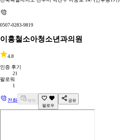
0507-0283-9819
이홍철소아청소년과의원
4.8
인증 후기
21
팔로워
1
전화
예약
공유
팔로우