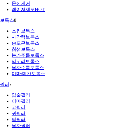
문신제거
레이저제모
HOT
보톡스
8
스킨보톡스
사각턱보톡스
승모근보톡스
침샘보톡스
눈가주름보톡스
입꼬리보톡스
팔자주름보톡스
이마/미간보톡스
필러
7
입술필러
이마필러
코필러
귀필러
턱필러
팔자필러