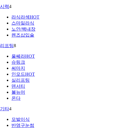
시력
4
라식라섹
HOT
스마일라식
노안/백내장
렌즈삽입술
리프팅
8
울쎄라
HOT
슈링크
써마지
인모드
HOT
실리프팅
덴서티
볼뉴머
온다
기타
4
모발이식
반영구눈썹