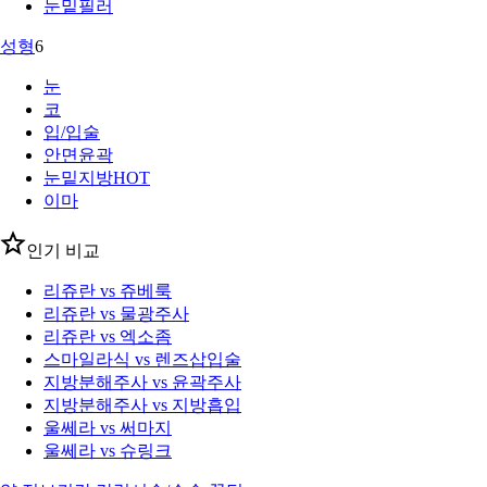
눈밑필러
성형
6
눈
코
입/입술
안면윤곽
눈밑지방
HOT
이마
인기 비교
리쥬란 vs 쥬베룩
리쥬란 vs 물광주사
리쥬란 vs 엑소좀
스마일라식 vs 렌즈삽입술
지방분해주사 vs 윤곽주사
지방분해주사 vs 지방흡입
울쎄라 vs 써마지
울쎄라 vs 슈링크