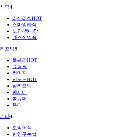
시력
4
라식라섹
HOT
스마일라식
노안/백내장
렌즈삽입술
리프팅
8
울쎄라
HOT
슈링크
써마지
인모드
HOT
실리프팅
덴서티
볼뉴머
온다
기타
4
모발이식
반영구눈썹