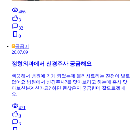
466
3
32
0
곰곰미
26.07.09
정형외과에서 신경주사 궁금해요
삐끗해서 병원에 가게 되었는데 물리치료라는 진전이 별로
없어요 병원에서 신경주사?를 맞아보라고 하는데 혹시 맞
아보신분계신가요? 하면 괜찮은지 궁금한데 잘모르겠네
요.
471
0
3