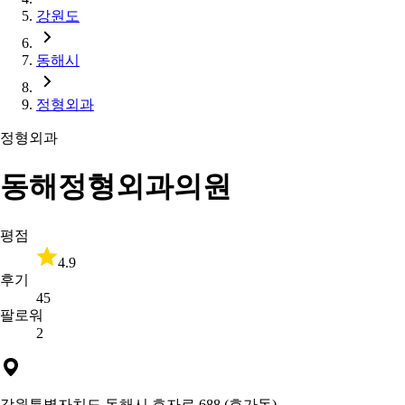
강원도
동해시
정형외과
정형외과
동해정형외과의원
평점
4.9
후기
45
팔로워
2
강원특별자치도 동해시 효자로 688 (효가동)