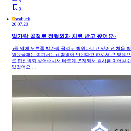
5
0
seabuck
26.07.20
발가락 골절로 정형외과 치료 받고 왔어요~
5월 말에 오른쪽 발가락 골절로 병원다니고 있어요 처음 병
원왔을때는 여기서는 ct 촬영이 안된다고 하셔서 큰 병원으
로 협진의뢰 넣어주셔서 빠르게 연계되서 검사를 이어갈수
있었어요 …