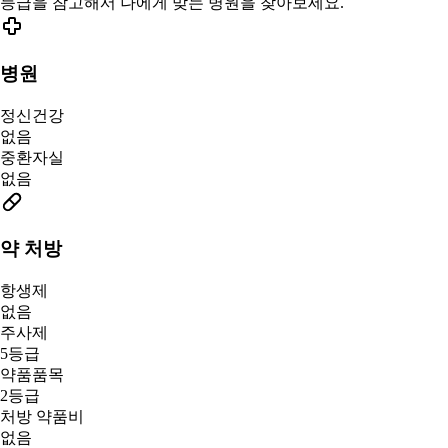
등급을 참고해서 나에게 맞는 병원을 찾아보세요.
병원
정신건강
없음
중환자실
없음
약 처방
항생제
없음
주사제
5등급
약품품목
2등급
처방 약품비
없음