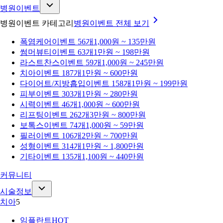
병원이벤트
병원이벤트 카테고리
병원이벤트
전체 보기
폭염케어
이벤트 56개
1,000원 ~ 135만원
썸머뷰티
이벤트 63개
1만원 ~ 198만원
라스트찬스
이벤트 59개
1,000원 ~ 245만원
치아
이벤트 187개
1만원 ~ 600만원
다이어트/지방흡입
이벤트 158개
1만원 ~ 199만원
피부
이벤트 303개
1만원 ~ 280만원
시력
이벤트 46개
1,000원 ~ 600만원
리프팅
이벤트 262개
3만원 ~ 800만원
보톡스
이벤트 74개
1,000원 ~ 59만원
필러
이벤트 106개
2만원 ~ 700만원
성형
이벤트 314개
1만원 ~ 1,800만원
기타
이벤트 135개
1,100원 ~ 440만원
커뮤니티
시술정보
치아
5
임플란트
HOT