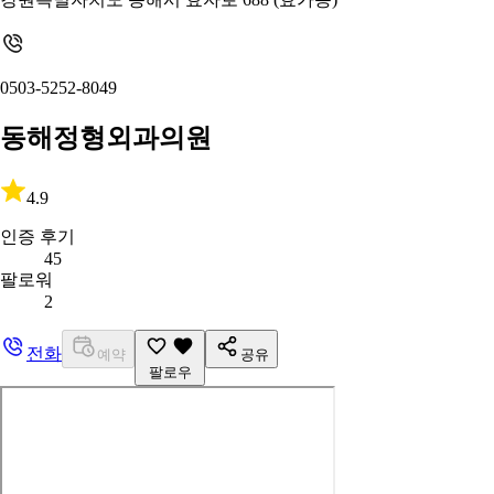
0503-5252-8049
동해정형외과의원
4.9
인증 후기
45
팔로워
2
전화
예약
공유
팔로우