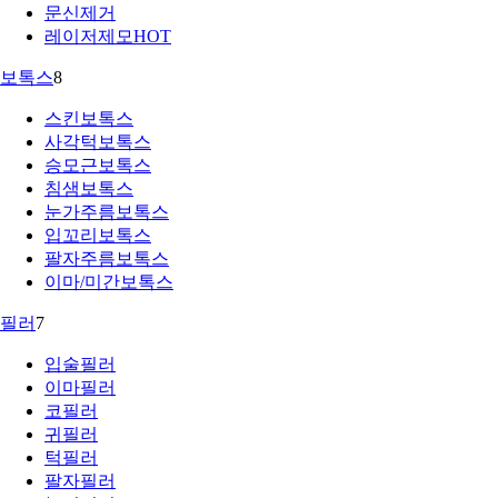
문신제거
레이저제모
HOT
보톡스
8
스킨보톡스
사각턱보톡스
승모근보톡스
침샘보톡스
눈가주름보톡스
입꼬리보톡스
팔자주름보톡스
이마/미간보톡스
필러
7
입술필러
이마필러
코필러
귀필러
턱필러
팔자필러