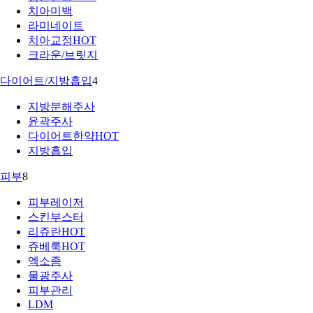
치아미백
라미네이트
치아교정
HOT
크라운/브릿지
다이어트/지방흡입
4
지방분해주사
윤곽주사
다이어트한약
HOT
지방흡입
피부
8
피부레이저
스킨부스터
리쥬란
HOT
쥬베룩
HOT
엑소좀
물광주사
피부관리
LDM