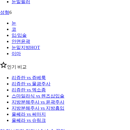
눈밑필러
성형
6
눈
코
입/입술
안면윤곽
눈밑지방
HOT
이마
인기 비교
리쥬란 vs 쥬베룩
리쥬란 vs 물광주사
리쥬란 vs 엑소좀
스마일라식 vs 렌즈삽입술
지방분해주사 vs 윤곽주사
지방분해주사 vs 지방흡입
울쎄라 vs 써마지
울쎄라 vs 슈링크