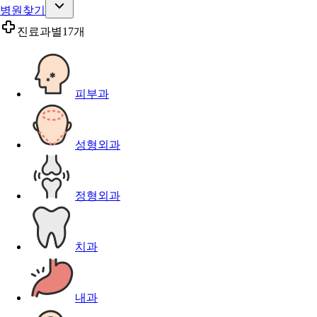
병원찾기
진료과별
17개
피부과
성형외과
정형외과
치과
내과