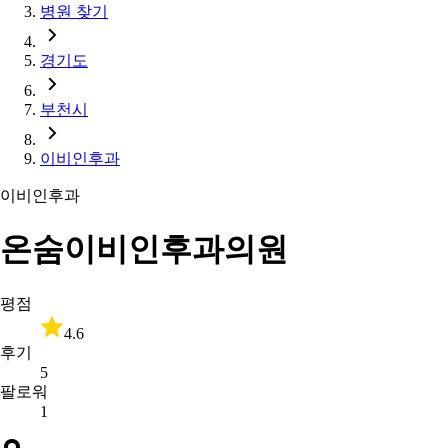
병원 찾기
경기도
부천시
이비인후과
이비인후과
온숨이비인후과의원
평점
4.6
후기
5
팔로워
1