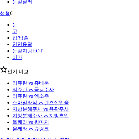
눈밑필러
성형
6
눈
코
입/입술
안면윤곽
눈밑지방
HOT
이마
인기 비교
리쥬란 vs 쥬베룩
리쥬란 vs 물광주사
리쥬란 vs 엑소좀
스마일라식 vs 렌즈삽입술
지방분해주사 vs 윤곽주사
지방분해주사 vs 지방흡입
울쎄라 vs 써마지
울쎄라 vs 슈링크