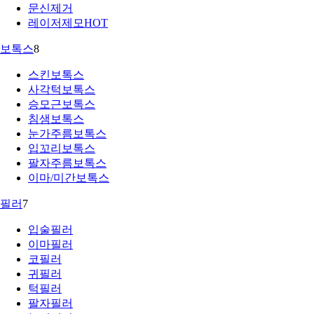
문신제거
레이저제모
HOT
보톡스
8
스킨보톡스
사각턱보톡스
승모근보톡스
침샘보톡스
눈가주름보톡스
입꼬리보톡스
팔자주름보톡스
이마/미간보톡스
필러
7
입술필러
이마필러
코필러
귀필러
턱필러
팔자필러