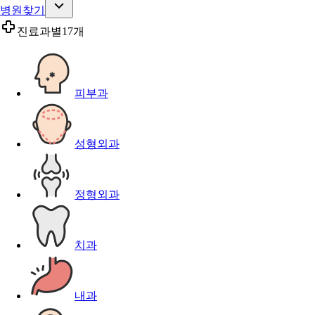
병원찾기
진료과별
17개
피부과
성형외과
정형외과
치과
내과