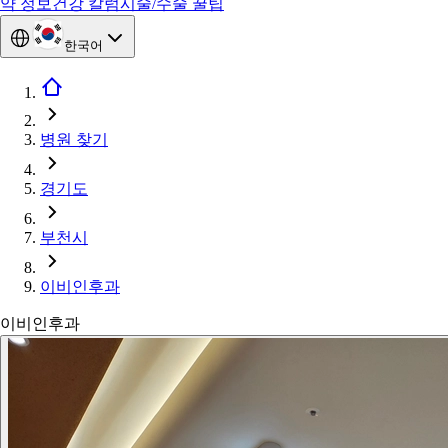
약 정보
건강 칼럼
시술/수술 꿀팁
한국어
병원 찾기
경기도
부천시
이비인후과
이비인후과