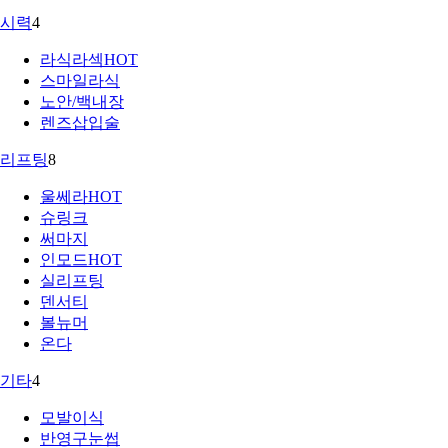
시력
4
라식라섹
HOT
스마일라식
노안/백내장
렌즈삽입술
리프팅
8
울쎄라
HOT
슈링크
써마지
인모드
HOT
실리프팅
덴서티
볼뉴머
온다
기타
4
모발이식
반영구눈썹