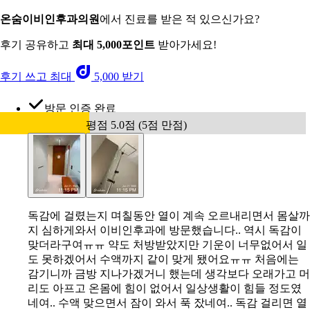
온숨이비인후과의원
에서 진료를 받은 적 있으신가요?
후기 공유하고
최대 5,000포인트
받아가세요!
후기 쓰고 최대
5,000 받기
방문 인증 완료
평점 5.0점 (5점 만점)
독감에 걸렸는지 며칠동안 열이 계속 오르내리면서 몸살까
지 심하게와서 이비인후과에 방문했습니다.. 역시 독감이
맞더라구여ㅠㅠ 약도 처방받았지만 기운이 너무없어서 일
도 못하겠어서 수액까지 같이 맞게 됐어요ㅠㅠ 처음에는
감기니까 금방 지나가겠거니 했는데 생각보다 오래가고 머
리도 아프고 온몸에 힘이 없어서 일상생활이 힘들 정도였
네여.. 수액 맞으면서 잠이 와서 푹 잤네여.. 독감 걸리면 열