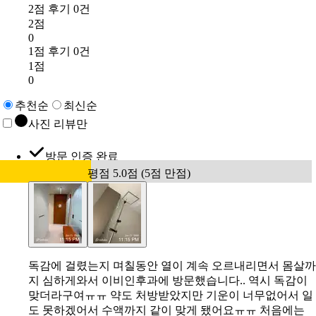
2점 후기 0건
2점
0
1점 후기 0건
1점
0
추천순
최신순
사진 리뷰만
방문 인증 완료
평점 5.0점 (5점 만점)
독감에 걸렸는지 며칠동안 열이 계속 오르내리면서 몸살까
지 심하게와서 이비인후과에 방문했습니다.. 역시 독감이
맞더라구여ㅠㅠ 약도 처방받았지만 기운이 너무없어서 일
도 못하겠어서 수액까지 같이 맞게 됐어요ㅠㅠ 처음에는