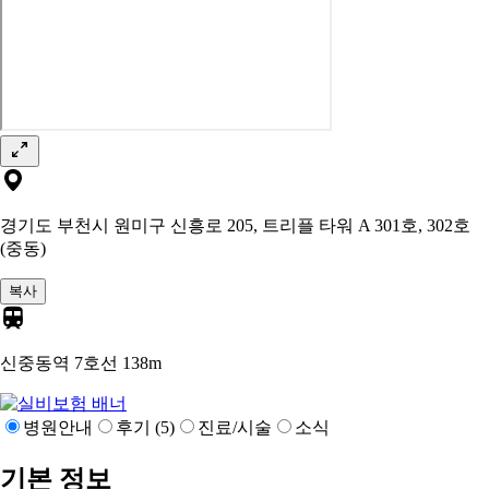
경기도 부천시 원미구 신흥로 205, 트리플 타워 A 301호, 302호
(중동)
복사
신중동역 7호선
138m
병원안내
후기 (5)
진료/시술
소식
기본 정보