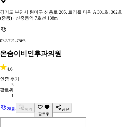
경기도 부천시 원미구 신흥로 205, 트리플 타워 A 301호, 302호
(중동)
· 신중동역 7호선 138m
032-721-7565
온숨이비인후과의원
4.6
인증 후기
5
팔로워
1
전화
예약
공유
팔로우