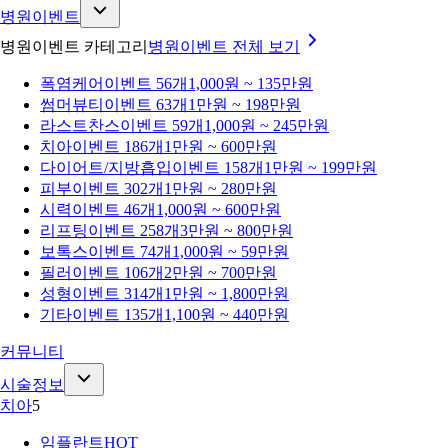
병원이벤트
병원이벤트 카테고리
병원이벤트
전체 보기
폭염케어
이벤트 56개
1,000원 ~ 135만원
썸머뷰티
이벤트 63개
1만원 ~ 198만원
라스트찬스
이벤트 59개
1,000원 ~ 245만원
치아
이벤트 186개
1만원 ~ 600만원
다이어트/지방흡입
이벤트 158개
1만원 ~ 199만원
피부
이벤트 302개
1만원 ~ 280만원
시력
이벤트 46개
1,000원 ~ 600만원
리프팅
이벤트 258개
3만원 ~ 800만원
보톡스
이벤트 74개
1,000원 ~ 59만원
필러
이벤트 106개
2만원 ~ 700만원
성형
이벤트 314개
1만원 ~ 1,800만원
기타
이벤트 135개
1,100원 ~ 440만원
커뮤니티
시술정보
치아
5
임플란트
HOT