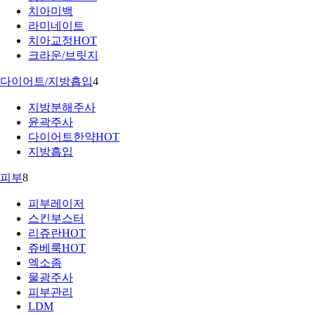
치아미백
라미네이트
치아교정
HOT
크라운/브릿지
다이어트/지방흡입
4
지방분해주사
윤곽주사
다이어트한약
HOT
지방흡입
피부
8
피부레이저
스킨부스터
리쥬란
HOT
쥬베룩
HOT
엑소좀
물광주사
피부관리
LDM