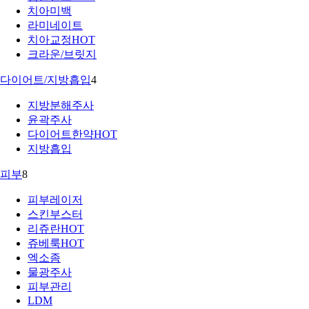
치아미백
라미네이트
치아교정
HOT
크라운/브릿지
다이어트/지방흡입
4
지방분해주사
윤곽주사
다이어트한약
HOT
지방흡입
피부
8
피부레이저
스킨부스터
리쥬란
HOT
쥬베룩
HOT
엑소좀
물광주사
피부관리
LDM