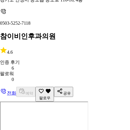
0503-5252-7118
참이비인후과의원
4.6
인증 후기
6
팔로워
0
전화
예약
공유
팔로우