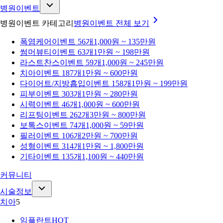
병원이벤트
병원이벤트 카테고리
병원이벤트
전체 보기
폭염케어
이벤트 56개
1,000원 ~ 135만원
썸머뷰티
이벤트 63개
1만원 ~ 198만원
라스트찬스
이벤트 59개
1,000원 ~ 245만원
치아
이벤트 187개
1만원 ~ 600만원
다이어트/지방흡입
이벤트 158개
1만원 ~ 199만원
피부
이벤트 303개
1만원 ~ 280만원
시력
이벤트 46개
1,000원 ~ 600만원
리프팅
이벤트 262개
3만원 ~ 800만원
보톡스
이벤트 74개
1,000원 ~ 59만원
필러
이벤트 106개
2만원 ~ 700만원
성형
이벤트 314개
1만원 ~ 1,800만원
기타
이벤트 135개
1,100원 ~ 440만원
커뮤니티
시술정보
치아
5
임플란트
HOT