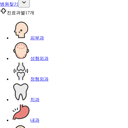
병원찾기
진료과별
17개
피부과
성형외과
정형외과
치과
내과