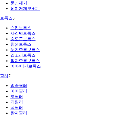
문신제거
레이저제모
HOT
보톡스
8
스킨보톡스
사각턱보톡스
승모근보톡스
침샘보톡스
눈가주름보톡스
입꼬리보톡스
팔자주름보톡스
이마/미간보톡스
필러
7
입술필러
이마필러
코필러
귀필러
턱필러
팔자필러