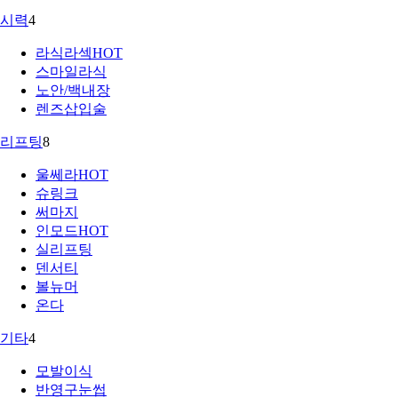
시력
4
라식라섹
HOT
스마일라식
노안/백내장
렌즈삽입술
리프팅
8
울쎄라
HOT
슈링크
써마지
인모드
HOT
실리프팅
덴서티
볼뉴머
온다
기타
4
모발이식
반영구눈썹