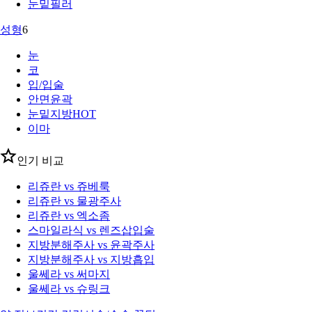
눈밑필러
성형
6
눈
코
입/입술
안면윤곽
눈밑지방
HOT
이마
인기 비교
리쥬란 vs 쥬베룩
리쥬란 vs 물광주사
리쥬란 vs 엑소좀
스마일라식 vs 렌즈삽입술
지방분해주사 vs 윤곽주사
지방분해주사 vs 지방흡입
울쎄라 vs 써마지
울쎄라 vs 슈링크