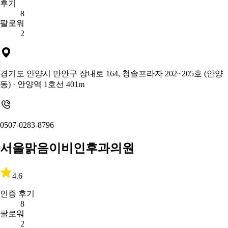
후기
8
팔로워
2
경기도 안양시 만안구 장내로 164, 청솔프라자 202~205호 (안양
동)
· 안양역 1호선 401m
0507-0283-8796
서울맑음이비인후과의원
4.6
인증 후기
8
팔로워
2