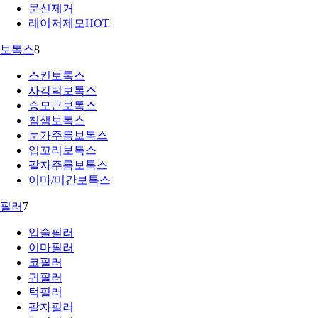
문신제거
레이저제모
HOT
보톡스
8
스킨보톡스
사각턱보톡스
승모근보톡스
침샘보톡스
눈가주름보톡스
입꼬리보톡스
팔자주름보톡스
이마/미간보톡스
필러
7
입술필러
이마필러
코필러
귀필러
턱필러
팔자필러