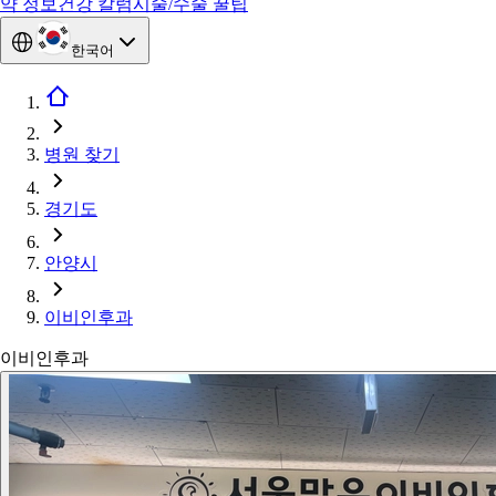
약 정보
건강 칼럼
시술/수술 꿀팁
한국어
병원 찾기
경기도
안양시
이비인후과
이비인후과