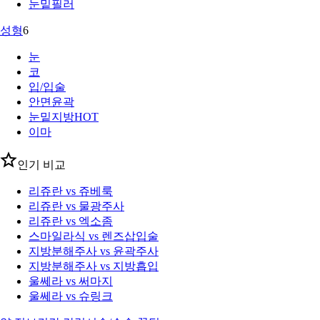
눈밑필러
성형
6
눈
코
입/입술
안면윤곽
눈밑지방
HOT
이마
인기 비교
리쥬란 vs 쥬베룩
리쥬란 vs 물광주사
리쥬란 vs 엑소좀
스마일라식 vs 렌즈삽입술
지방분해주사 vs 윤곽주사
지방분해주사 vs 지방흡입
울쎄라 vs 써마지
울쎄라 vs 슈링크