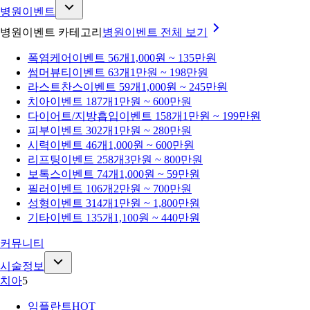
병원이벤트
병원이벤트 카테고리
병원이벤트
전체 보기
폭염케어
이벤트 56개
1,000원 ~ 135만원
썸머뷰티
이벤트 63개
1만원 ~ 198만원
라스트찬스
이벤트 59개
1,000원 ~ 245만원
치아
이벤트 187개
1만원 ~ 600만원
다이어트/지방흡입
이벤트 158개
1만원 ~ 199만원
피부
이벤트 302개
1만원 ~ 280만원
시력
이벤트 46개
1,000원 ~ 600만원
리프팅
이벤트 258개
3만원 ~ 800만원
보톡스
이벤트 74개
1,000원 ~ 59만원
필러
이벤트 106개
2만원 ~ 700만원
성형
이벤트 314개
1만원 ~ 1,800만원
기타
이벤트 135개
1,100원 ~ 440만원
커뮤니티
시술정보
치아
5
임플란트
HOT