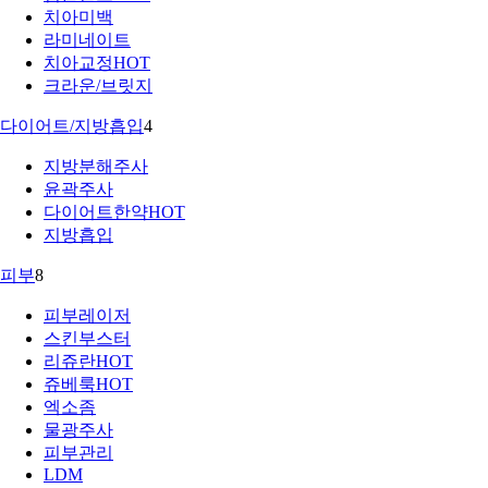
치아미백
라미네이트
치아교정
HOT
크라운/브릿지
다이어트/지방흡입
4
지방분해주사
윤곽주사
다이어트한약
HOT
지방흡입
피부
8
피부레이저
스킨부스터
리쥬란
HOT
쥬베룩
HOT
엑소좀
물광주사
피부관리
LDM