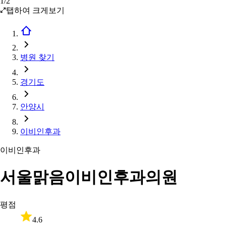
1
/
2
탭하여 크게보기
병원 찾기
경기도
안양시
이비인후과
이비인후과
서울맑음이비인후과의원
평점
4.6