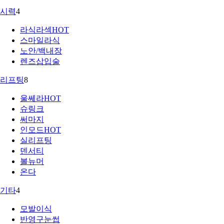
시력
4
라식라섹
HOT
스마일라식
노안/백내장
렌즈삽입술
리프팅
8
울쎄라
HOT
슈링크
써마지
인모드
HOT
실리프팅
덴서티
볼뉴머
온다
기타
4
모발이식
반영구눈썹