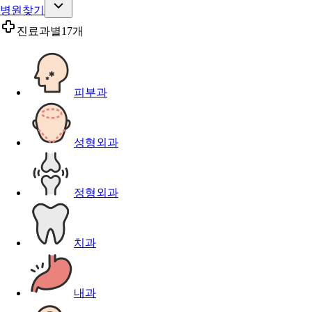
병원찾기
진료과별
17개
피부과
성형외과
정형외과
치과
내과