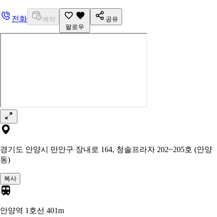
전화
예약
공유
팔로우
경기도 안양시 만안구 장내로 164, 청솔프라자 202~205호 (안양
동)
복사
안양역 1호선
401m