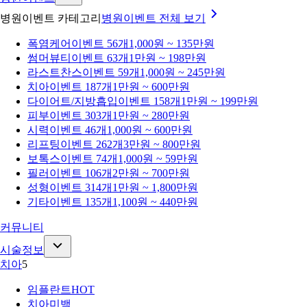
병원이벤트 카테고리
병원이벤트
전체 보기
폭염케어
이벤트 56개
1,000원 ~ 135만원
썸머뷰티
이벤트 63개
1만원 ~ 198만원
라스트찬스
이벤트 59개
1,000원 ~ 245만원
치아
이벤트 187개
1만원 ~ 600만원
다이어트/지방흡입
이벤트 158개
1만원 ~ 199만원
피부
이벤트 303개
1만원 ~ 280만원
시력
이벤트 46개
1,000원 ~ 600만원
리프팅
이벤트 262개
3만원 ~ 800만원
보톡스
이벤트 74개
1,000원 ~ 59만원
필러
이벤트 106개
2만원 ~ 700만원
성형
이벤트 314개
1만원 ~ 1,800만원
기타
이벤트 135개
1,100원 ~ 440만원
커뮤니티
시술정보
치아
5
임플란트
HOT
치아미백