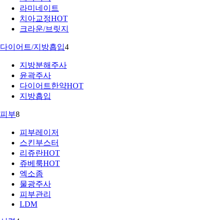
라미네이트
치아교정
HOT
크라운/브릿지
다이어트/지방흡입
4
지방분해주사
윤곽주사
다이어트한약
HOT
지방흡입
피부
8
피부레이저
스킨부스터
리쥬란
HOT
쥬베룩
HOT
엑소좀
물광주사
피부관리
LDM