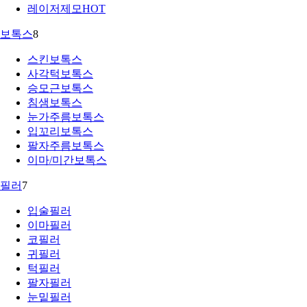
레이저제모
HOT
보톡스
8
스킨보톡스
사각턱보톡스
승모근보톡스
침샘보톡스
눈가주름보톡스
입꼬리보톡스
팔자주름보톡스
이마/미간보톡스
필러
7
입술필러
이마필러
코필러
귀필러
턱필러
팔자필러
눈밑필러