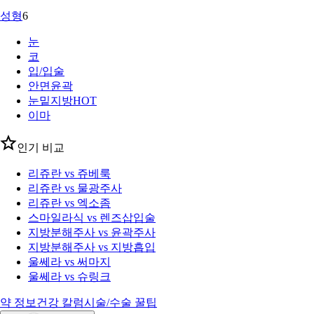
성형
6
눈
코
입/입술
안면윤곽
눈밑지방
HOT
이마
인기 비교
리쥬란 vs 쥬베룩
리쥬란 vs 물광주사
리쥬란 vs 엑소좀
스마일라식 vs 렌즈삽입술
지방분해주사 vs 윤곽주사
지방분해주사 vs 지방흡입
울쎄라 vs 써마지
울쎄라 vs 슈링크
약 정보
건강 칼럼
시술/수술 꿀팁