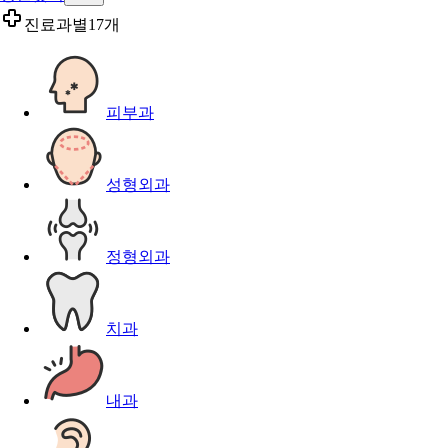
진료과별
17개
피부과
성형외과
정형외과
치과
내과