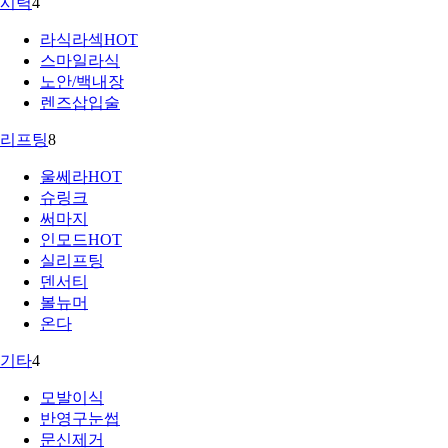
시력
4
라식라섹
HOT
스마일라식
노안/백내장
렌즈삽입술
리프팅
8
울쎄라
HOT
슈링크
써마지
인모드
HOT
실리프팅
덴서티
볼뉴머
온다
기타
4
모발이식
반영구눈썹
문신제거