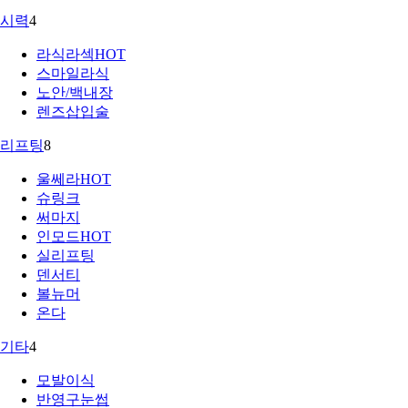
시력
4
라식라섹
HOT
스마일라식
노안/백내장
렌즈삽입술
리프팅
8
울쎄라
HOT
슈링크
써마지
인모드
HOT
실리프팅
덴서티
볼뉴머
온다
기타
4
모발이식
반영구눈썹