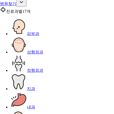
병원찾기
진료과별
17개
피부과
성형외과
정형외과
치과
내과