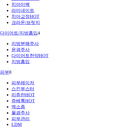
치아미백
라미네이트
치아교정
HOT
크라운/브릿지
다이어트/지방흡입
4
지방분해주사
윤곽주사
다이어트한약
HOT
지방흡입
피부
8
피부레이저
스킨부스터
리쥬란
HOT
쥬베룩
HOT
엑소좀
물광주사
피부관리
LDM