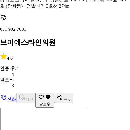
호 (장항동)
· 정발산역 3호선 274m
031-902-7031
브이에스라인의원
4.6
인증 후기
4
팔로워
3
전화
예약
공유
팔로우