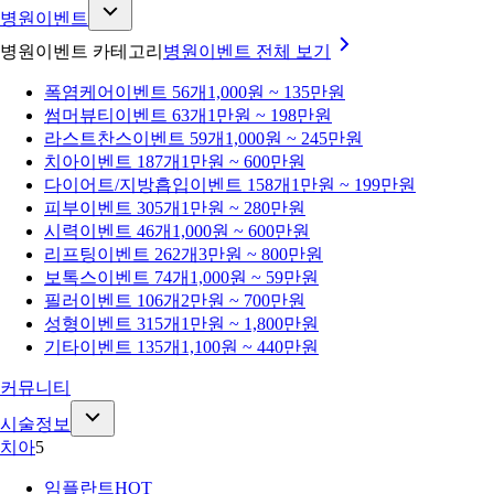
병원이벤트
병원이벤트 카테고리
병원이벤트
전체 보기
폭염케어
이벤트 56개
1,000원 ~ 135만원
썸머뷰티
이벤트 63개
1만원 ~ 198만원
라스트찬스
이벤트 59개
1,000원 ~ 245만원
치아
이벤트 187개
1만원 ~ 600만원
다이어트/지방흡입
이벤트 158개
1만원 ~ 199만원
피부
이벤트 305개
1만원 ~ 280만원
시력
이벤트 46개
1,000원 ~ 600만원
리프팅
이벤트 262개
3만원 ~ 800만원
보톡스
이벤트 74개
1,000원 ~ 59만원
필러
이벤트 106개
2만원 ~ 700만원
성형
이벤트 315개
1만원 ~ 1,800만원
기타
이벤트 135개
1,100원 ~ 440만원
커뮤니티
시술정보
치아
5
임플란트
HOT