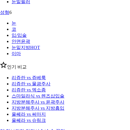
눈밑필러
성형
6
눈
코
입/입술
안면윤곽
눈밑지방
HOT
이마
인기 비교
리쥬란 vs 쥬베룩
리쥬란 vs 물광주사
리쥬란 vs 엑소좀
스마일라식 vs 렌즈삽입술
지방분해주사 vs 윤곽주사
지방분해주사 vs 지방흡입
울쎄라 vs 써마지
울쎄라 vs 슈링크