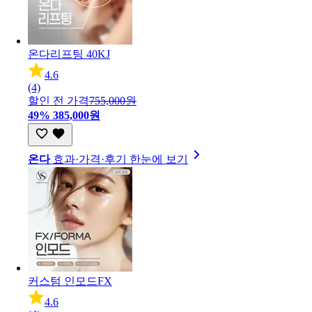
온다리프팅 40KJ
4.6
(4)
할인 전 가격
755,000원
49%
385,000원
온다
효과·가격·후기 한눈에 보기
커스텀 인모드FX
4.6