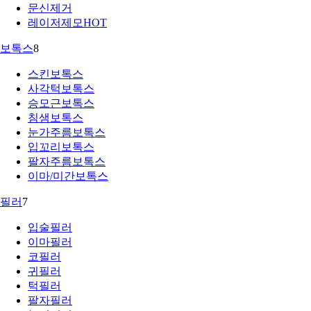
문신제거
레이저제모
HOT
보톡스
8
스킨보톡스
사각턱보톡스
승모근보톡스
침샘보톡스
눈가주름보톡스
입꼬리보톡스
팔자주름보톡스
이마/미간보톡스
필러
7
입술필러
이마필러
코필러
귀필러
턱필러
팔자필러