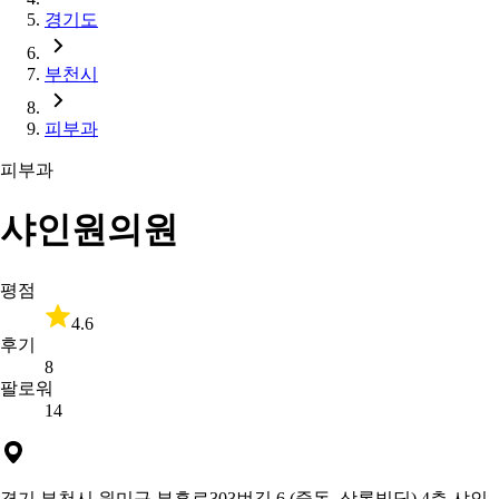
경기도
부천시
피부과
피부과
샤인원의원
평점
4.6
후기
8
팔로워
14
경기 부천시 원미구 부흥로303번길 6 (중동, 상록빌딩) 4층 샤인