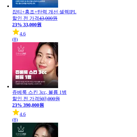
잡티+홍조+탄력 개선 셀렉IPL
할인 전 가격
43,000원
23%
33,000원
4.6
(8)
쥬베룩 스킨 3cc, 볼륨 1병
할인 전 가격
507,000원
23%
390,000원
4.6
(8)