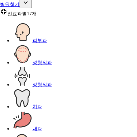
병원찾기
진료과별
17개
피부과
성형외과
정형외과
치과
내과