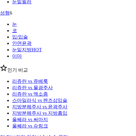
눈밑필러
성형
6
눈
코
입/입술
안면윤곽
눈밑지방
HOT
이마
인기 비교
리쥬란 vs 쥬베룩
리쥬란 vs 물광주사
리쥬란 vs 엑소좀
스마일라식 vs 렌즈삽입술
지방분해주사 vs 윤곽주사
지방분해주사 vs 지방흡입
울쎄라 vs 써마지
울쎄라 vs 슈링크