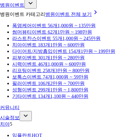
병원이벤트
병원이벤트 카테고리
병원이벤트
전체 보기
폭염케어
이벤트 56개
1,000원 ~ 135만원
썸머뷰티
이벤트 62개
1만원 ~ 198만원
라스트찬스
이벤트 55개
1,000원 ~ 245만원
치아
이벤트 183개
1만원 ~ 600만원
다이어트/지방흡입
이벤트 154개
1만원 ~ 199만원
피부
이벤트 301개
1만원 ~ 280만원
시력
이벤트 46개
1,000원 ~ 600만원
리프팅
이벤트 258개
3만원 ~ 800만원
보톡스
이벤트 74개
1,000원 ~ 59만원
필러
이벤트 106개
2만원 ~ 700만원
성형
이벤트 299개
1만원 ~ 1,800만원
기타
이벤트 134개
1,100원 ~ 440만원
커뮤니티
시술정보
치아
5
임플란트
HOT