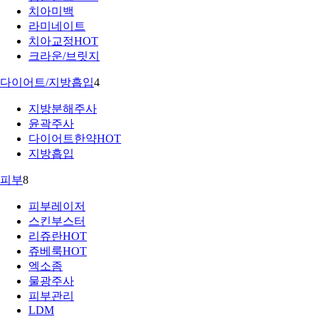
치아미백
라미네이트
치아교정
HOT
크라운/브릿지
다이어트/지방흡입
4
지방분해주사
윤곽주사
다이어트한약
HOT
지방흡입
피부
8
피부레이저
스킨부스터
리쥬란
HOT
쥬베룩
HOT
엑소좀
물광주사
피부관리
LDM