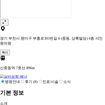
경기 부천시 원미구 부흥로303번길 6 (중동, 상록빌딩) 4층 샤인
원의원
복사
신중동역 7호선
896m
병원안내
후기 (8)
진료/시술
소식
기본 정보
소개