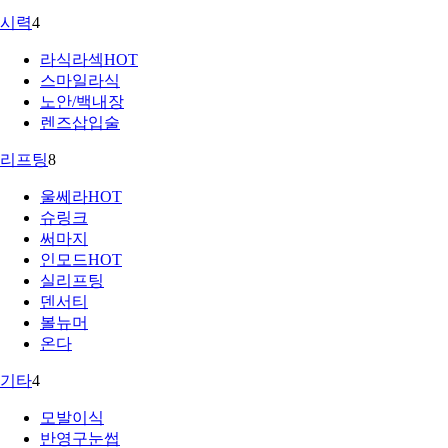
시력
4
라식라섹
HOT
스마일라식
노안/백내장
렌즈삽입술
리프팅
8
울쎄라
HOT
슈링크
써마지
인모드
HOT
실리프팅
덴서티
볼뉴머
온다
기타
4
모발이식
반영구눈썹