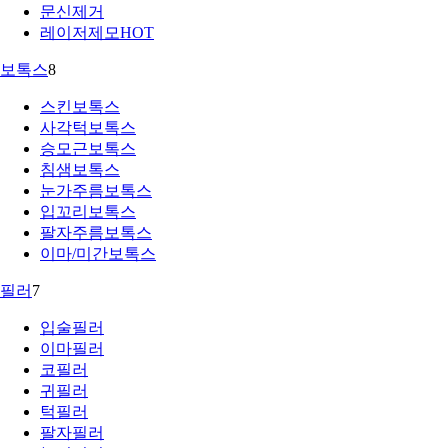
문신제거
레이저제모
HOT
보톡스
8
스킨보톡스
사각턱보톡스
승모근보톡스
침샘보톡스
눈가주름보톡스
입꼬리보톡스
팔자주름보톡스
이마/미간보톡스
필러
7
입술필러
이마필러
코필러
귀필러
턱필러
팔자필러