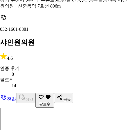
원의원
· 신중동역 7호선 896m
032-1661-8881
샤인원의원
4.6
인증 후기
8
팔로워
14
전화
예약
공유
팔로우