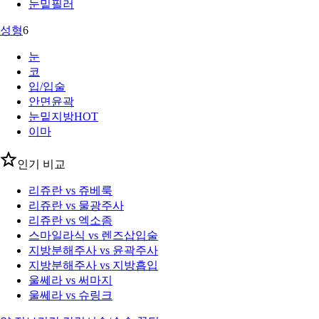
눈밑필러
성형
6
눈
코
입/입술
안면윤곽
눈밑지방
HOT
이마
인기 비교
리쥬란 vs 쥬베룩
리쥬란 vs 물광주사
리쥬란 vs 엑소좀
스마일라식 vs 렌즈삽입술
지방분해주사 vs 윤곽주사
지방분해주사 vs 지방흡입
울쎄라 vs 써마지
울쎄라 vs 슈링크