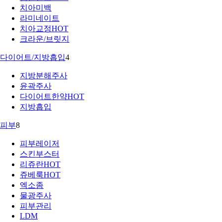
치아미백
라미네이트
치아교정
HOT
크라운/브릿지
다이어트/지방흡입
4
지방분해주사
윤곽주사
다이어트한약
HOT
지방흡입
피부
8
피부레이저
스킨부스터
리쥬란
HOT
쥬베룩
HOT
엑소좀
물광주사
피부관리
LDM