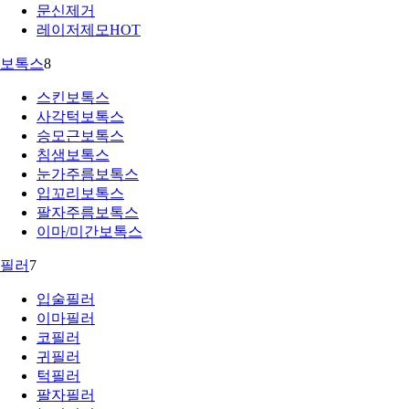
문신제거
레이저제모
HOT
보톡스
8
스킨보톡스
사각턱보톡스
승모근보톡스
침샘보톡스
눈가주름보톡스
입꼬리보톡스
팔자주름보톡스
이마/미간보톡스
필러
7
입술필러
이마필러
코필러
귀필러
턱필러
팔자필러