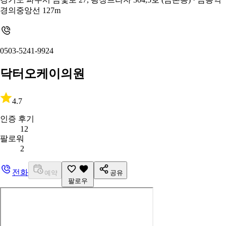
경의중앙선 127m
0503-5241-9924
닥터오케이의원
4.7
인증 후기
12
팔로워
2
전화
예약
공유
팔로우