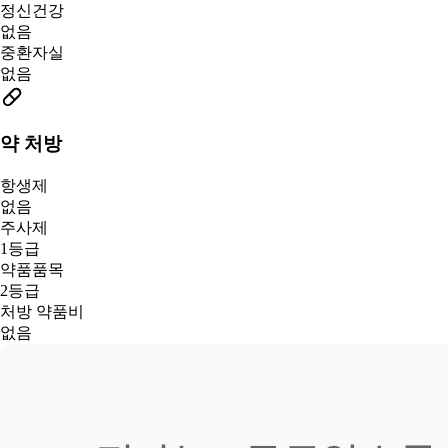
정신건강
없음
중환자실
없음
약 처방
항생제
없음
주사제
1등급
약품품목
2등급
처방 약품비
없음