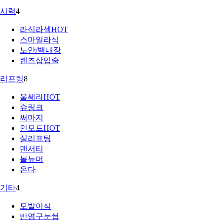
시력
4
라식라섹
HOT
스마일라식
노안/백내장
렌즈삽입술
리프팅
8
울쎄라
HOT
슈링크
써마지
인모드
HOT
실리프팅
덴서티
볼뉴머
온다
기타
4
모발이식
반영구눈썹