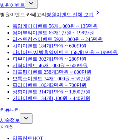
병원이벤트
병원이벤트 카테고리
병원이벤트
전체 보기
폭염케어
이벤트 56개
1,000원 ~ 135만원
썸머뷰티
이벤트 63개
1만원 ~ 198만원
라스트찬스
이벤트 59개
1,000원 ~ 245만원
치아
이벤트 184개
1만원 ~ 600만원
다이어트/지방흡입
이벤트 158개
1만원 ~ 199만원
피부
이벤트 302개
1만원 ~ 280만원
시력
이벤트 46개
1,000원 ~ 600만원
리프팅
이벤트 258개
3만원 ~ 800만원
보톡스
이벤트 74개
1,000원 ~ 59만원
필러
이벤트 106개
2만원 ~ 700만원
성형
이벤트 314개
1만원 ~ 1,800만원
기타
이벤트 134개
1,100원 ~ 440만원
커뮤니티
시술정보
치아
5
임플란트
HOT