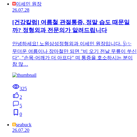
이세민 원장
26.07.28
[건강칼럼] 여름철 관절통증, 정말 습도 때문일
까? 정형외과 전문의가 알려드립니다
안녕하세요! 노원삼성정형외과 이세민 원장입니다. 🩺✨
무더운 여름이나 장마철만 되면 "비 오기 전날 무릎이 쑤신
다", "손목·어깨가 더 아프다" 며 통증을 호소하시는 분이
참 많…
325
2
5
0
seabuck
26.07.20