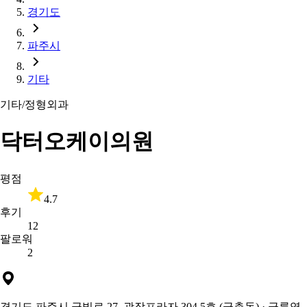
경기도
파주시
기타
기타/정형외과
닥터오케이의원
평점
4.7
후기
12
팔로워
2
경기도 파주시 금빛로 27, 광장프라자 304,5호 (금촌동)
· 금릉역