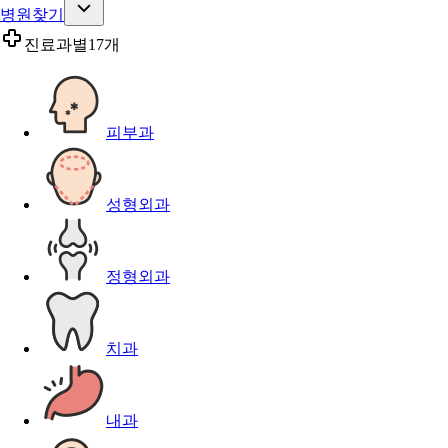
병원찾기
진료과별
17개
피부과
성형외과
정형외과
치과
내과