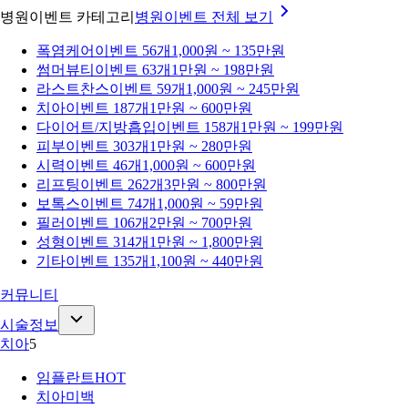
병원이벤트 카테고리
병원이벤트
전체 보기
폭염케어
이벤트 56개
1,000원 ~ 135만원
썸머뷰티
이벤트 63개
1만원 ~ 198만원
라스트찬스
이벤트 59개
1,000원 ~ 245만원
치아
이벤트 187개
1만원 ~ 600만원
다이어트/지방흡입
이벤트 158개
1만원 ~ 199만원
피부
이벤트 303개
1만원 ~ 280만원
시력
이벤트 46개
1,000원 ~ 600만원
리프팅
이벤트 262개
3만원 ~ 800만원
보톡스
이벤트 74개
1,000원 ~ 59만원
필러
이벤트 106개
2만원 ~ 700만원
성형
이벤트 314개
1만원 ~ 1,800만원
기타
이벤트 135개
1,100원 ~ 440만원
커뮤니티
시술정보
치아
5
임플란트
HOT
치아미백