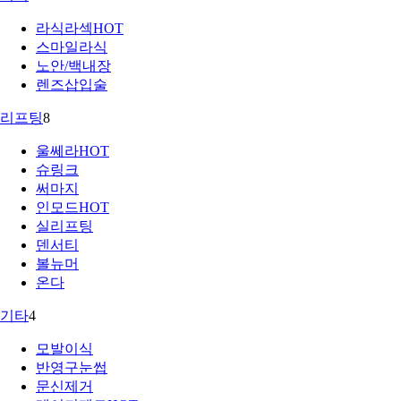
라식라섹
HOT
스마일라식
노안/백내장
렌즈삽입술
리프팅
8
울쎄라
HOT
슈링크
써마지
인모드
HOT
실리프팅
덴서티
볼뉴머
온다
기타
4
모발이식
반영구눈썹
문신제거