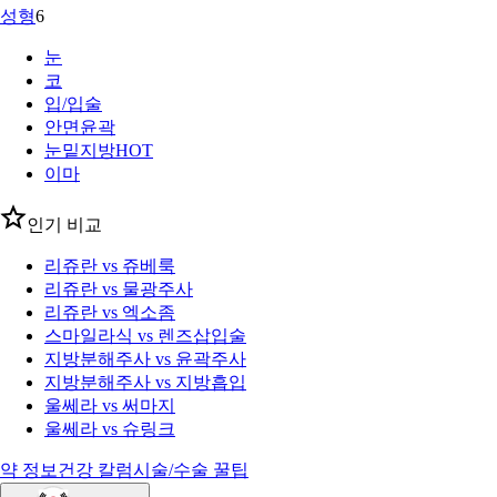
성형
6
눈
코
입/입술
안면윤곽
눈밑지방
HOT
이마
인기 비교
리쥬란 vs 쥬베룩
리쥬란 vs 물광주사
리쥬란 vs 엑소좀
스마일라식 vs 렌즈삽입술
지방분해주사 vs 윤곽주사
지방분해주사 vs 지방흡입
울쎄라 vs 써마지
울쎄라 vs 슈링크
약 정보
건강 칼럼
시술/수술 꿀팁