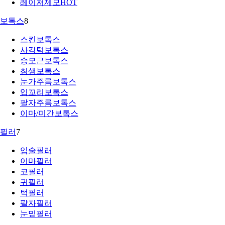
레이저제모
HOT
보톡스
8
스킨보톡스
사각턱보톡스
승모근보톡스
침샘보톡스
눈가주름보톡스
입꼬리보톡스
팔자주름보톡스
이마/미간보톡스
필러
7
입술필러
이마필러
코필러
귀필러
턱필러
팔자필러
눈밑필러