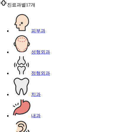
진료과별
17개
피부과
성형외과
정형외과
치과
내과