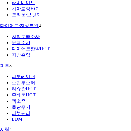
라미네이트
치아교정
HOT
크라운/브릿지
다이어트/지방흡입
4
지방분해주사
윤곽주사
다이어트한약
HOT
지방흡입
피부
8
피부레이저
스킨부스터
리쥬란
HOT
쥬베룩
HOT
엑소좀
물광주사
피부관리
LDM
시력
4