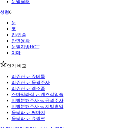
눈밑필러
성형
6
눈
코
입/입술
안면윤곽
눈밑지방
HOT
이마
인기 비교
리쥬란 vs 쥬베룩
리쥬란 vs 물광주사
리쥬란 vs 엑소좀
스마일라식 vs 렌즈삽입술
지방분해주사 vs 윤곽주사
지방분해주사 vs 지방흡입
울쎄라 vs 써마지
울쎄라 vs 슈링크