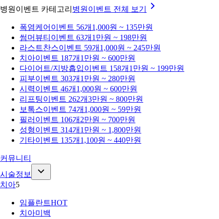
병원이벤트 카테고리
병원이벤트
전체 보기
폭염케어
이벤트 56개
1,000원 ~ 135만원
썸머뷰티
이벤트 63개
1만원 ~ 198만원
라스트찬스
이벤트 59개
1,000원 ~ 245만원
치아
이벤트 187개
1만원 ~ 600만원
다이어트/지방흡입
이벤트 158개
1만원 ~ 199만원
피부
이벤트 303개
1만원 ~ 280만원
시력
이벤트 46개
1,000원 ~ 600만원
리프팅
이벤트 262개
3만원 ~ 800만원
보톡스
이벤트 74개
1,000원 ~ 59만원
필러
이벤트 106개
2만원 ~ 700만원
성형
이벤트 314개
1만원 ~ 1,800만원
기타
이벤트 135개
1,100원 ~ 440만원
커뮤니티
시술정보
치아
5
임플란트
HOT
치아미백