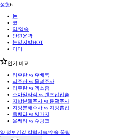
성형
6
눈
코
입/입술
안면윤곽
눈밑지방
HOT
이마
인기 비교
리쥬란 vs 쥬베룩
리쥬란 vs 물광주사
리쥬란 vs 엑소좀
스마일라식 vs 렌즈삽입술
지방분해주사 vs 윤곽주사
지방분해주사 vs 지방흡입
울쎄라 vs 써마지
울쎄라 vs 슈링크
약 정보
건강 칼럼
시술/수술 꿀팁