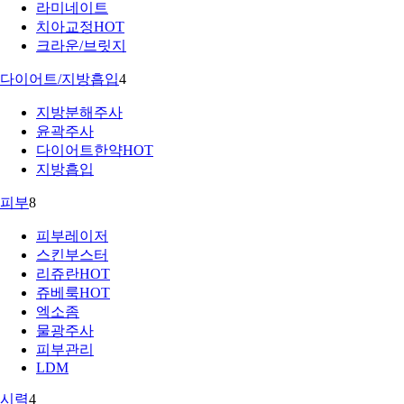
라미네이트
치아교정
HOT
크라운/브릿지
다이어트/지방흡입
4
지방분해주사
윤곽주사
다이어트한약
HOT
지방흡입
피부
8
피부레이저
스킨부스터
리쥬란
HOT
쥬베룩
HOT
엑소좀
물광주사
피부관리
LDM
시력
4