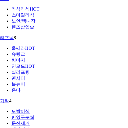
라식라섹
HOT
스마일라식
노안/백내장
렌즈삽입술
리프팅
8
울쎄라
HOT
슈링크
써마지
인모드
HOT
실리프팅
덴서티
볼뉴머
온다
기타
4
모발이식
반영구눈썹
문신제거