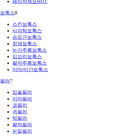
레이저제모
HOT
보톡스
8
스킨보톡스
사각턱보톡스
승모근보톡스
침샘보톡스
눈가주름보톡스
입꼬리보톡스
팔자주름보톡스
이마/미간보톡스
필러
7
입술필러
이마필러
코필러
귀필러
턱필러
팔자필러
눈밑필러