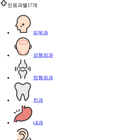
진료과별
17개
피부과
성형외과
정형외과
치과
내과