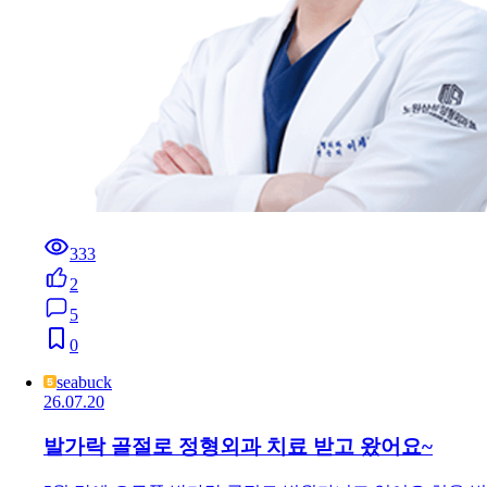
333
2
5
0
seabuck
26.07.20
발가락 골절로 정형외과 치료 받고 왔어요~