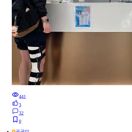
441
3
32
0
곰곰미