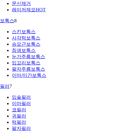
문신제거
레이저제모
HOT
보톡스
8
스킨보톡스
사각턱보톡스
승모근보톡스
침샘보톡스
눈가주름보톡스
입꼬리보톡스
팔자주름보톡스
이마/미간보톡스
필러
7
입술필러
이마필러
코필러
귀필러
턱필러
팔자필러