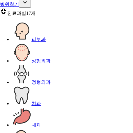
병원찾기
진료과별
17개
피부과
성형외과
정형외과
치과
내과