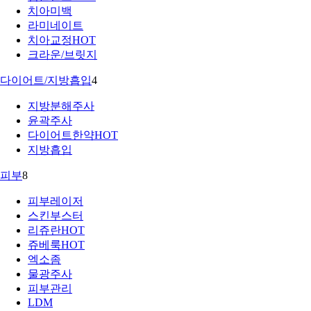
치아미백
라미네이트
치아교정
HOT
크라운/브릿지
다이어트/지방흡입
4
지방분해주사
윤곽주사
다이어트한약
HOT
지방흡입
피부
8
피부레이저
스킨부스터
리쥬란
HOT
쥬베룩
HOT
엑소좀
물광주사
피부관리
LDM