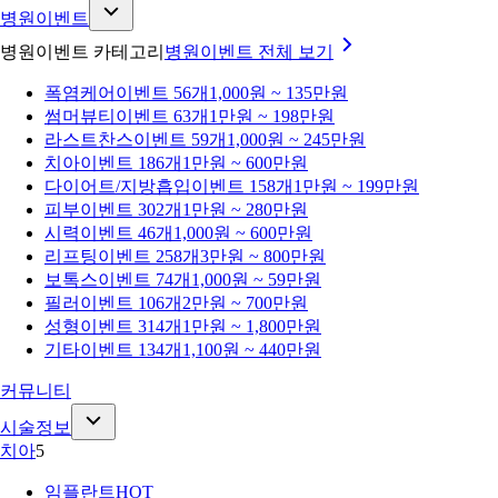
병원이벤트
병원이벤트 카테고리
병원이벤트
전체 보기
폭염케어
이벤트 56개
1,000원 ~ 135만원
썸머뷰티
이벤트 63개
1만원 ~ 198만원
라스트찬스
이벤트 59개
1,000원 ~ 245만원
치아
이벤트 186개
1만원 ~ 600만원
다이어트/지방흡입
이벤트 158개
1만원 ~ 199만원
피부
이벤트 302개
1만원 ~ 280만원
시력
이벤트 46개
1,000원 ~ 600만원
리프팅
이벤트 258개
3만원 ~ 800만원
보톡스
이벤트 74개
1,000원 ~ 59만원
필러
이벤트 106개
2만원 ~ 700만원
성형
이벤트 314개
1만원 ~ 1,800만원
기타
이벤트 134개
1,100원 ~ 440만원
커뮤니티
시술정보
치아
5
임플란트
HOT