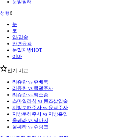
눈밑필러
성형
6
눈
코
입/입술
안면윤곽
눈밑지방
HOT
이마
인기 비교
리쥬란 vs 쥬베룩
리쥬란 vs 물광주사
리쥬란 vs 엑소좀
스마일라식 vs 렌즈삽입술
지방분해주사 vs 윤곽주사
지방분해주사 vs 지방흡입
울쎄라 vs 써마지
울쎄라 vs 슈링크