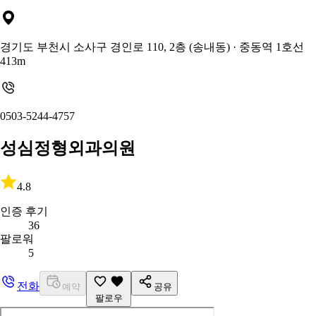
경기도 부천시 소사구 경인로 110, 2층 (송내동)
· 중동역 1호선
413m
0503-5244-4757
성심정형외과의원
4.8
인증 후기
36
팔로워
5
전화
예약
공유
팔로우