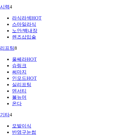
시력
4
라식라섹
HOT
스마일라식
노안/백내장
렌즈삽입술
리프팅
8
울쎄라
HOT
슈링크
써마지
인모드
HOT
실리프팅
덴서티
볼뉴머
온다
기타
4
모발이식
반영구눈썹