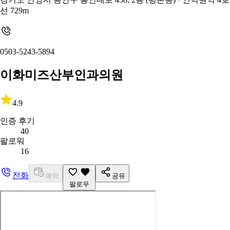
선 729m
0503-5243-5894
이화미즈산부인과의원
4.9
인증 후기
40
팔로워
16
전화
예약
공유
팔로우