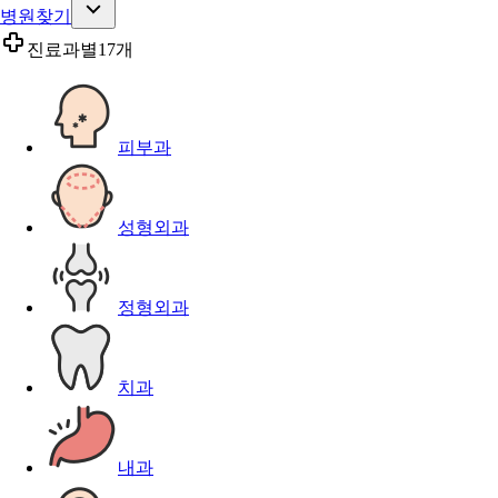
병원찾기
진료과별
17개
피부과
성형외과
정형외과
치과
내과