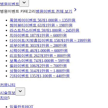
병원이벤트
병원이벤트 카테고리
병원이벤트
전체 보기
폭염케어
이벤트 56개
1,000원 ~ 135만원
썸머뷰티
이벤트 63개
1만원 ~ 198만원
라스트찬스
이벤트 59개
1,000원 ~ 245만원
치아
이벤트 187개
1만원 ~ 600만원
다이어트/지방흡입
이벤트 158개
1만원 ~ 199만원
피부
이벤트 303개
1만원 ~ 280만원
시력
이벤트 46개
1,000원 ~ 600만원
리프팅
이벤트 262개
3만원 ~ 800만원
보톡스
이벤트 74개
1,000원 ~ 59만원
필러
이벤트 106개
2만원 ~ 700만원
성형
이벤트 314개
1만원 ~ 1,800만원
기타
이벤트 135개
1,100원 ~ 440만원
커뮤니티
시술정보
치아
5
임플란트
HOT