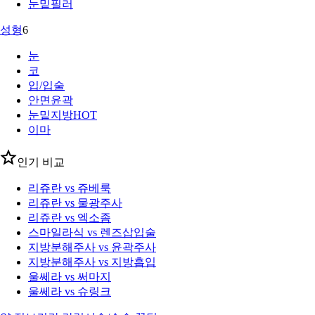
눈밑필러
성형
6
눈
코
입/입술
안면윤곽
눈밑지방
HOT
이마
인기 비교
리쥬란 vs 쥬베룩
리쥬란 vs 물광주사
리쥬란 vs 엑소좀
스마일라식 vs 렌즈삽입술
지방분해주사 vs 윤곽주사
지방분해주사 vs 지방흡입
울쎄라 vs 써마지
울쎄라 vs 슈링크