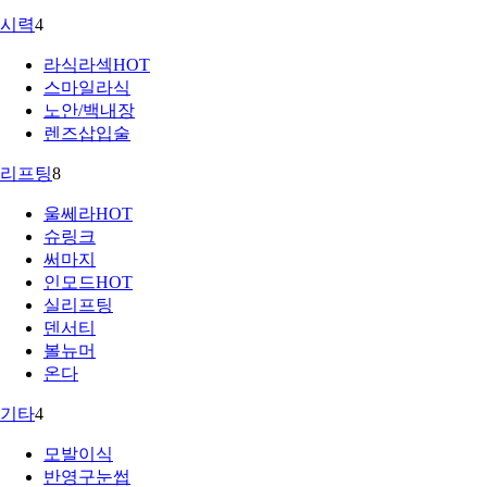
시력
4
라식라섹
HOT
스마일라식
노안/백내장
렌즈삽입술
리프팅
8
울쎄라
HOT
슈링크
써마지
인모드
HOT
실리프팅
덴서티
볼뉴머
온다
기타
4
모발이식
반영구눈썹