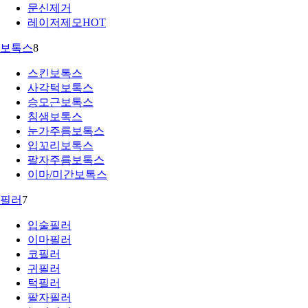
문신제거
레이저제모
HOT
보톡스
8
스킨보톡스
사각턱보톡스
승모근보톡스
침샘보톡스
눈가주름보톡스
입꼬리보톡스
팔자주름보톡스
이마/미간보톡스
필러
7
입술필러
이마필러
코필러
귀필러
턱필러
팔자필러