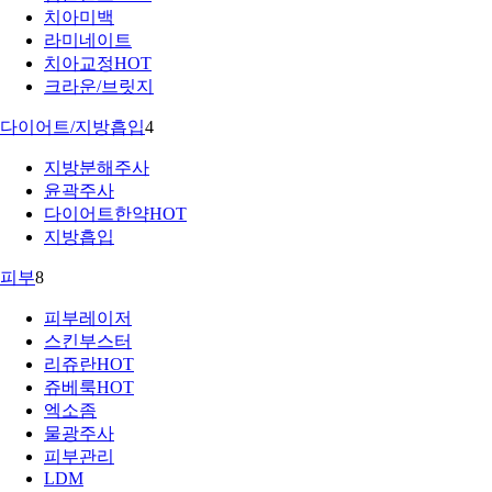
치아미백
라미네이트
치아교정
HOT
크라운/브릿지
다이어트/지방흡입
4
지방분해주사
윤곽주사
다이어트한약
HOT
지방흡입
피부
8
피부레이저
스킨부스터
리쥬란
HOT
쥬베룩
HOT
엑소좀
물광주사
피부관리
LDM