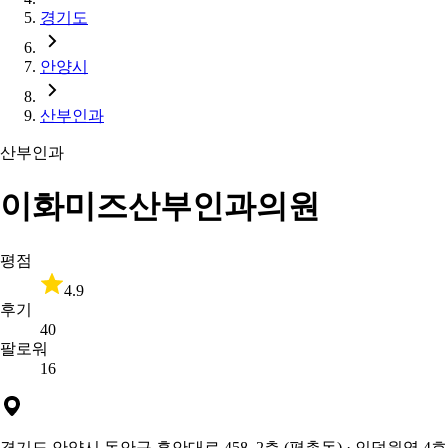
경기도
안양시
산부인과
산부인과
이화미즈산부인과의원
평점
4.9
후기
40
팔로워
16
경기도 안양시 동안구 흥안대로 458, 2층 (평촌동)
· 인덕원역 4호