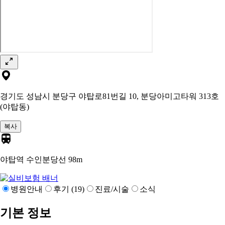
경기도 성남시 분당구 야탑로81번길 10, 분당아미고타워 313호
(야탑동)
복사
야탑역 수인분당선
98m
병원안내
후기 (19)
진료/시술
소식
기본 정보