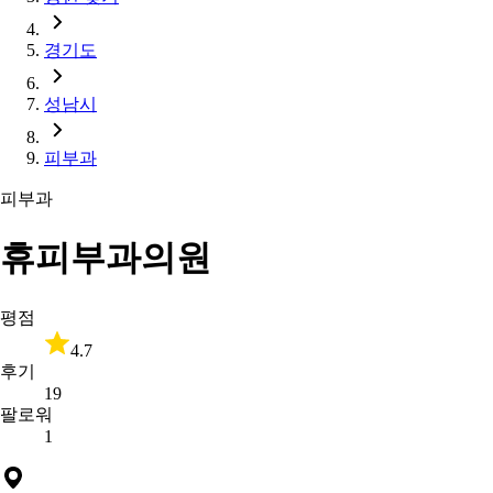
경기도
성남시
피부과
피부과
휴피부과의원
평점
4.7
후기
19
팔로워
1