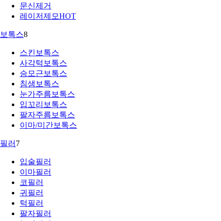
문신제거
레이저제모
HOT
보톡스
8
스킨보톡스
사각턱보톡스
승모근보톡스
침샘보톡스
눈가주름보톡스
입꼬리보톡스
팔자주름보톡스
이마/미간보톡스
필러
7
입술필러
이마필러
코필러
귀필러
턱필러
팔자필러