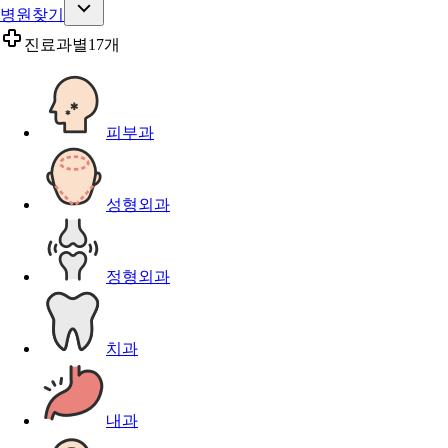
병원찾기
진료과별
17개
피부과
성형외과
정형외과
치과
내과