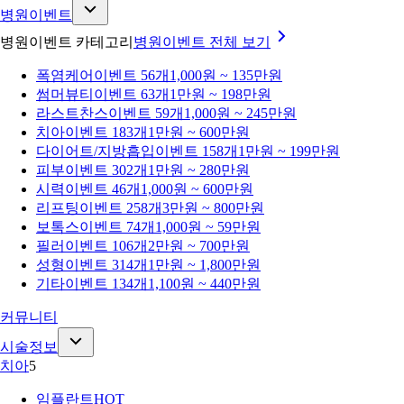
병원이벤트
병원이벤트 카테고리
병원이벤트
전체 보기
폭염케어
이벤트 56개
1,000원 ~ 135만원
썸머뷰티
이벤트 63개
1만원 ~ 198만원
라스트찬스
이벤트 59개
1,000원 ~ 245만원
치아
이벤트 183개
1만원 ~ 600만원
다이어트/지방흡입
이벤트 158개
1만원 ~ 199만원
피부
이벤트 302개
1만원 ~ 280만원
시력
이벤트 46개
1,000원 ~ 600만원
리프팅
이벤트 258개
3만원 ~ 800만원
보톡스
이벤트 74개
1,000원 ~ 59만원
필러
이벤트 106개
2만원 ~ 700만원
성형
이벤트 314개
1만원 ~ 1,800만원
기타
이벤트 134개
1,100원 ~ 440만원
커뮤니티
시술정보
치아
5
임플란트
HOT