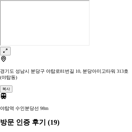
경기도 성남시 분당구 야탑로81번길 10, 분당아미고타워 313호
(야탑동)
복사
야탑역 수인분당선
98m
방문 인증 후기
(19)