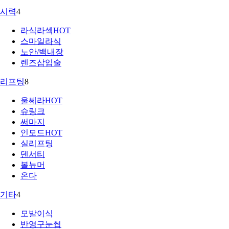
시력
4
라식라섹
HOT
스마일라식
노안/백내장
렌즈삽입술
리프팅
8
울쎄라
HOT
슈링크
써마지
인모드
HOT
실리프팅
덴서티
볼뉴머
온다
기타
4
모발이식
반영구눈썹