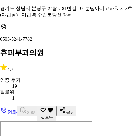
경기도 성남시 분당구 야탑로81번길 10, 분당아미고타워 313호
(야탑동)
· 야탑역 수인분당선 98m
0503-5241-7782
휴피부과의원
4.7
인증 후기
19
팔로워
1
전화
예약
공유
팔로우