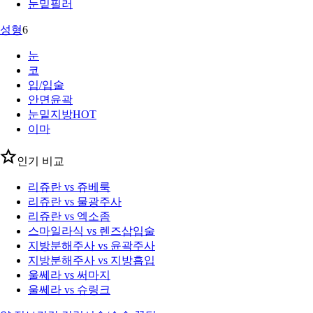
눈밑필러
성형
6
눈
코
입/입술
안면윤곽
눈밑지방
HOT
이마
인기 비교
리쥬란 vs 쥬베룩
리쥬란 vs 물광주사
리쥬란 vs 엑소좀
스마일라식 vs 렌즈삽입술
지방분해주사 vs 윤곽주사
지방분해주사 vs 지방흡입
울쎄라 vs 써마지
울쎄라 vs 슈링크