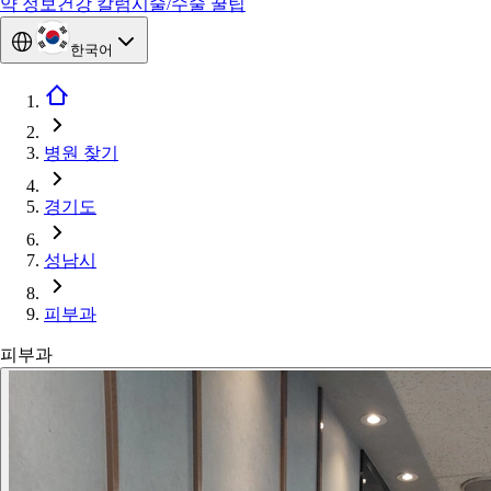
약 정보
건강 칼럼
시술/수술 꿀팁
한국어
병원 찾기
경기도
성남시
피부과
피부과