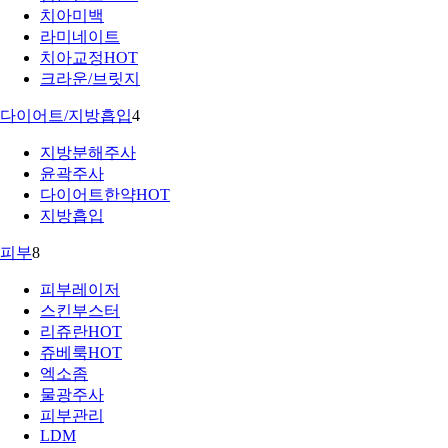
치아미백
라미네이트
치아교정
HOT
크라운/브릿지
다이어트/지방흡입
4
지방분해주사
윤곽주사
다이어트한약
HOT
지방흡입
피부
8
피부레이저
스킨부스터
리쥬란
HOT
쥬베룩
HOT
엑소좀
물광주사
피부관리
LDM