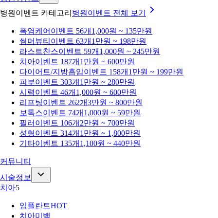
병원이벤트 카테고리
병원이벤트
전체 보기
폭염케어
이벤트 56개
1,000원 ~ 135만원
썸머뷰티
이벤트 63개
1만원 ~ 198만원
라스트찬스
이벤트 59개
1,000원 ~ 245만원
치아
이벤트 187개
1만원 ~ 600만원
다이어트/지방흡입
이벤트 158개
1만원 ~ 199만원
피부
이벤트 303개
1만원 ~ 280만원
시력
이벤트 46개
1,000원 ~ 600만원
리프팅
이벤트 262개
3만원 ~ 800만원
보톡스
이벤트 74개
1,000원 ~ 59만원
필러
이벤트 106개
2만원 ~ 700만원
성형
이벤트 314개
1만원 ~ 1,800만원
기타
이벤트 135개
1,100원 ~ 440만원
커뮤니티
시술정보
치아
5
임플란트
HOT
치아미백