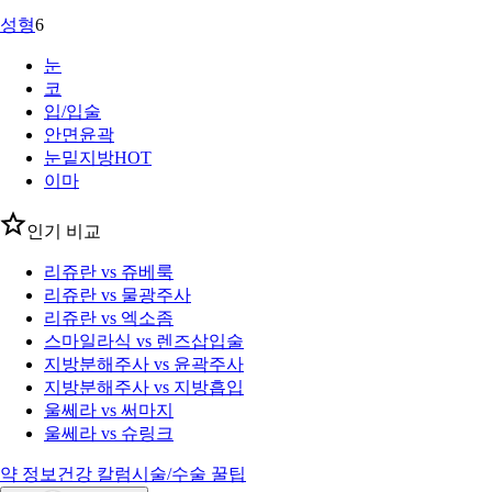
성형
6
눈
코
입/입술
안면윤곽
눈밑지방
HOT
이마
인기 비교
리쥬란 vs 쥬베룩
리쥬란 vs 물광주사
리쥬란 vs 엑소좀
스마일라식 vs 렌즈삽입술
지방분해주사 vs 윤곽주사
지방분해주사 vs 지방흡입
울쎄라 vs 써마지
울쎄라 vs 슈링크
약 정보
건강 칼럼
시술/수술 꿀팁