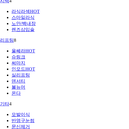
시력
4
라식라섹
HOT
스마일라식
노안/백내장
렌즈삽입술
리프팅
8
울쎄라
HOT
슈링크
써마지
인모드
HOT
실리프팅
덴서티
볼뉴머
온다
기타
4
모발이식
반영구눈썹
문신제거