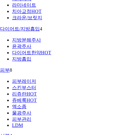
라미네이트
치아교정
HOT
크라운/브릿지
다이어트/지방흡입
4
지방분해주사
윤곽주사
다이어트한약
HOT
지방흡입
피부
8
피부레이저
스킨부스터
리쥬란
HOT
쥬베룩
HOT
엑소좀
물광주사
피부관리
LDM