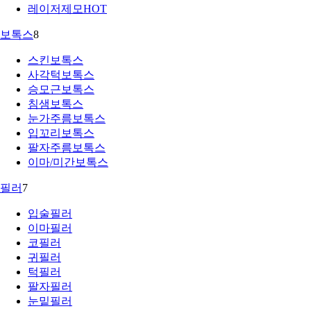
레이저제모
HOT
보톡스
8
스킨보톡스
사각턱보톡스
승모근보톡스
침샘보톡스
눈가주름보톡스
입꼬리보톡스
팔자주름보톡스
이마/미간보톡스
필러
7
입술필러
이마필러
코필러
귀필러
턱필러
팔자필러
눈밑필러