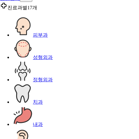
진료과별
17개
피부과
성형외과
정형외과
치과
내과