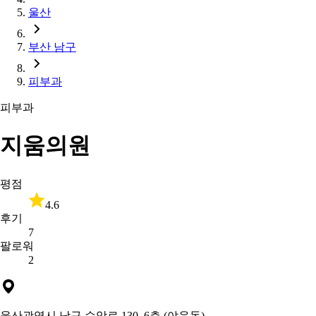
울산
부산 남구
피부과
피부과
지움의원
평점
4.6
후기
7
팔로워
2
울산광역시 남구 수암로 130, 6층 (야음동)