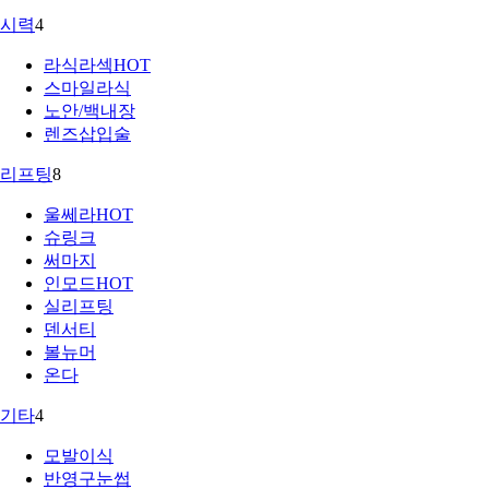
시력
4
라식라섹
HOT
스마일라식
노안/백내장
렌즈삽입술
리프팅
8
울쎄라
HOT
슈링크
써마지
인모드
HOT
실리프팅
덴서티
볼뉴머
온다
기타
4
모발이식
반영구눈썹