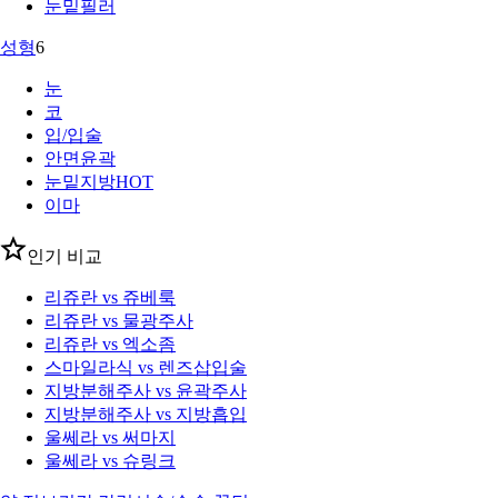
눈밑필러
성형
6
눈
코
입/입술
안면윤곽
눈밑지방
HOT
이마
인기 비교
리쥬란 vs 쥬베룩
리쥬란 vs 물광주사
리쥬란 vs 엑소좀
스마일라식 vs 렌즈삽입술
지방분해주사 vs 윤곽주사
지방분해주사 vs 지방흡입
울쎄라 vs 써마지
울쎄라 vs 슈링크