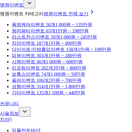
병원이벤트
병원이벤트 카테고리
병원이벤트
전체 보기
폭염케어
이벤트 56개
1,000원 ~ 135만원
썸머뷰티
이벤트 63개
1만원 ~ 198만원
라스트찬스
이벤트 59개
1,000원 ~ 245만원
치아
이벤트 187개
1만원 ~ 600만원
다이어트/지방흡입
이벤트 158개
1만원 ~ 199만원
피부
이벤트 303개
1만원 ~ 280만원
시력
이벤트 46개
1,000원 ~ 600만원
리프팅
이벤트 262개
3만원 ~ 800만원
보톡스
이벤트 74개
1,000원 ~ 59만원
필러
이벤트 106개
2만원 ~ 700만원
성형
이벤트 314개
1만원 ~ 1,800만원
기타
이벤트 135개
1,100원 ~ 440만원
커뮤니티
시술정보
치아
5
임플란트
HOT