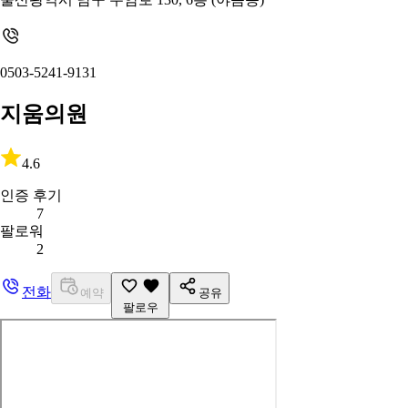
0503-5241-9131
지움의원
4.6
인증 후기
7
팔로워
2
전화
예약
공유
팔로우