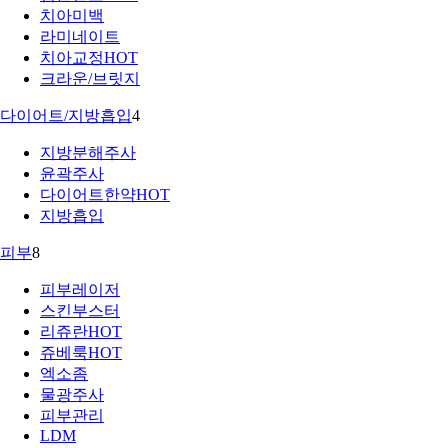
치아미백
라미네이트
치아교정
HOT
크라운/브릿지
다이어트/지방흡입
4
지방분해주사
윤곽주사
다이어트한약
HOT
지방흡입
피부
8
피부레이저
스킨부스터
리쥬란
HOT
쥬베룩
HOT
엑소좀
물광주사
피부관리
LDM