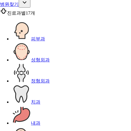
병원찾기
진료과별
17개
피부과
성형외과
정형외과
치과
내과