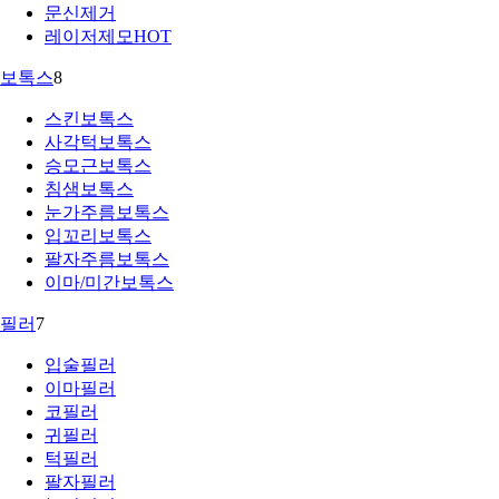
문신제거
레이저제모
HOT
보톡스
8
스킨보톡스
사각턱보톡스
승모근보톡스
침샘보톡스
눈가주름보톡스
입꼬리보톡스
팔자주름보톡스
이마/미간보톡스
필러
7
입술필러
이마필러
코필러
귀필러
턱필러
팔자필러