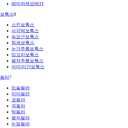
레이저제모
HOT
보톡스
8
스킨보톡스
사각턱보톡스
승모근보톡스
침샘보톡스
눈가주름보톡스
입꼬리보톡스
팔자주름보톡스
이마/미간보톡스
필러
7
입술필러
이마필러
코필러
귀필러
턱필러
팔자필러
눈밑필러