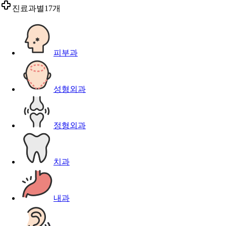
진료과별
17개
피부과
성형외과
정형외과
치과
내과