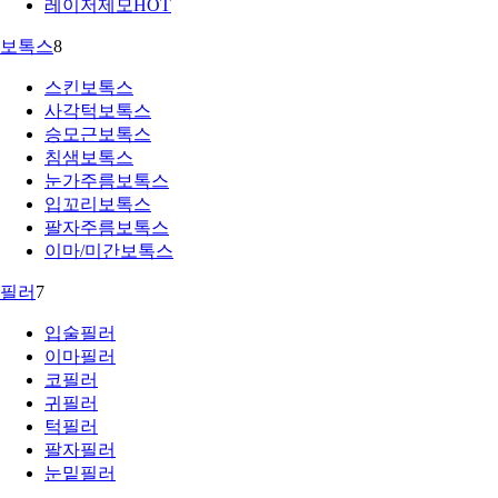
레이저제모
HOT
보톡스
8
스킨보톡스
사각턱보톡스
승모근보톡스
침샘보톡스
눈가주름보톡스
입꼬리보톡스
팔자주름보톡스
이마/미간보톡스
필러
7
입술필러
이마필러
코필러
귀필러
턱필러
팔자필러
눈밑필러