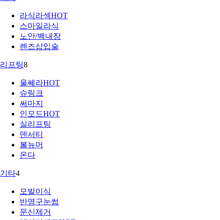
라식라섹
HOT
스마일라식
노안/백내장
렌즈삽입술
리프팅
8
울쎄라
HOT
슈링크
써마지
인모드
HOT
실리프팅
덴서티
볼뉴머
온다
기타
4
모발이식
반영구눈썹
문신제거