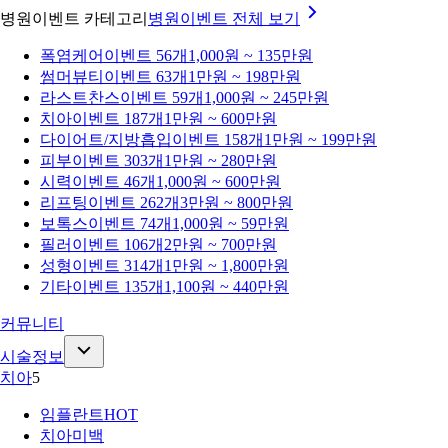
병원이벤트 카테고리
병원이벤트
전체 보기
폭염케어
이벤트 56개
1,000원 ~ 135만원
썸머뷰티
이벤트 63개
1만원 ~ 198만원
라스트찬스
이벤트 59개
1,000원 ~ 245만원
치아
이벤트 187개
1만원 ~ 600만원
다이어트/지방흡입
이벤트 158개
1만원 ~ 199만원
피부
이벤트 303개
1만원 ~ 280만원
시력
이벤트 46개
1,000원 ~ 600만원
리프팅
이벤트 262개
3만원 ~ 800만원
보톡스
이벤트 74개
1,000원 ~ 59만원
필러
이벤트 106개
2만원 ~ 700만원
성형
이벤트 314개
1만원 ~ 1,800만원
기타
이벤트 135개
1,100원 ~ 440만원
커뮤니티
시술정보
치아
5
임플란트
HOT
치아미백