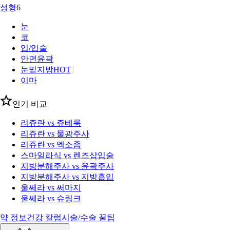
성형
6
눈
코
입/입술
안면윤곽
눈밑지방
HOT
이마
인기 비교
리쥬란 vs 쥬베룩
리쥬란 vs 물광주사
리쥬란 vs 엑소좀
스마일라식 vs 렌즈삽입술
지방분해주사 vs 윤곽주사
지방분해주사 vs 지방흡입
울쎄라 vs 써마지
울쎄라 vs 슈링크
약 정보
건강 칼럼
시술/수술 꿀팁