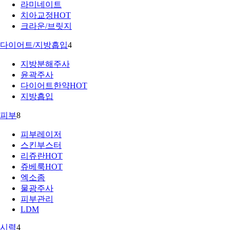
라미네이트
치아교정
HOT
크라운/브릿지
다이어트/지방흡입
4
지방분해주사
윤곽주사
다이어트한약
HOT
지방흡입
피부
8
피부레이저
스킨부스터
리쥬란
HOT
쥬베룩
HOT
엑소좀
물광주사
피부관리
LDM
시력
4