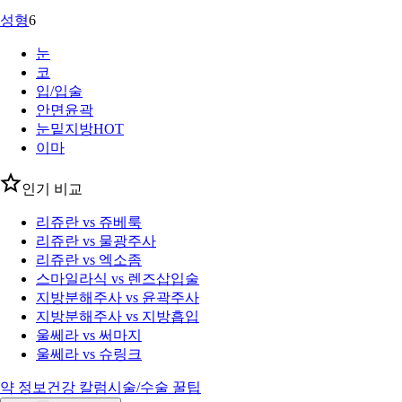
성형
6
눈
코
입/입술
안면윤곽
눈밑지방
HOT
이마
인기 비교
리쥬란 vs 쥬베룩
리쥬란 vs 물광주사
리쥬란 vs 엑소좀
스마일라식 vs 렌즈삽입술
지방분해주사 vs 윤곽주사
지방분해주사 vs 지방흡입
울쎄라 vs 써마지
울쎄라 vs 슈링크
약 정보
건강 칼럼
시술/수술 꿀팁