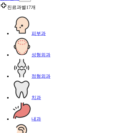
진료과별
17개
피부과
성형외과
정형외과
치과
내과