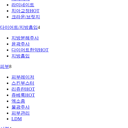
라미네이트
치아교정
HOT
크라운/브릿지
다이어트/지방흡입
4
지방분해주사
윤곽주사
다이어트한약
HOT
지방흡입
피부
8
피부레이저
스킨부스터
리쥬란
HOT
쥬베룩
HOT
엑소좀
물광주사
피부관리
LDM