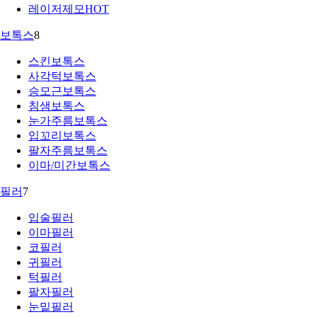
레이저제모
HOT
보톡스
8
스킨보톡스
사각턱보톡스
승모근보톡스
침샘보톡스
눈가주름보톡스
입꼬리보톡스
팔자주름보톡스
이마/미간보톡스
필러
7
입술필러
이마필러
코필러
귀필러
턱필러
팔자필러
눈밑필러