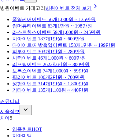
병원이벤트 카테고리
병원이벤트
전체 보기
폭염케어
이벤트 56개
1,000원 ~ 135만원
썸머뷰티
이벤트 63개
1만원 ~ 198만원
라스트찬스
이벤트 59개
1,000원 ~ 245만원
치아
이벤트 187개
1만원 ~ 600만원
다이어트/지방흡입
이벤트 158개
1만원 ~ 199만원
피부
이벤트 303개
1만원 ~ 280만원
시력
이벤트 46개
1,000원 ~ 600만원
리프팅
이벤트 262개
3만원 ~ 800만원
보톡스
이벤트 74개
1,000원 ~ 59만원
필러
이벤트 106개
2만원 ~ 700만원
성형
이벤트 314개
1만원 ~ 1,800만원
기타
이벤트 135개
1,100원 ~ 440만원
커뮤니티
시술정보
치아
5
임플란트
HOT
치아미백