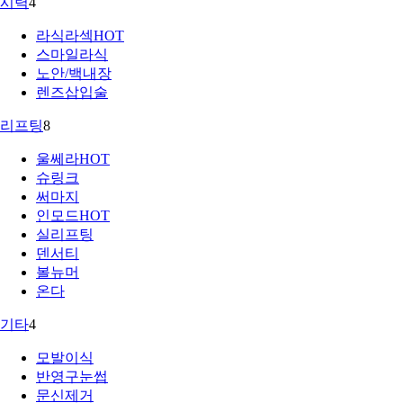
시력
4
라식라섹
HOT
스마일라식
노안/백내장
렌즈삽입술
리프팅
8
울쎄라
HOT
슈링크
써마지
인모드
HOT
실리프팅
덴서티
볼뉴머
온다
기타
4
모발이식
반영구눈썹
문신제거