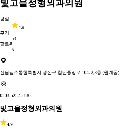
빛고을정형외과의원
평점
4.9
후기
53
팔로워
5
전남광주통합특별시 광산구 첨단중앙로 104, 2,3층 (월계동)
0503-5252-2130
빛고을정형외과의원
4.9