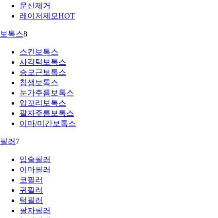
문신제거
레이저제모
HOT
보톡스
8
스킨보톡스
사각턱보톡스
승모근보톡스
침샘보톡스
눈가주름보톡스
입꼬리보톡스
팔자주름보톡스
이마/미간보톡스
필러
7
입술필러
이마필러
코필러
귀필러
턱필러
팔자필러