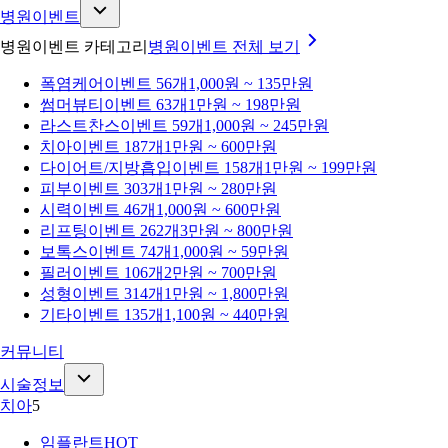
병원이벤트
병원이벤트 카테고리
병원이벤트
전체 보기
폭염케어
이벤트 56개
1,000원 ~ 135만원
썸머뷰티
이벤트 63개
1만원 ~ 198만원
라스트찬스
이벤트 59개
1,000원 ~ 245만원
치아
이벤트 187개
1만원 ~ 600만원
다이어트/지방흡입
이벤트 158개
1만원 ~ 199만원
피부
이벤트 303개
1만원 ~ 280만원
시력
이벤트 46개
1,000원 ~ 600만원
리프팅
이벤트 262개
3만원 ~ 800만원
보톡스
이벤트 74개
1,000원 ~ 59만원
필러
이벤트 106개
2만원 ~ 700만원
성형
이벤트 314개
1만원 ~ 1,800만원
기타
이벤트 135개
1,100원 ~ 440만원
커뮤니티
시술정보
치아
5
임플란트
HOT