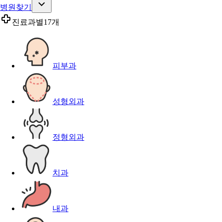
병원찾기
진료과별
17개
피부과
성형외과
정형외과
치과
내과