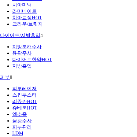
치아미백
라미네이트
치아교정
HOT
크라운/브릿지
다이어트/지방흡입
4
지방분해주사
윤곽주사
다이어트한약
HOT
지방흡입
피부
8
피부레이저
스킨부스터
리쥬란
HOT
쥬베룩
HOT
엑소좀
물광주사
피부관리
LDM