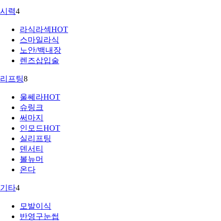
시력
4
라식라섹
HOT
스마일라식
노안/백내장
렌즈삽입술
리프팅
8
울쎄라
HOT
슈링크
써마지
인모드
HOT
실리프팅
덴서티
볼뉴머
온다
기타
4
모발이식
반영구눈썹