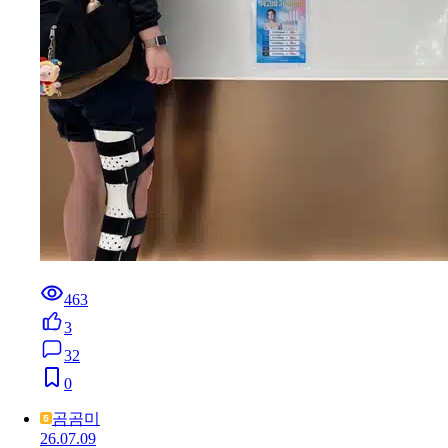
463
3
32
0
곰곰미
26.07.09