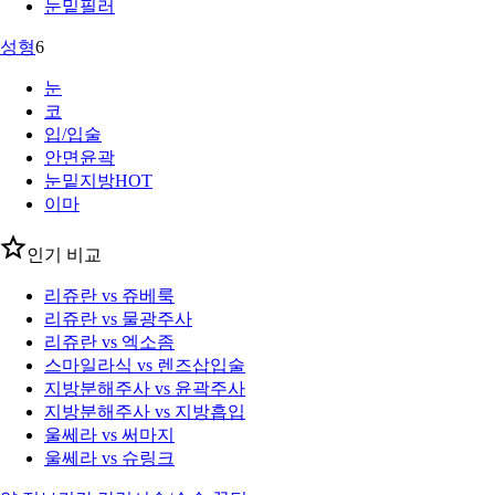
눈밑필러
성형
6
눈
코
입/입술
안면윤곽
눈밑지방
HOT
이마
인기 비교
리쥬란 vs 쥬베룩
리쥬란 vs 물광주사
리쥬란 vs 엑소좀
스마일라식 vs 렌즈삽입술
지방분해주사 vs 윤곽주사
지방분해주사 vs 지방흡입
울쎄라 vs 써마지
울쎄라 vs 슈링크