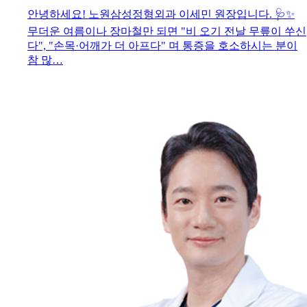
안녕하세요! 노원삼성정형외과 이세민 원장입니다. 🩺✨
무더운 여름이나 장마철만 되면 "비 오기 전날 무릎이 쑤신
다", "손목·어깨가 더 아프다" 며 통증을 호소하시는 분이
참 많…