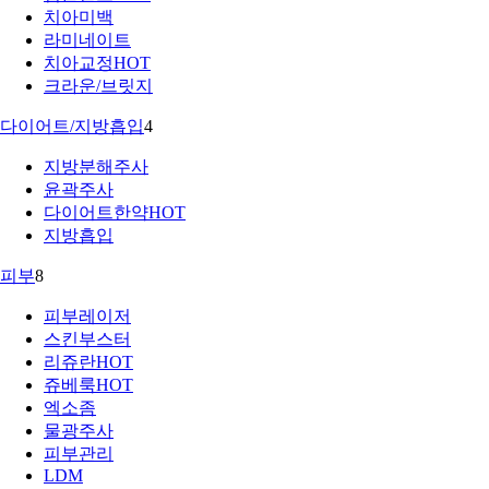
치아미백
라미네이트
치아교정
HOT
크라운/브릿지
다이어트/지방흡입
4
지방분해주사
윤곽주사
다이어트한약
HOT
지방흡입
피부
8
피부레이저
스킨부스터
리쥬란
HOT
쥬베룩
HOT
엑소좀
물광주사
피부관리
LDM