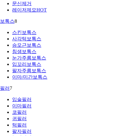
문신제거
레이저제모
HOT
보톡스
8
스킨보톡스
사각턱보톡스
승모근보톡스
침샘보톡스
눈가주름보톡스
입꼬리보톡스
팔자주름보톡스
이마/미간보톡스
필러
7
입술필러
이마필러
코필러
귀필러
턱필러
팔자필러