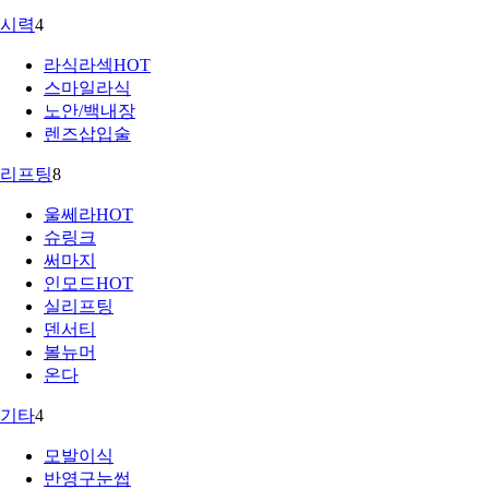
시력
4
라식라섹
HOT
스마일라식
노안/백내장
렌즈삽입술
리프팅
8
울쎄라
HOT
슈링크
써마지
인모드
HOT
실리프팅
덴서티
볼뉴머
온다
기타
4
모발이식
반영구눈썹