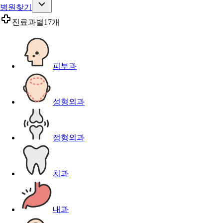
병원찾기
진료과별
17개
피부과
성형외과
정형외과
치과
내과