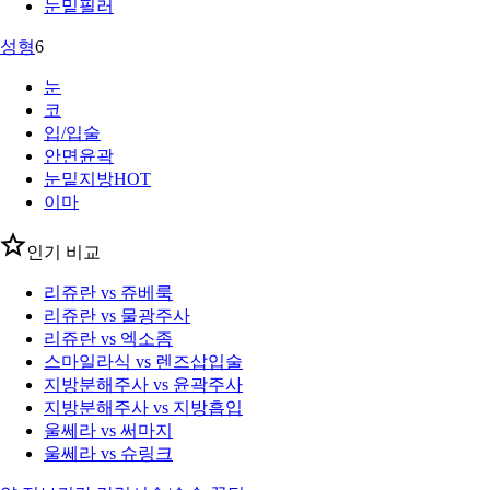
눈밑필러
성형
6
눈
코
입/입술
안면윤곽
눈밑지방
HOT
이마
인기 비교
리쥬란 vs 쥬베룩
리쥬란 vs 물광주사
리쥬란 vs 엑소좀
스마일라식 vs 렌즈삽입술
지방분해주사 vs 윤곽주사
지방분해주사 vs 지방흡입
울쎄라 vs 써마지
울쎄라 vs 슈링크