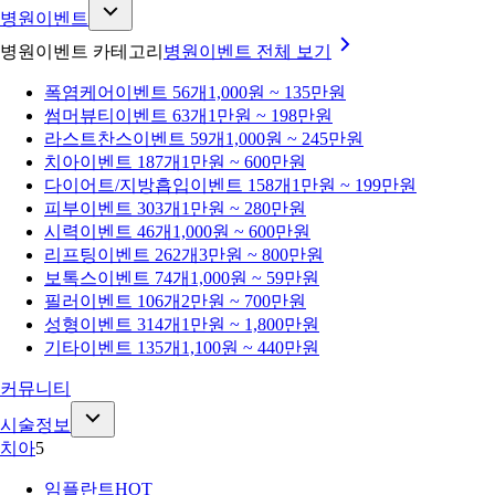
병원이벤트
병원이벤트 카테고리
병원이벤트
전체 보기
폭염케어
이벤트 56개
1,000원 ~ 135만원
썸머뷰티
이벤트 63개
1만원 ~ 198만원
라스트찬스
이벤트 59개
1,000원 ~ 245만원
치아
이벤트 187개
1만원 ~ 600만원
다이어트/지방흡입
이벤트 158개
1만원 ~ 199만원
피부
이벤트 303개
1만원 ~ 280만원
시력
이벤트 46개
1,000원 ~ 600만원
리프팅
이벤트 262개
3만원 ~ 800만원
보톡스
이벤트 74개
1,000원 ~ 59만원
필러
이벤트 106개
2만원 ~ 700만원
성형
이벤트 314개
1만원 ~ 1,800만원
기타
이벤트 135개
1,100원 ~ 440만원
커뮤니티
시술정보
치아
5
임플란트
HOT