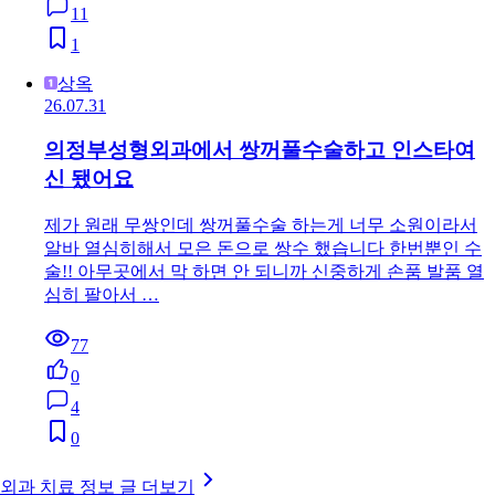
11
1
상옥
26.07.31
의정부성형외과에서 쌍꺼풀수술하고 인스타여
신 됐어요
제가 원래 무쌍인데 쌍꺼풀수술 하는게 너무 소원이라서
알바 열심히해서 모은 돈으로 쌍수 했습니다 한번뿐인 수
술!! 아무곳에서 막 하면 안 되니까 신중하게 손품 발품 열
심히 팔아서 …
77
0
4
0
외과 치료 정보 글 더보기