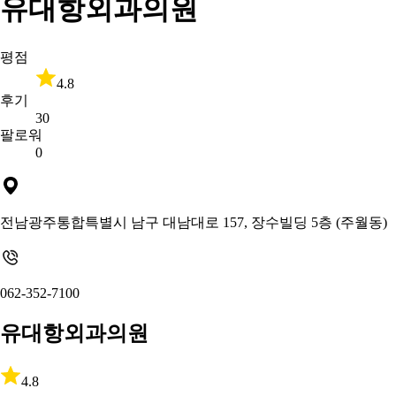
유대항외과의원
평점
4.8
후기
30
팔로워
0
전남광주통합특별시 남구 대남대로 157, 장수빌딩 5층 (주월동)
062-352-7100
유대항외과의원
4.8