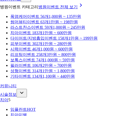
병원이벤트 카테고리
병원이벤트
전체 보기
폭염케어
이벤트 56개
1,000원 ~ 135만원
썸머뷰티
이벤트 63개
1만원 ~ 198만원
라스트찬스
이벤트 59개
1,000원 ~ 245만원
치아
이벤트 183개
1만원 ~ 600만원
다이어트/지방흡입
이벤트 158개
1만원 ~ 199만원
피부
이벤트 302개
1만원 ~ 280만원
시력
이벤트 46개
1,000원 ~ 600만원
리프팅
이벤트 258개
3만원 ~ 800만원
보톡스
이벤트 74개
1,000원 ~ 59만원
필러
이벤트 106개
2만원 ~ 700만원
성형
이벤트 314개
1만원 ~ 1,800만원
기타
이벤트 134개
1,100원 ~ 440만원
커뮤니티
시술정보
치아
5
임플란트
HOT
치아미백