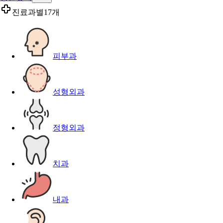
진료과별
17개
피부과
성형외과
정형외과
치과
내과