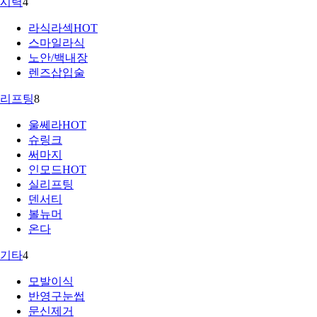
시력
4
라식라섹
HOT
스마일라식
노안/백내장
렌즈삽입술
리프팅
8
울쎄라
HOT
슈링크
써마지
인모드
HOT
실리프팅
덴서티
볼뉴머
온다
기타
4
모발이식
반영구눈썹
문신제거