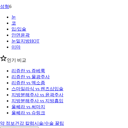
성형
6
눈
코
입/입술
안면윤곽
눈밑지방
HOT
이마
인기 비교
리쥬란 vs 쥬베룩
리쥬란 vs 물광주사
리쥬란 vs 엑소좀
스마일라식 vs 렌즈삽입술
지방분해주사 vs 윤곽주사
지방분해주사 vs 지방흡입
울쎄라 vs 써마지
울쎄라 vs 슈링크
약 정보
건강 칼럼
시술/수술 꿀팁