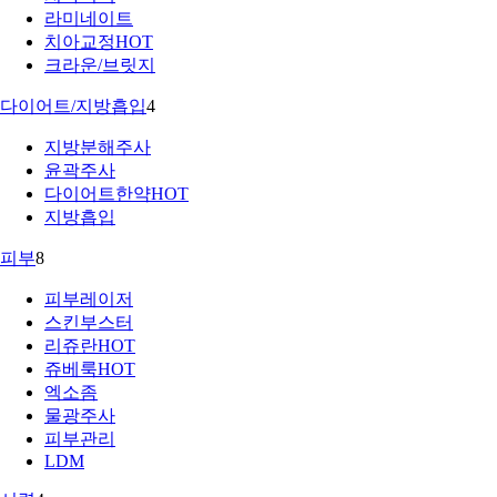
라미네이트
치아교정
HOT
크라운/브릿지
다이어트/지방흡입
4
지방분해주사
윤곽주사
다이어트한약
HOT
지방흡입
피부
8
피부레이저
스킨부스터
리쥬란
HOT
쥬베룩
HOT
엑소좀
물광주사
피부관리
LDM