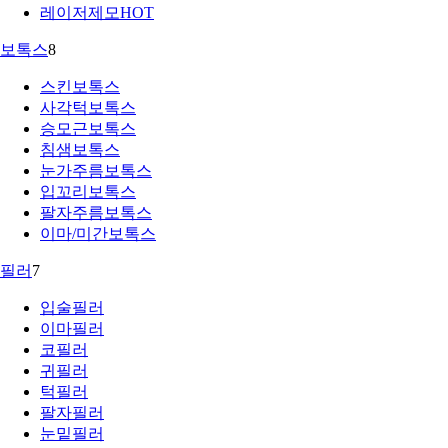
레이저제모
HOT
보톡스
8
스킨보톡스
사각턱보톡스
승모근보톡스
침샘보톡스
눈가주름보톡스
입꼬리보톡스
팔자주름보톡스
이마/미간보톡스
필러
7
입술필러
이마필러
코필러
귀필러
턱필러
팔자필러
눈밑필러