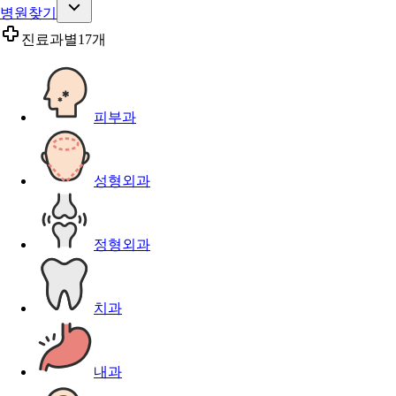
병원찾기
진료과별
17개
피부과
성형외과
정형외과
치과
내과