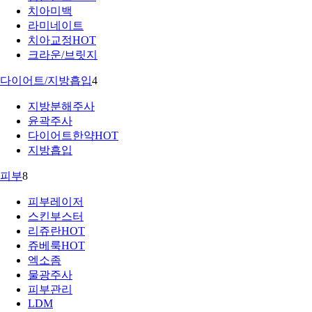
치아미백
라미네이트
치아교정
HOT
크라운/브릿지
다이어트/지방흡입
4
지방분해주사
윤곽주사
다이어트한약
HOT
지방흡입
피부
8
피부레이저
스킨부스터
리쥬란
HOT
쥬베룩
HOT
엑소좀
물광주사
피부관리
LDM