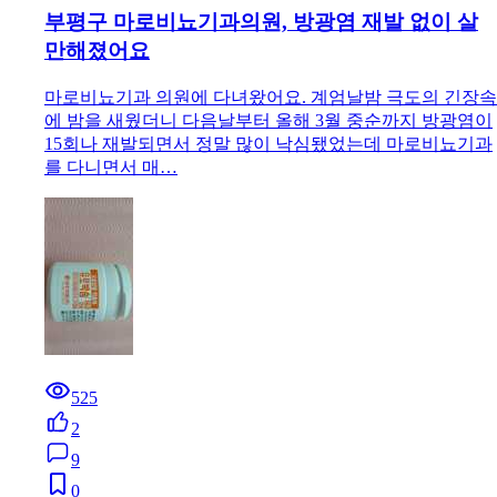
부평구 마로비뇨기과의원, 방광염 재발 없이 살
만해졌어요
마로비뇨기과 의원에 다녀왔어요. 계엄날밤 극도의 긴장속
에 밤을 새웠더니 다음날부터 올해 3월 중순까지 방광염이
15회나 재발되면서 정말 많이 낙심됐었는데 마로비뇨기과
를 다니면서 매…
525
2
9
0