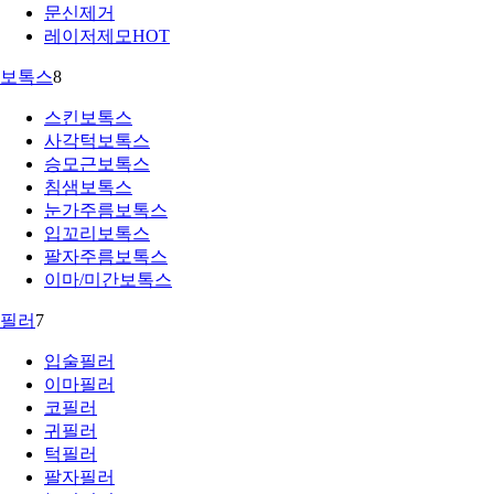
문신제거
레이저제모
HOT
보톡스
8
스킨보톡스
사각턱보톡스
승모근보톡스
침샘보톡스
눈가주름보톡스
입꼬리보톡스
팔자주름보톡스
이마/미간보톡스
필러
7
입술필러
이마필러
코필러
귀필러
턱필러
팔자필러