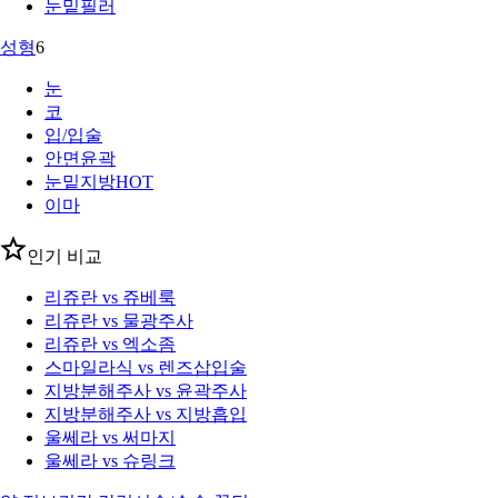
눈밑필러
성형
6
눈
코
입/입술
안면윤곽
눈밑지방
HOT
이마
인기 비교
리쥬란 vs 쥬베룩
리쥬란 vs 물광주사
리쥬란 vs 엑소좀
스마일라식 vs 렌즈삽입술
지방분해주사 vs 윤곽주사
지방분해주사 vs 지방흡입
울쎄라 vs 써마지
울쎄라 vs 슈링크