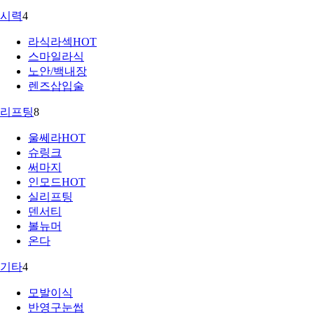
시력
4
라식라섹
HOT
스마일라식
노안/백내장
렌즈삽입술
리프팅
8
울쎄라
HOT
슈링크
써마지
인모드
HOT
실리프팅
덴서티
볼뉴머
온다
기타
4
모발이식
반영구눈썹