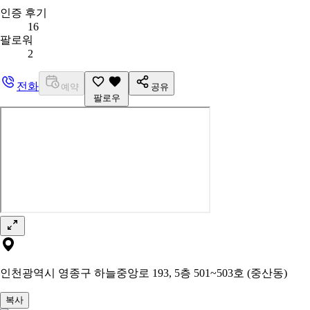
인증 후기
16
팔로워
2
전화
예약
공유
팔로우
인천광역시 영종구 하늘중앙로 193, 5층 501~503호 (중산동)
복사