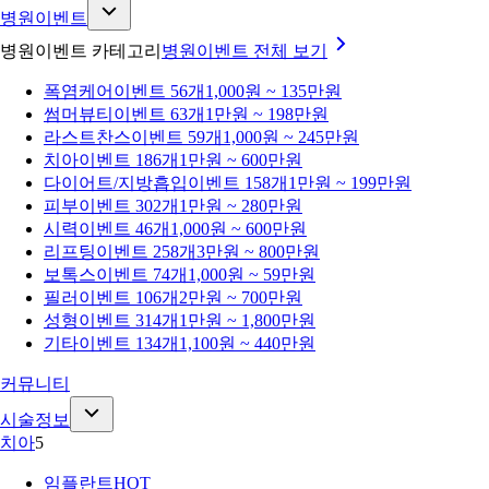
병원이벤트
병원이벤트 카테고리
병원이벤트
전체 보기
폭염케어
이벤트 56개
1,000원 ~ 135만원
썸머뷰티
이벤트 63개
1만원 ~ 198만원
라스트찬스
이벤트 59개
1,000원 ~ 245만원
치아
이벤트 186개
1만원 ~ 600만원
다이어트/지방흡입
이벤트 158개
1만원 ~ 199만원
피부
이벤트 302개
1만원 ~ 280만원
시력
이벤트 46개
1,000원 ~ 600만원
리프팅
이벤트 258개
3만원 ~ 800만원
보톡스
이벤트 74개
1,000원 ~ 59만원
필러
이벤트 106개
2만원 ~ 700만원
성형
이벤트 314개
1만원 ~ 1,800만원
기타
이벤트 134개
1,100원 ~ 440만원
커뮤니티
시술정보
치아
5
임플란트
HOT