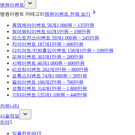
병원이벤트
병원이벤트 카테고리
병원이벤트
전체 보기
폭염케어
이벤트 56개
1,000원 ~ 135만원
썸머뷰티
이벤트 63개
1만원 ~ 198만원
라스트찬스
이벤트 59개
1,000원 ~ 245만원
치아
이벤트 187개
1만원 ~ 600만원
다이어트/지방흡입
이벤트 158개
1만원 ~ 199만원
피부
이벤트 303개
1만원 ~ 280만원
시력
이벤트 46개
1,000원 ~ 600만원
리프팅
이벤트 262개
3만원 ~ 800만원
보톡스
이벤트 74개
1,000원 ~ 59만원
필러
이벤트 106개
2만원 ~ 700만원
성형
이벤트 314개
1만원 ~ 1,800만원
기타
이벤트 135개
1,100원 ~ 440만원
커뮤니티
시술정보
치아
5
임플란트
HOT