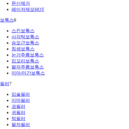
문신제거
레이저제모
HOT
보톡스
8
스킨보톡스
사각턱보톡스
승모근보톡스
침샘보톡스
눈가주름보톡스
입꼬리보톡스
팔자주름보톡스
이마/미간보톡스
필러
7
입술필러
이마필러
코필러
귀필러
턱필러
팔자필러