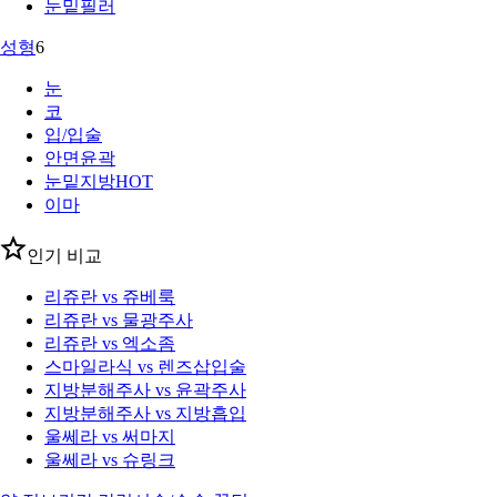
눈밑필러
성형
6
눈
코
입/입술
안면윤곽
눈밑지방
HOT
이마
인기 비교
리쥬란 vs 쥬베룩
리쥬란 vs 물광주사
리쥬란 vs 엑소좀
스마일라식 vs 렌즈삽입술
지방분해주사 vs 윤곽주사
지방분해주사 vs 지방흡입
울쎄라 vs 써마지
울쎄라 vs 슈링크