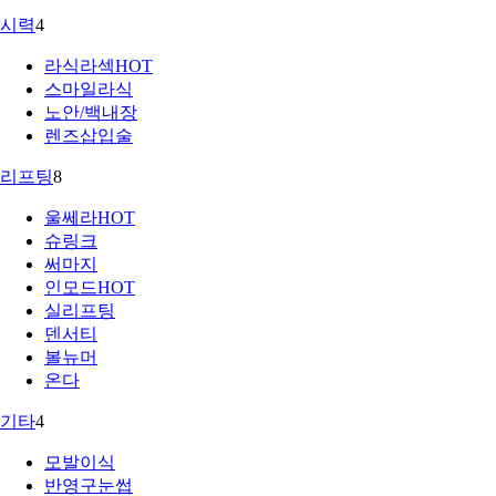
시력
4
라식라섹
HOT
스마일라식
노안/백내장
렌즈삽입술
리프팅
8
울쎄라
HOT
슈링크
써마지
인모드
HOT
실리프팅
덴서티
볼뉴머
온다
기타
4
모발이식
반영구눈썹