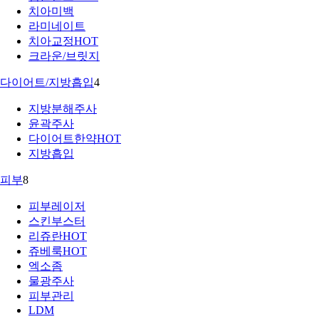
치아미백
라미네이트
치아교정
HOT
크라운/브릿지
다이어트/지방흡입
4
지방분해주사
윤곽주사
다이어트한약
HOT
지방흡입
피부
8
피부레이저
스킨부스터
리쥬란
HOT
쥬베룩
HOT
엑소좀
물광주사
피부관리
LDM