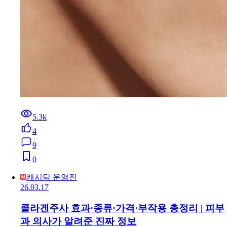
5.3k
4
9
0
캐시닥 운영진
26.03.17
콜라겐주사 효과·종류·가격·부작용 총정리 | 피부
과 의사가 알려준 진짜 정보