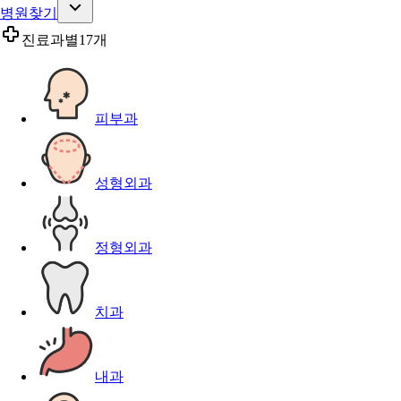
병원찾기
진료과별
17개
피부과
성형외과
정형외과
치과
내과