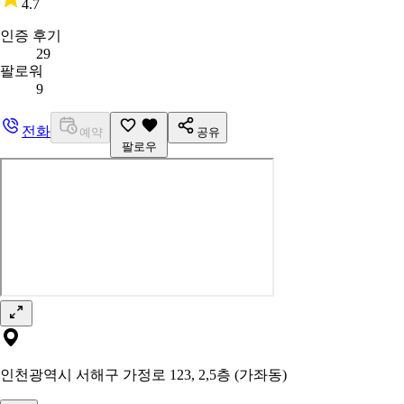
4.7
인증 후기
29
팔로워
9
전화
예약
공유
팔로우
인천광역시 서해구 가정로 123, 2,5층 (가좌동)