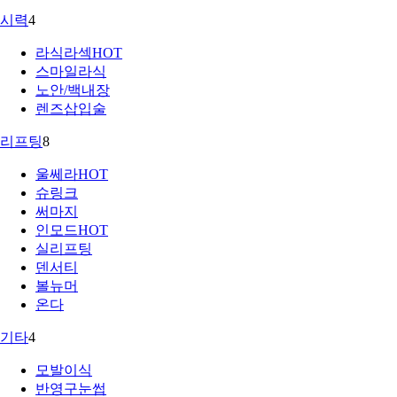
시력
4
라식라섹
HOT
스마일라식
노안/백내장
렌즈삽입술
리프팅
8
울쎄라
HOT
슈링크
써마지
인모드
HOT
실리프팅
덴서티
볼뉴머
온다
기타
4
모발이식
반영구눈썹