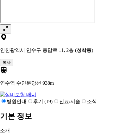
인천광역시 연수구 용담로 11, 2층 (청학동)
복사
연수역 수인분당선
938m
병원안내
후기 (19)
진료/시술
소식
기본 정보
소개