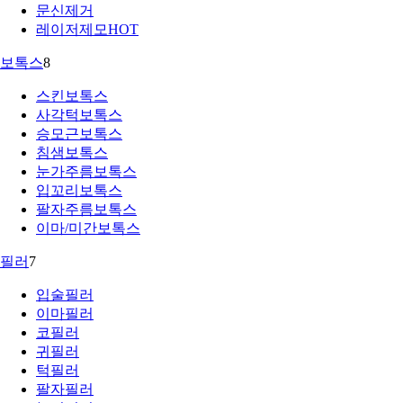
문신제거
레이저제모
HOT
보톡스
8
스킨보톡스
사각턱보톡스
승모근보톡스
침샘보톡스
눈가주름보톡스
입꼬리보톡스
팔자주름보톡스
이마/미간보톡스
필러
7
입술필러
이마필러
코필러
귀필러
턱필러
팔자필러