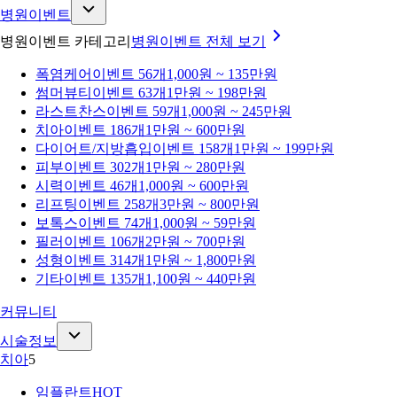
병원이벤트
병원이벤트 카테고리
병원이벤트
전체 보기
폭염케어
이벤트 56개
1,000원 ~ 135만원
썸머뷰티
이벤트 63개
1만원 ~ 198만원
라스트찬스
이벤트 59개
1,000원 ~ 245만원
치아
이벤트 186개
1만원 ~ 600만원
다이어트/지방흡입
이벤트 158개
1만원 ~ 199만원
피부
이벤트 302개
1만원 ~ 280만원
시력
이벤트 46개
1,000원 ~ 600만원
리프팅
이벤트 258개
3만원 ~ 800만원
보톡스
이벤트 74개
1,000원 ~ 59만원
필러
이벤트 106개
2만원 ~ 700만원
성형
이벤트 314개
1만원 ~ 1,800만원
기타
이벤트 135개
1,100원 ~ 440만원
커뮤니티
시술정보
치아
5
임플란트
HOT