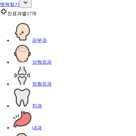
병원찾기
진료과별
17개
피부과
성형외과
정형외과
치과
내과