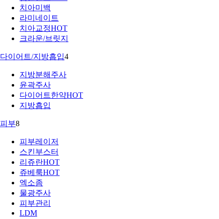
치아미백
라미네이트
치아교정
HOT
크라운/브릿지
다이어트/지방흡입
4
지방분해주사
윤곽주사
다이어트한약
HOT
지방흡입
피부
8
피부레이저
스킨부스터
리쥬란
HOT
쥬베룩
HOT
엑소좀
물광주사
피부관리
LDM