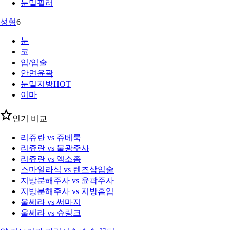
눈밑필러
성형
6
눈
코
입/입술
안면윤곽
눈밑지방
HOT
이마
인기 비교
리쥬란 vs 쥬베룩
리쥬란 vs 물광주사
리쥬란 vs 엑소좀
스마일라식 vs 렌즈삽입술
지방분해주사 vs 윤곽주사
지방분해주사 vs 지방흡입
울쎄라 vs 써마지
울쎄라 vs 슈링크