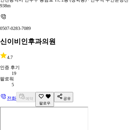
938m
0507-0283-7089
신이비인후과의원
4.7
인증 후기
19
팔로워
5
전화
예약
공유
팔로우