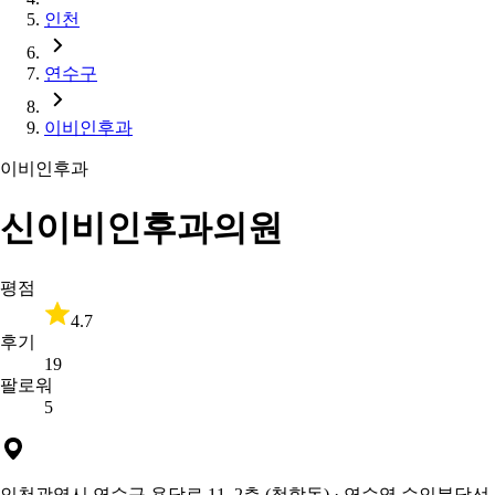
인천
연수구
이비인후과
이비인후과
신이비인후과의원
평점
4.7
후기
19
팔로워
5
인천광역시 연수구 용담로 11, 2층 (청학동)
· 연수역 수인분당선